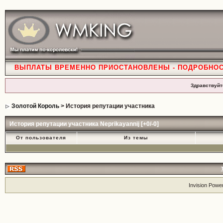
ВЫПЛАТЫ ВРЕМЕННО ПРИОСТАНОВЛЕНЫ - ПОДРОБНО
Здравствуйт
Золотой Король
> История репутации участника
История репутации участника Neprikayannij [+0/-0]
От пользователя
Из темы
Invision Powe