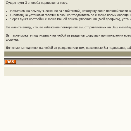
Существует 3 способа подписки на тему:
Нажатием на ссылку 'Слежение за этой темой', находящуюся в верхней части 
С помощью установки галочки в окошко 'Уведомлять по e-mail о новых сообщен
Через пункт настройки e-mail в Вашей панели управления (Мой профиль), устан
Но имейте ввиду, что, во избежание повтора писем, отправляемых на Ваш e-mail а
Вы также можете подписаться на любой из разделов форума и при появлении новой
форума.
Для отмены подписки на любой из разделов или тем, на которые Вы подписаны, зайд