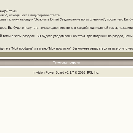
каждой темы.
иях?', находящееся под формой ответа.
овив галочку на опции 'Включить E-mail Уведомление по умолчанию?', после чего Вы б
дрес, Вы будете получать только одно письмо для каждой подписанной темы, независимо
 темы в этом разделе, Вы будете уведомлены об этом. Для подписки на раздел, нажм
ите в 'Мой профиль' и в меню 'Мои подписки', Вы можете отписаться от всего, что уго
Текстовая версия
Invision Power Board
v2.1.7 © 2026 IPS, Inc.