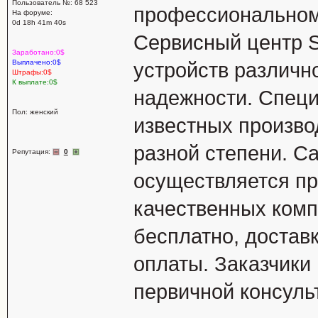
Пользователь №: 68 523
профессиональном 
На форуме:
0d 18h 41m 40s
Сервисный центр S
Заработано:0$
Выплачено:0$
устройств различн
Штрафы:0$
К выплате:0$
надежности. Специ
Пол: женский
известных произво
разной степени. 
Репутация:
0
осуществляется п
качественных комп
бесплатно, доставк
оплаты. Заказчики
первичной консуль