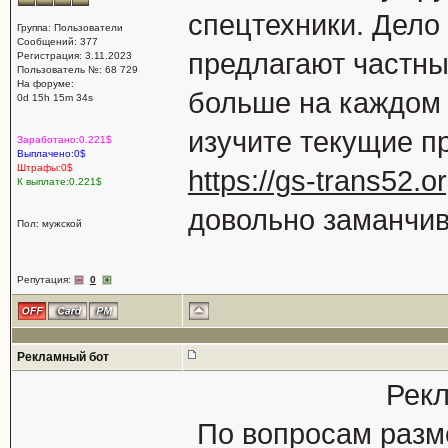
спецтехники. Дело 
Группа: Пользователи
Сообщений: 377
предлагают частны
Регистрация: 3.11.2023
Пользователь №: 68 729
На форуме:
больше на каждом 
0d 15h 15m 34s
изучите текущие п
Заработано:0.221$
Выплачено:0$
Штрафы:0$
https://gs-trans52.
К выплате:0.221$
довольно заманчив
Пол: мужской
Репутация:
0
Рекламный бот
Рекл
По вопросам разм