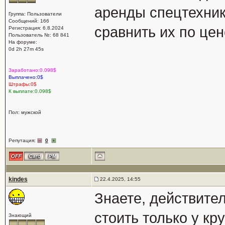
аренды спецтехники
Группа: Пользователи
Сообщений: 166
сравнить их по цен
Регистрация: 6.8.2024
Пользователь №: 68 841
На форуме:
0d 2h 27m 45s
Заработано:0.098$
Выплачено:0$
Штрафы:0$
К выплате:0.098$
Пол: мужской
Репутация:
0
kindes
22.4.2025, 14:55
Знаете, действите
стоить только у к
Знающий