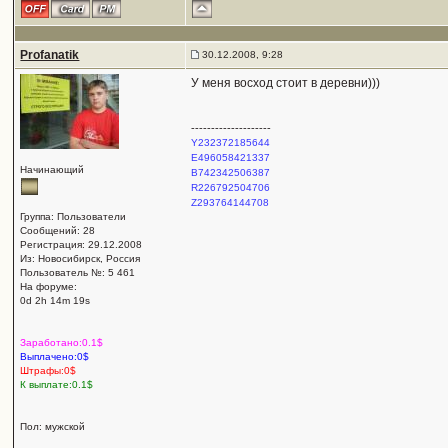
Profanatik
30.12.2008, 9:28
У меня восход стоит в деревни)))
--------------------
Y232372185644
E496058421337
Начинающий
B742342506387
R226792504706
Z293764144708
Группа: Пользователи
Сообщений: 28
Регистрация: 29.12.2008
Из: Новосибирск, Россия
Пользователь №: 5 461
На форуме:
0d 2h 14m 19s
Заработано:0.1$
Выплачено:0$
Штрафы:0$
К выплате:0.1$
Пол: мужской