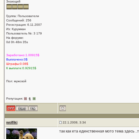
Знающий
Группа: Пользователи
Сообщений: 256
Регистрация: 6.11.2007
Из: Курумкан
Пользователь №: 3 179
На форуме:
0d 0h 48m 35s
Заработано:1.00915$
Выплачено:0$
Штрафы:0.08$
К выплате:0.92915$
Пол: мужской
Репутация:
6
wolfiki
22.1.2008, 3:34
так как ета единственная мото тема здесь ..