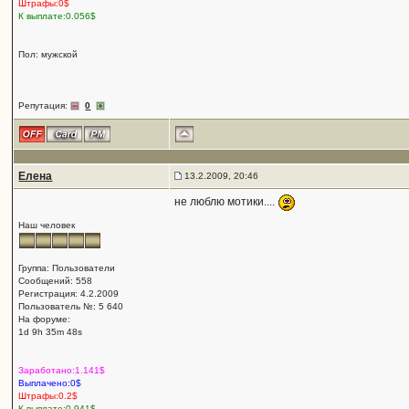
Штрафы:0$
К выплате:0.056$
Пол: мужской
Репутация:
0
Елена
13.2.2009, 20:46
не люблю мотики....
Наш человек
Группа: Пользователи
Сообщений: 558
Регистрация: 4.2.2009
Пользователь №: 5 640
На форуме:
1d 9h 35m 48s
Заработано:1.141$
Выплачено:0$
Штрафы:0.2$
К выплате:0.941$