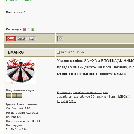
Пол: женский
Репутация:
0
TEMAFRG
16.3.2011, 13:47
У меня вообше ЯМАХА и ЯПОШКА(МИНИМО
правда у ямахи движок забился...незнаю,чо
МОЖЕТ,КТО ПОМОЖЕТ...пишите в личку
--------------------
Подрабатывающий
Лучшие курсы обмена валют здесь
заработаи как я,более 50 тысяч в 42 дня,
ЗДЕСЬ!!!
[
1
2
3
4
5
6
7
Группа: Пользователи
Сообщений: 139
Регистрация: 6.3.2011
Из: братск
Пользователь №: 8 714
На форуме:
5d 4h 24m 28s