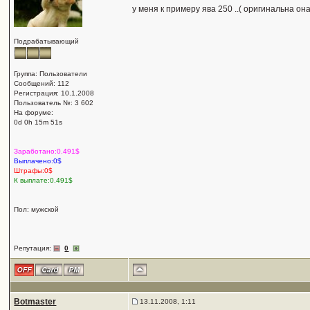
у меня к примеру ява 250 ..( оригинальна она
Подрабатывающий
Группа: Пользователи
Сообщений: 112
Регистрация: 10.1.2008
Пользователь №: 3 602
На форуме:
0d 0h 15m 51s
Заработано:0.491$
Выплачено:0$
Штрафы:0$
К выплате:0.491$
Пол: мужской
Репутация:
0
Botmaster
13.11.2008, 1:11