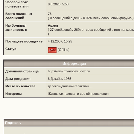
Часовой пояс
8.8.2026, 5:58
пользователя
Всего полезных
73
сообщений
( 0 сообщений в день / 0.02% всех сообщений форума )
Наибольшая
Архив
активность в
( 27 сообщений / 26% от всех сообщений этого пользов
)
Последнее посещение
4.12.2007, 15:25
Статус
(Offline)
Информация
Домашняя страница
http://www.mymoney.ucoz.ru
Дата рождения
6 Декабрь 1985
Место жительства
далёкой-далёкой галактики.........
Интересы
Жизнь как таковая и все её проявления
Подпись