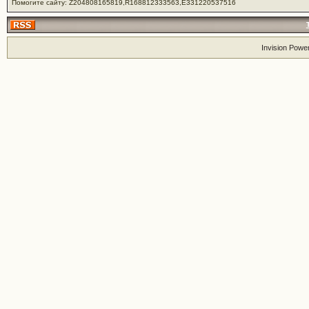
Помогите сайту: Z204808165819,R168812333563,E331220537516
Invision Powe