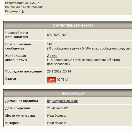
Регистрация: 31.1.2007
На форуме: 1d 9h 55m 50s
Репутация:
4
Статистика активности
Часовой пояс
6.8.2026, 16:42
пользователя
Всего полезных
110
сообщений
( 0 сообщений в день / 0.04% всех сообщений форума )
Наибольшая
Архив
активность в
( 149 сообщений / 58% от всех сообщений этого
пользователя )
Последнее посещение
25.1.2012, 20:14
Статус
(Offline)
Информация
Домашняя страница
http://vipportalplus.ru/
Дата рождения
21 Июнь 1982
Место жительства
Нет данных
Интересы
Нет данных