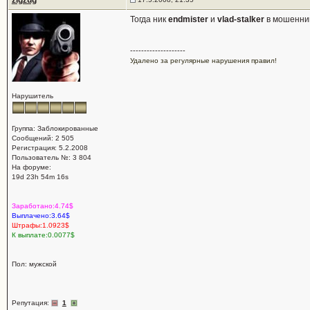
zigzug
Тогда ник
endmister
и
vlad-stalker
в мошенни
--------------------
Удалено за регулярные нарушения правил!
Нарушитель
Группа: Заблокированные
Сообщений: 2 505
Регистрация: 5.2.2008
Пользователь №: 3 804
На форуме:
19d 23h 54m 16s
Заработано:4.74$
Выплачено:3.64$
Штрафы:1.0923$
К выплате:0.0077$
Пол: мужской
Репутация:
1