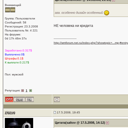
Вникающий
ага. особенно дизайн особенный
Группа: Пользователи
Сообщений: 58
НЕ человека ни кридита
Регистрация: 23.3.2008
Пользователь №: 4 221
На форуме:
0d 17h 46m 37s
--------------------
http://wmforum.net.ru/index.php?showtopic=...mp;#ent
Заработано:0.317$
Выплачено:0$
Штрафы:0.1$
К выплате:0.217$
Пол: мужской
Репутация:
1
zigzug
17.5.2008, 19:45
Цитата(saltov @ 17.5.2008, 14:12)