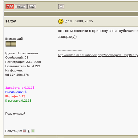
saltov
18.5.2008, 23:35
нет не мошеники я приношу свои глубочаиши
задержку))
Вникающий
--------------------
Группа: Пользователи
http://wmforum.net.ru/index.php?showtopic=...mp;#ent
Сообщений: 58
Регистрация: 23.3.2008
Пользователь №: 4 221
На форуме:
0d 17h 46m 37s
Заработано:0.317$
Выплачено:0$
Штрафы:0.1$
К выплате:0.217$
Пол: мужской
Репутация:
1