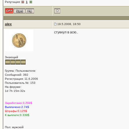
Репутация:
1
alex
19.5.2008, 18:50
стукнул в асю..
Знающий
Группа: Пользователи
Сообщений: 392
Регистрация: 11.6.2006
Пользователь №: 153
На форуме:
1d 7h 15m 32s
Заработано:3.204$
Выплачено:2.74$
Штрафы:0.125$
К выплате:0.339$
Пол: мужской