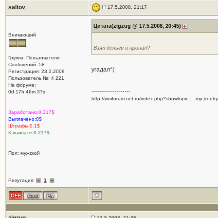
saltov
17.5.2008, 21:17
Цитата(zigzug @ 17.5.2008, 20:45)
Вникающий
Взял деньги и пропал?
Группа: Пользователи
Сообщений: 58
угадал*(
Регистрация: 23.3.2008
Пользователь №: 4 221
На форуме:
--------------------
0d 17h 46m 37s
http://wmforum.net.ru/index.php?showtopic=...mp;#ent
Заработано:0.317$
Выплачено:0$
Штрафы:0.1$
К выплате:0.217$
Пол: мужской
Репутация:
1
17.5.2008, 21:35