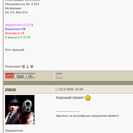
Пользователь №: 4 221
На форуме:
0d 17h 46m 37s
Заработано:0.317$
Выплачено:0$
Штрафы:0.1$
К выплате:0.217$
Пол: мужской
Репутация:
1
zigzug
14.5.2008, 19:49
Хороший проект
--------------------
Удалено за регулярные нарушения правил!
Нарушитель