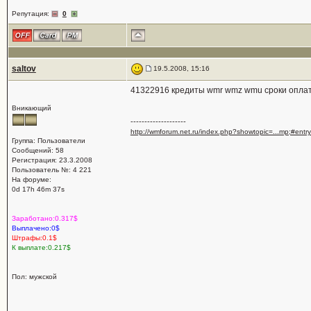
Репутация:
0
saltov
19.5.2008, 15:16
41322916 кредиты wmr wmz wmu сроки оплат
Вникающий
--------------------
http://wmforum.net.ru/index.php?showtopic=...mp;#ent
Группа: Пользователи
Сообщений: 58
Регистрация: 23.3.2008
Пользователь №: 4 221
На форуме:
0d 17h 46m 37s
Заработано:0.317$
Выплачено:0$
Штрафы:0.1$
К выплате:0.217$
Пол: мужской