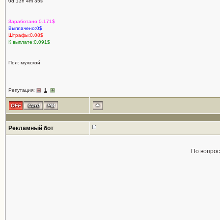
0d 13h 4m 35s
Заработано:0.171$
Выплачено:0$
Штрафы:0.08$
К выплате:0.091$
Пол: мужской
Репутация:
1
Рекламный бот
По вопро