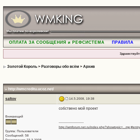
ОПЛАТА ЗА СООБЩЕНИЯ и РЕФСИСТЕМА
ПРАВИЛА
Здравствуйт
Золотой Король
>
Разговоры обо всём
>
Архив
http://wmcreditu.ucoz.net/
saltov
14.5.2008, 19:38
собствено мой проект
Вникающий
--------------------
http://wmforum.net.ru/index.php?showtopic=...mp;#ent
Группа: Пользователи
Сообщений: 58
Регистрация: 23.3.2008