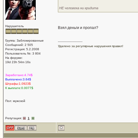
НЕ человека ни кридита
Нарушитель
Взял деньги и пропал?
Группа: Заблокированные
--------------------
Сообщений: 2 505
Удалено за регулярные нарушения правил!
Регистрация: 5.2.2008
Пользователь №: 3 804
На форуме:
19d 23h 54m 16s
Заработано:4.74$
Выплачено:3.64$
Штрафы:1.0923$
К выплате:0.0077$
Пол: мужской
Репутация:
1