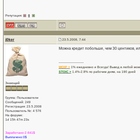
Репутация:
0
j0ker
23.5.2008, 7:44
Можна кредит побольше, чем 30 центиков, и
--------------------
WOIP >
1% ежедневно и Всегда! Вывод в любой мом
STOIC >
1.4%-2.8% по рабочим дням, на 190 дней
Знающий
Группа: Пользователи
Сообщений: 249
Регистрация: 23.5.2008
Пользователь №: 4 576
На форуме:
1d 15h 47m 23s
Заработано:2.641$
Выплачено:0$