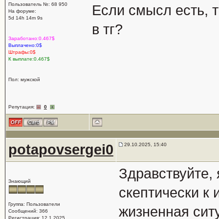
Пользователь №: 68 950
Если смысл есть, 
На форуме:
5d 14h 14m 9s
в тг?
Заработано:0.467$
Выплачено:0$
Штрафы:0$
К выплате:0.467$
Пол: мужской
Репутация:
0
potapovsergei0
29.10.2025, 15:40
Здравствуйте,
Знающий
скептически к 
Группа: Пользователи
жизненная сит
Сообщений: 366
Регистрация: 12.1.2025