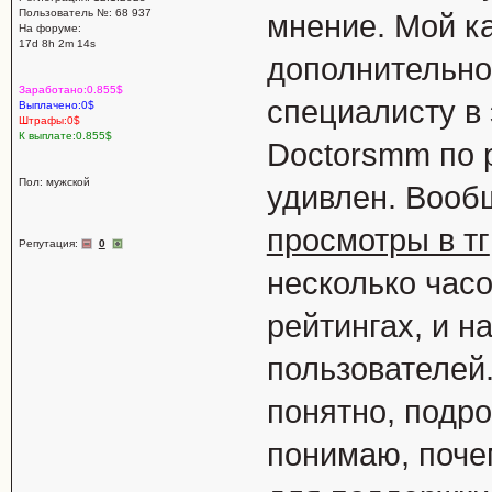
Пользователь №: 68 937
мнение. Мой к
На форуме:
17d 8h 2m 14s
дополнительно
Заработано:0.855$
специалисту в 
Выплачено:0$
Штрафы:0$
К выплате:0.855$
Doctorsmm по 
Пол: мужской
удивлен. Вооб
просмотры в тг
Репутация:
0
несколько часо
рейтингах, и н
пользователей
понятно, подро
понимаю, поче