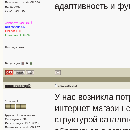
Пользователь №: 68 950
адаптивность и фу
На форуме:
5d 14h 14m 9s
Заработано:0.467$
Выплачено:0$
Штрафы:0$
К выплате:0.467$
Пол: мужской
Репутация:
0
potapovsergei0
8.8.2025, 7:15
У нас возникла по
Знающий
интернет-магазин 
Группа: Пользователи
структурой катало
Сообщений: 366
Регистрация: 12.1.2025
Пользователь №: 68 937