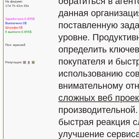
обратиться в аген
На форуме:
17d 7h 41m 33s
данная организац
Заработано:0.855$
поставленную зад
Выплачено:0$
Штрафы:0$
К выплате:0.855$
уровне. Продуктив
Пол: мужской
определить ключе
покупателя и быст
Репутация:
0
использованию сов
внимательному от
сложных веб проек
производительной
быстрая реакция с
улучшение сервиса