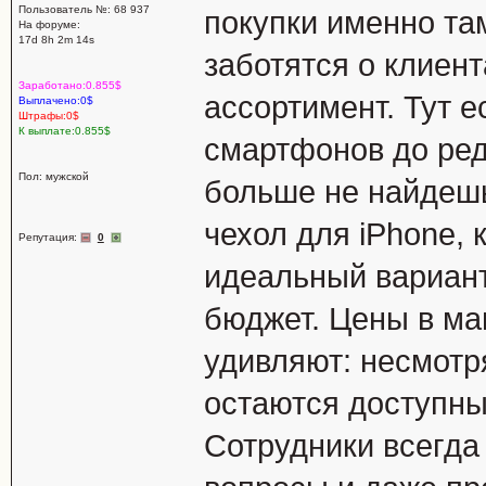
Пользователь №: 68 937
покупки именно та
На форуме:
17d 8h 2m 14s
заботятся о клиент
Заработано:0.855$
ассортимент. Тут е
Выплачено:0$
Штрафы:0$
К выплате:0.855$
смартфонов до ред
Пол: мужской
больше не найдешь
чехол для iPhone,
Репутация:
0
идеальный вариант
бюджет. Цены в ма
удивляют: несмотр
остаются доступным
Сотрудники всегда