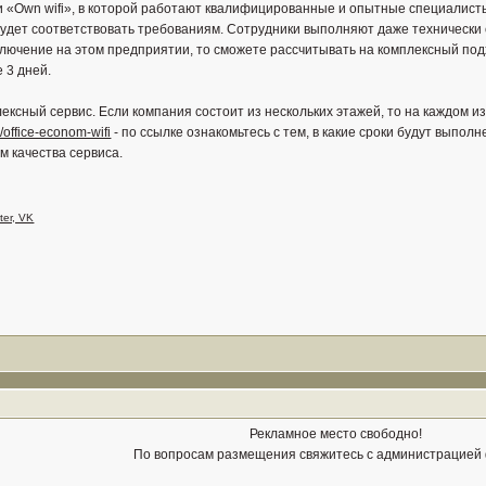
и «Own wifi», в которой работают квалифицированные и опытные специалисты
будет соответствовать требованиям. Сотрудники выполняют даже технически
лючение на этом предприятии, то сможете рассчитывать на комплексный подхо
 3 дней.
ексный сервис. Если компания состоит из нескольких этажей, то на каждом и
u/office-econom-wifi
- по ссылке ознакомьтесь с тем, в какие сроки будут выпо
м качества сервиса.
ter, VK
Рекламное место свободно!
По вопросам размещения свяжитесь с администрацией