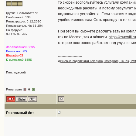
то скорей воспользуйтесь услугами компани
необходимые расчеты, а потому результат 
Группа: Пользователи
подключают устройства. Если закажете подк
Сообщений: 130
удобно именно вам. Сеть проведут в течение
Регистрация: 6.12.2020
Пользователь №: 63 254
На форуме:
При этом вы сможете рассчитывать на компл
0d 17h 8m 44s
как по Москве, так и области.
https://ownwifi.r
которое постоянно работает над улучшение
Заработано:0.385$
Выплачено:0$
Штрафы:0$
--------------------
К выплате:0.385$
Дешевые подписчики Telegram, Instagram, TikTok, Twit
Пол: мужской
Репутация:
0
Рекламный бот