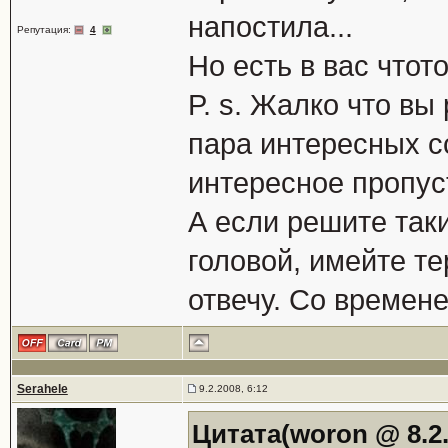
напостила...
Репутация:
4
Но есть в вас чтот
P. s. Жалко что вы
пара интересных с
интересное пропуст
А если решите таки
головой, имейте т
отвечу. Со времене
Serahele
9.2.2008, 6:12
Цитата(woron @ 8.2.