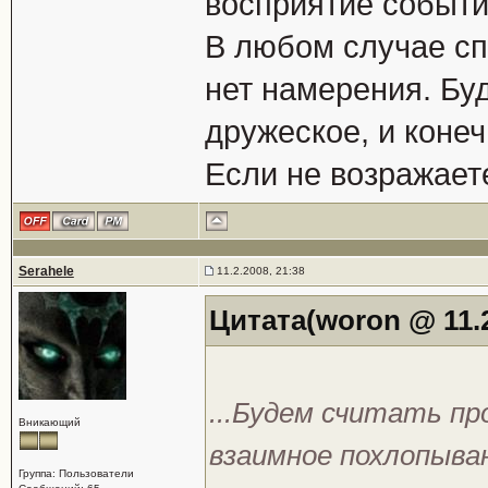
восприятие событий
В любом случае сп
нет намерения. Бу
дружеское, и коне
Если не возражаете
Serahele
11.2.2008, 21:38
Цитата(woron @ 11.2
...Будем считать пр
Вникающий
взаимное похлопыван
Группа: Пользователи