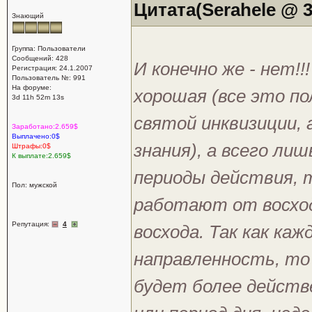
Цитата(Serahele @ 3
Знающий
Группа: Пользователи
Сообщений: 428
И конечно же - нет!!
Регистрация: 24.1.2007
Пользователь №: 991
На форуме:
хорошая (все это по
3d 11h 52m 13s
святой инквизиции, 
Заработано:2.659$
Выплачено:0$
знания), а всего ли
Штрафы:0$
К выплате:2.659$
периоды действия, т
Пол: мужской
работают от восхода
Репутация:
4
восхода. Так как ка
направленность, то
будет более действ