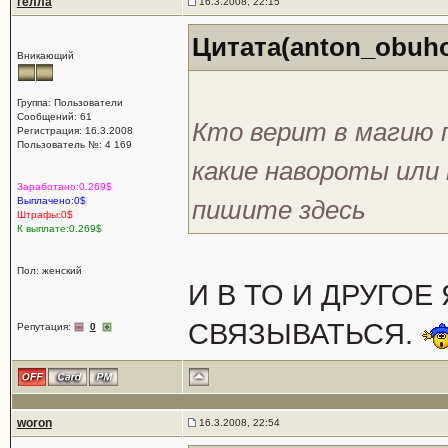
гелла
16.3.2008, 22:15
Цитата(anton_obuhov
Вникающий
Группа: Пользователи
Сообщений: 61
Кто верит в магию 
Регистрация: 16.3.2008
Пользователь №: 4 169
какие навороты или
Заработано:0.269$
Выплачено:0$
пишите здесь
Штрафы:0$
К выплате:0.269$
Пол: женский
И В ТО И ДРУГОЕ
СВЯЗЫВАТЬСЯ.
Репутация:
0
woron
16.3.2008, 22:54