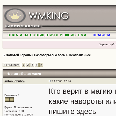
ОПЛАТА ЗА СООБЩЕНИЯ и РЕФСИСТЕМА
ПРАВИЛА
Здравствуйт
Золотой Король
>
Разговоры обо всём
>
Неопознанное
4 страниц
1
2
3
>
»
Черная и Белая магия
anton_obuhov
5.1.2008, 17:46
Кто верит в магию 
Вникающий
какие навороты ил
Группа: Пользователи
пишите здесь
Сообщений: 58
Регистрация: 5.1.2008