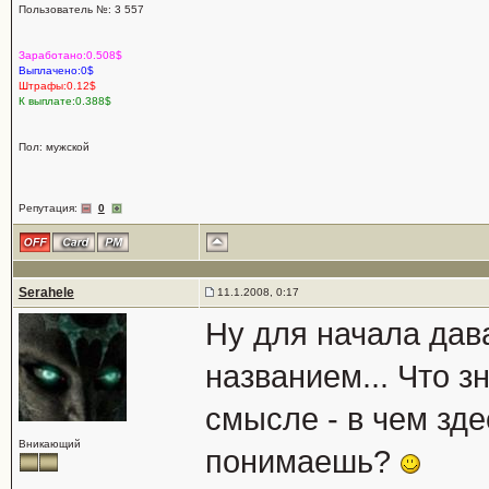
Пользователь №: 3 557
Заработано:0.508$
Выплачено:0$
Штрафы:0.12$
К выплате:0.388$
Пол: мужской
Репутация:
0
Serahele
11.1.2008, 0:17
Ну для начала дав
названием... Что з
смысле - в чем зде
Вникающий
понимаешь?