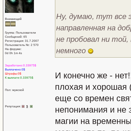
Ну, думаю, тут все 
Вникающий
направленная на доб
Группа: Пользователи
не пробовал ни той,
Сообщений: 65
Регистрация: 31.7.2007
Пользователь №: 2 570
немного
На форуме:
0d 0h 1m 4s
Заработано:0.33975$
Выплачено:0$
И конечно же - нет!
Штрафы:0$
К выплате:0.33975$
плохая и хорошая 
Пол: мужской
еще со времен свят
Репутация:
5
непонимания и не 
магии на временны