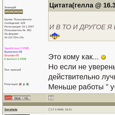
Цитата(гелла @ 16.3
Знающий
Группа: Пользователи
Сообщений: 428
И В ТО И ДРУГОЕ 
Регистрация: 24.1.2007
Пользователь №: 991
На форуме:
3d 11h 52m 13s
Заработано:2.659$
Выплачено:0$
Это кому как...
Штрафы:0$
К выплате:2.659$
Но если не уверены
Пол: мужской
действительно луч
Репутация:
4
Меньше работы " у
Serahele
17.3.2008, 16:21