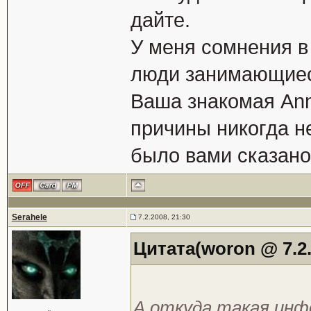
дайте.
У меня сомнения в 
люди занимающиеся
Ваша знакомая Ann 
причины никогда не 
было вами сказано
Serahele
7.2.2008, 21:30
Цитата(woron @ 7.2.
А откуда такая инф