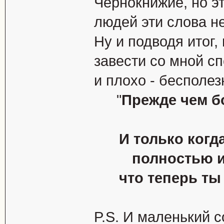
Чернокнижие, но э
людей эти слова не
Ну и подводя итог,
завести со мной с
и плохо - бесполез
"
Прежде чем б
И только когд
полностью и
что теперь т
P.S. И маленький с