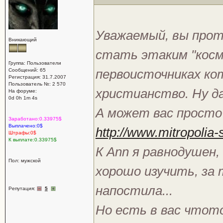
Уважаемый, вы прот
Вникающий
стать этаким "косм
Группа: Пользователи
первоисточниках ко
Сообщений: 65
Регистрация: 31.7.2007
Пользователь №: 2 570
христианство. Ну да 
На форуме:
0d 0h 1m 4s
А может вас просто 
Заработано:0.33975$
Выплачено:0$
http://www.mitropolia-s
Штрафы:0$
К выплате:0.33975$
К Ann я равнодушен,
Пол: мужской
хорошо изучить, за 
напостила...
Репутация:
5
Но есть в вас чтот