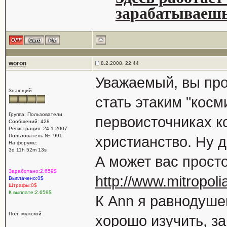
зарабатываешь
woron
8.2.2008, 22:44
Уважаемый, вы про
Знающий
стать этаким "косм
Группа: Пользователи
первоисточниках ко
Сообщений: 428
Регистрация: 24.1.2007
Пользователь №: 991
христианство. Ну да
На форуме:
3d 11h 52m 13s
А может вас просто
Заработано:2.659$
http://www.mitropolia
Выплачено:0$
Штрафы:0$
К выплате:2.659$
К Ann я равнодушен
Пол: мужской
хорошо изучить, за