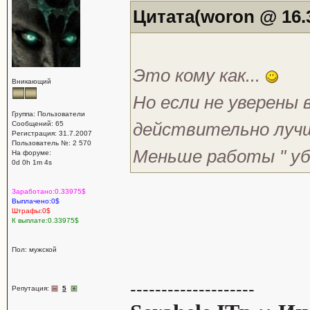
Цитата(woron @ 16.3
Это кому как...
Вникающий
Но если не уверены 
Группа: Пользователи
действительно лучш
Сообщений: 65
Регистрация: 31.7.2007
Пользователь №: 2 570
Меньше работы " уб
На форуме:
0d 0h 1m 4s
Заработано:0.33975$
Выплачено:0$
Штрафы:0$
К выплате:0.33975$
Пол: мужской
--------------------
Репутация:
5