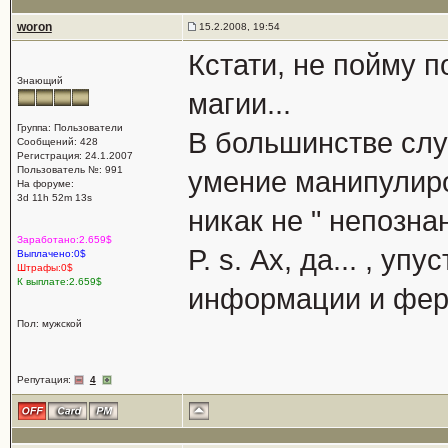
woron
15.2.2008, 19:54
Кстати, не пойму 
Знающий
магии...
Группа: Пользователи
В большинстве слу
Сообщений: 428
Регистрация: 24.1.2007
Пользователь №: 991
умение манипулиро
На форуме:
3d 11h 52m 13s
никак не " непознан
Заработано:2.659$
P. s. Ах, да... , у
Выплачено:0$
Штрафы:0$
К выплате:2.659$
информации и фе
Пол: мужской
Репутация:
4