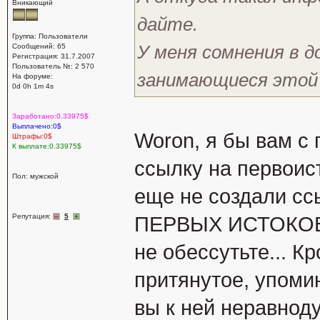
Вникающий
дайте.
Группа: Пользователи
У меня сомнения в д
Сообщений: 65
Регистрация: 31.7.2007
Пользователь №: 2 570
занимающиеся этой 
На форуме:
0d 0h 1m 4s
Заработано:0.33975$
Выплачено:0$
Woron, я бы вам с
Штрафы:0$
К выплате:0.33975$
ссылку на первоист
Пол: мужской
еще не создали сс
Репутация:
5
ПЕРВЫХ ИСТОКОВ,
не обессутьте... К
притянутое, упомин
вы к ней неравно