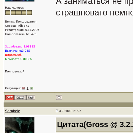
А заниматься не пр
Наш человек
страшновато немн
Группа: Пользователи
Сообщений: 671
Регистрация: 5.11.2006
Пользователь №: 476
Заработано:3.9838$
Выплачено:3.98$
Штрафы:0$
К выплате:0.0038$
Пол: мужской
Репутация:
1
Serahele
3.2.2008, 21:25
Цитата(Gross @ 3.2.