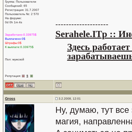
Группа: Пользователи
Сообщений: 65
Регистрация: 31.7.2007
Пользователь №: 2 570
На форуме:
--------------------
0d 0h 1m 4s
Serahele.ITp :: 
Заработано:0.33975$
Выплачено:0$
Штрафы:0$
Здесь работает
К выплате:0.33975$
зарабатываешь
Пол: мужской
Репутация:
5
Gross
3.2.2008, 12:01
Ну, думаю, тут все
магия, направленна