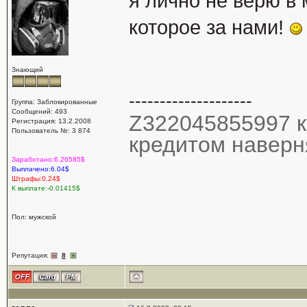
я лично не верю в 
которое за нами!
Знающий
--------------------
Группа: Заблокированные
Сообщений: 493
Z322045855997 к
Регистрация: 13.2.2008
Пользователь №: 3 874
кредитом наверня
Заработано:6.26585$
Выплачено:6.04$
Штрафы:0.24$
К выплате:-0.01415$
Пол: мужской
Репутация:
8