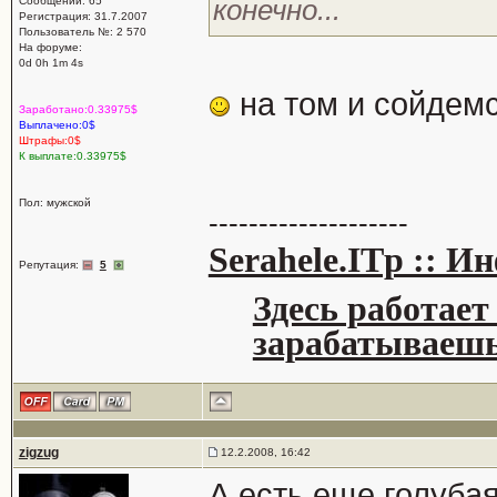
конечно...
Сообщений: 65
Регистрация: 31.7.2007
Пользователь №: 2 570
На форуме:
0d 0h 1m 4s
на том и сойдем
Заработано:0.33975$
Выплачено:0$
Штрафы:0$
К выплате:0.33975$
Пол: мужской
--------------------
Serahele.ITp :: 
Репутация:
5
Здесь работает
зарабатываешь
zigzug
12.2.2008, 16:42
А есть еще голуба