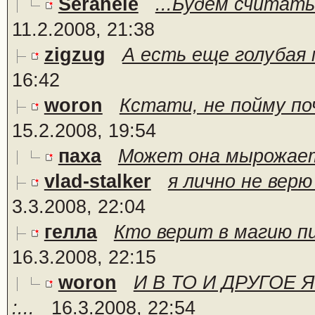
Serahele
...Будем считать
11.2.2008, 21:38
zigzug
А есть еще голубая 
16:42
woron
Кстати, не пойму по
15.2.2008, 19:54
паха
Может она мырожает
vlad-stalker
я лично не верю
3.3.2008, 22:04
гелла
Кто верит в магию пи
16.3.2008, 22:15
woron
И В ТО И ДРУГОЕ
:...
16.3.2008, 22:54