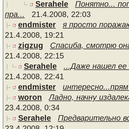
Serahele
Понятно... по
пра...
21.4.2008, 22:03
endmister
я просто поражаюс
21.4.2008, 19:21
zigzug
Спасиба, смотрю она
21.4.2008, 22:15
Serahele
...Даже нашел ее 
21.4.2008, 22:41
endmister
интересно...прям 
woron
Ладно, начну издалек
23.4.2008, 0:34
Serahele
Предварительно вс
23.4.2008, 12:19