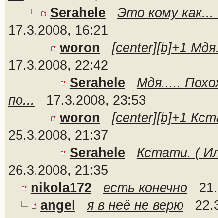
Serahele
Это кому как... 
17.3.2008, 16:21
woron
[center][b]+1 Мд
17.3.2008, 22:42
Serahele
Мдя..... Пох
по...
17.3.2008, 23:53
woron
[center][b]+1 Кст
25.3.2008, 21:37
Serahele
Кстати. ( Или
26.3.2008, 21:35
nikola172
есть конечно
21.
angel
я в неё не верю
22.