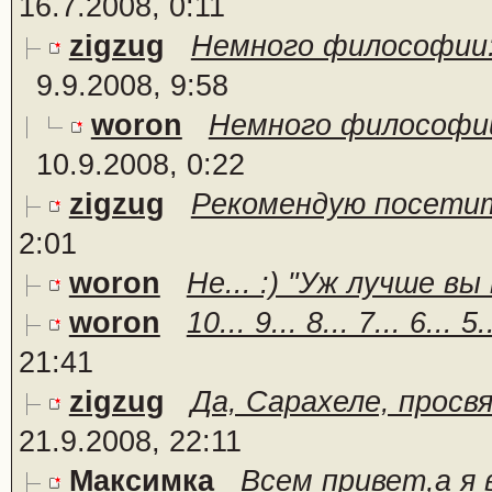
16.7.2008, 0:11
zigzug
Немного философии:
9.9.2008, 9:58
woron
Немного философии
10.9.2008, 0:22
zigzug
Рекомендую посетит
2:01
woron
Не... :) "Уж лучше вы 
woron
10... 9... 8... 7... 6..
21:41
zigzug
Да, Сарахеле, просвя
21.9.2008, 22:11
Максимка
Всем привет,а я 