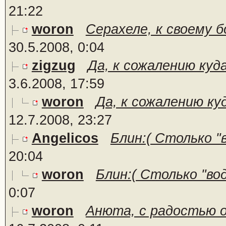
21:22
woron
Серахеле, к своему б
30.5.2008, 0:04
zigzug
Да, к сожалению куд
3.6.2008, 17:59
woron
Да, к сожалению ку
12.7.2008, 23:27
Angelicos
Блин:( Столько "в
20:04
woron
Блин:( Столько "вод
0:07
woron
Анюта, с радостью о