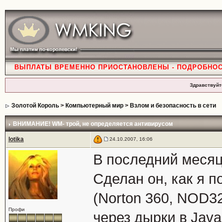
ВЫПЛАТЫ ВРЕМЕННО ПРИОСТАНОВЛЕНЫ - ПОДРОБНО
Здравствуйт
Золотой Король
>
Компьютерный мир
>
Взлом и безопасность в сети
ВНИМАНИЕ! WM- трой
, не определяется антивирусом
lotika
24.10.2007, 16:06
В последний месяц
Сделан он, как я п
(Norton 360, NOD32
Профи
через дырки в Java