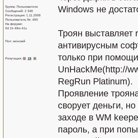
Windows не достат
Группа: Пользователи
Сообщений: 2 346
Регистрация: 1.11.2006
Пользователь №: 460
На форуме:
0d 1h 49m 41s
Троян выставляет r
Пол: женский
антивирусным софто
только при помощ
Репутация:
28
UnHackMe(http://www
RegRun Platinum).
Проявление трояна
сворует деньги, но
заходе в WM keepe
пароль, а при поп