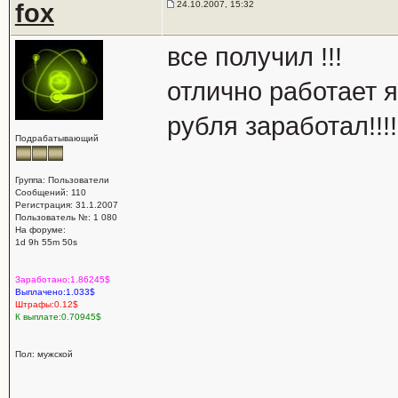
fox
24.10.2007, 15:32
все получил !!!
отлично работает я
рубля заработал!!!!
Подрабатывающий
Группа: Пользователи
Сообщений: 110
Регистрация: 31.1.2007
Пользователь №: 1 080
На форуме:
1d 9h 55m 50s
Заработано:1.86245$
Выплачено:1.033$
Штрафы:0.12$
К выплате:0.70945$
Пол: мужской