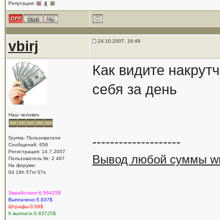
Репутация:
4
vbirj
24.10.2007, 16:49
Как видите накрутч
себя за день
Наш человек
--------------------
Группа: Пользователи
Сообщений: 656
Регистрация: 14.7.2007
Вывод любой суммы wm
Пользователь №: 2 467
На форуме:
0d 18h 57m 57s
Заработано:6.56425$
Выплачено:5.837$
Штрафы:0.09$
К выплате:0.63725$