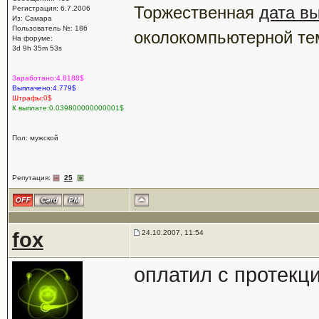
Торжественная
дата в
Регистрация: 6.7.2006
Из: Самара
Пользователь №: 186
околокомпьютерной те
На форуме:
3d 9h 35m 53s
Заработано:4.8188$
Выплачено:4.779$
Штрафы:0$
К выплате:0.039800000000001$
Пол: мужской
Репутация:
25
fox
24.10.2007, 11:54
оплатил с протекци