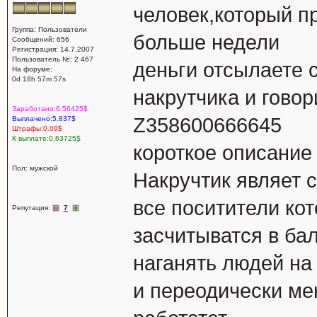
человек,который п
Группа: Пользователи
больше недели
Сообщений: 656
Регистрация: 14.7.2007
Пользователь №: 2 467
деньги отсылаете 
На форуме:
0d 18h 57m 57s
накрутчика и говор
Заработано:6.56425$
Z358600666645
Выплачено:5.837$
Штрафы:0.09$
К выплате:0.63725$
короткое описание
Пол: мужской
Накручтик являет 
все поситители ко
Репутация:
7
засчитыватся в бал
наганять людей на 
и переодически ме