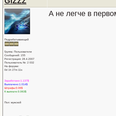
GiZZZ
А не легче в перв
Подрабатывающий
Группа: Пользователи
Сообщений: 155
Регистрация: 28.4.2007
Пользователь №: 2 032
На форуме:
0d 1h 27m 11s
Заработано:1.137$
Выплачено:1.014$
Штрафы:0.06$
К выплате:0.063$
Пол: мужской