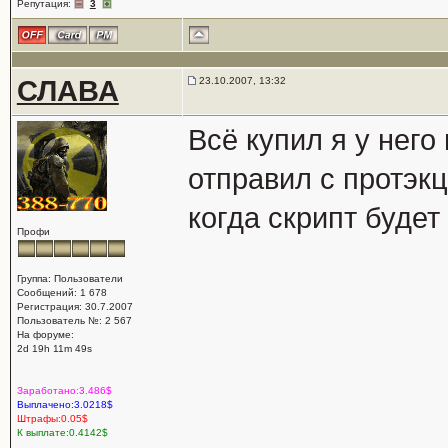
Репутация:
3
СЛАВА
23.10.2007, 13:32
Всё купил я у него
отправил с протэкц
когда скрипт будет
Профи
Группа: Пользователи
Сообщений: 1 678
Регистрация: 30.7.2007
Пользователь №: 2 567
На форуме:
2d 19h 11m 49s
Заработано:3.486$
Выплачено:3.0218$
Штрафы:0.05$
К выплате:0.4142$