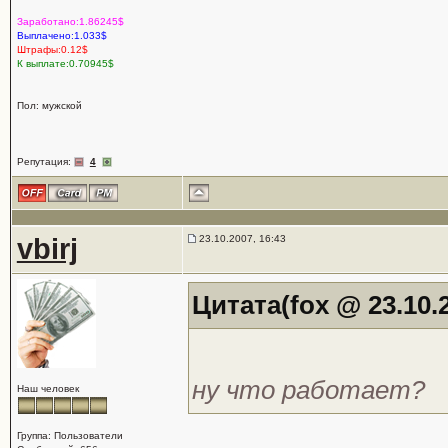
Заработано:1.86245$
Выплачено:1.033$
Штрафы:0.12$
К выплате:0.70945$
Пол: мужской
Репутация:
4
vbirj
23.10.2007, 16:43
Цитата(fox @ 23.10.2
ну что работает?
Наш человек
Группа: Пользователи