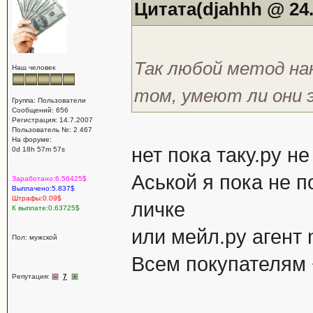
Цитата(djahhh @ 24.
Так любой метод на
Наш человек
том, умеют ли они
Группа: Пользователи
Сообщений: 656
Регистрация: 14.7.2007
Пользователь №: 2 467
На форуме:
нет пока таку.ру н
0d 18h 57m 57s
Аськой я пока не 
Заработано:6.56425$
Выплачено:5.837$
Штрафы:0.09$
личке
К выплате:0.63725$
или мейл.ру агент 
Пол: мужской
Всем покупателям +
Репутация:
7