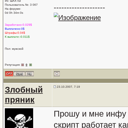
Из: ШАХТЫ
Пользователь №: 3 067
--------------------
На форуме:
0d 0h 34m 0s
Заработано:0.029$
Выплачено:0$
Штрафы:0.04$
К выплате:-0.011$
Пол: мужской
Репутация:
0
Злобный
23.10.2007, 7:19
пряник
Прошу и мне инфу с
скрипт работает ка