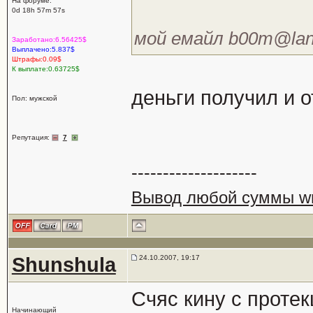
На форуме:
0d 18h 57m 57s
мой емайл b00m@lan
Заработано:6.56425$
Выплачено:5.837$
Штрафы:0.09$
К выплате:0.63725$
деньги получил и о
Пол: мужской
Репутация:
7
--------------------
Вывод любой суммы wm
Shunshula
24.10.2007, 19:17
Счяс кину с проте
Начинающий