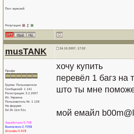
Пол: мужской
Репутация:
7
musTANK
24.10.2007, 17:02
хочу купить
Профи
перевёл 1 багз на 
Группа: Пользователи
што ты мне поможе
Сообщений: 1 141
Регистрация: 3.2.2007
Из: Украина
Пользователь №: 1 128
На форуме:
мой емайл b00m@l
0d 3h 11m 51s
Заработано:5.79$
Выплачено:2.705$
Штрафы:0.82$