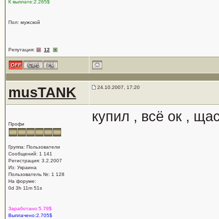
К выплате:2.265$
Пол: мужской
Репутация:
12
musTANK
24.10.2007, 17:20
купил , всё ок , ща
Профи
Группа: Пользователи
Сообщений: 1 141
Регистрация: 3.2.2007
Из: Украина
Пользователь №: 1 128
На форуме:
0d 3h 11m 51s
Заработано:5.79$
Выплачено:2.705$