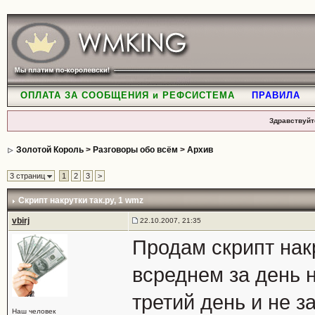
ОПЛАТА ЗА СООБЩЕНИЯ и РЕФСИСТЕМА
ПРАВИЛА
Здравствуйт
Золотой Король
>
Разговоры обо всём
>
Архив
3 страниц
1
2
3
>
Скрипт накрутки так.ру
, 1 wmz
vbirj
22.10.2007, 21:35
Продам скрипт нак
всреднем за день 
третий день и не з
Наш человек