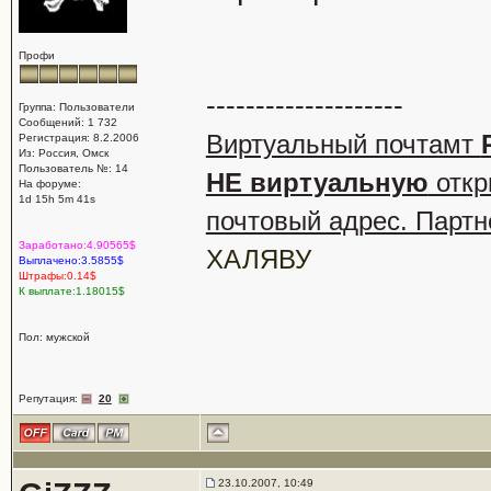
Профи
--------------------
Группа: Пользователи
Сообщений: 1 732
Виртуальный почтамт
Регистрация: 8.2.2006
Из: Россия, Омск
Пользователь №: 14
НЕ виртуальную
откр
На форуме:
1d 15h 5m 41s
почтовый адрес. Партн
Заработано:4.90565$
ХАЛЯВУ
Выплачено:3.5855$
Штрафы:0.14$
К выплате:1.18015$
Пол: мужской
Репутация:
20
23.10.2007, 10:49