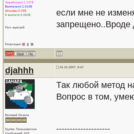
Заработано:1.137$
Выплачено:1.014$
если мне не изменя
Штрафы:0.06$
К выплате:0.063$
запрещено..Вроде 
Пол: мужской
Репутация:
3
djahhh
24.10.2007, 9:47
Так любой метод н
Вопрос в том, умею
Великий Лечила
--------------------
Группа: Пользователи
Сообщений: 433