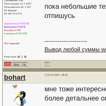
Сообщений: 656
Регистрация: 14.7.2007
пока небольшие те
Пользователь №: 2 467
На форуме:
отпишусь
0d 18h 57m 57s
Заработано:6.56425$
Выплачено:5.837$
Штрафы:0.09$
К выплате:0.63725$
--------------------
Пол: мужской
Вывод любой суммы wm
Репутация:
7
bohart
23.10.2007, 18:19
мне тоже интересно
более детальнее оп