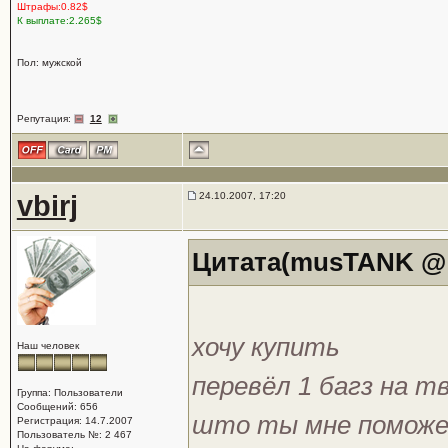
Штрафы:0.82$
К выплате:2.265$
Пол: мужской
Репутация:
12
vbirj
24.10.2007, 17:20
Цитата(musTANK @ 2
хочу купить
Наш человек
перевёл 1 багз на т
Группа: Пользователи
Сообщений: 656
што ты мне поможе
Регистрация: 14.7.2007
Пользователь №: 2 467