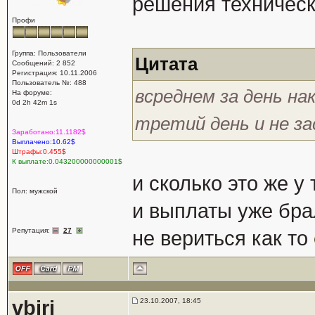
решения техничес
Профи
Группа: Пользователи
Цитата
Сообщений: 2 852
Регистрация: 10.11.2006
Пользователь №: 488
всреднем за день на
На форуме:
0d 2h 42m 1s
третий день и не за
Заработано:11.1182$
Выплачено:10.62$
Штрафы:0.455$
К выплате:0.043200000000001$
и сколько это же у
Пол: мужской
и выплаты уже бра
Репутация:
27
не вериться как то
vbirj
23.10.2007, 18:45