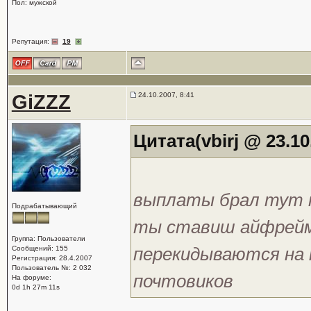
Пол: мужской
Репутация:
19
GiZZZ
24.10.2007, 8:41
Цитата(vbirj @ 23.10
выплаты брал тут п
Подрабатывающий
ты ставиш айфрейм 
Группа: Пользователи
перекидываются на 
Сообщений: 155
Регистрация: 28.4.2007
Пользователь №: 2 032
почтовиков
На форуме:
0d 1h 27m 11s