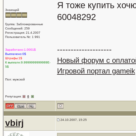
Я тоже купить хоч
Знающий
60048292
Группа: Заблокированные
Сообщений: 259
Регистрация: 21.4.2007
Пользователь №: 1 991
--------------------
Заработано:1.0001$
Выплачено:0$
Новый форум с оплато
Штрафы:1$
К выплате:9.9999999999989E-
5$
Игровой портал gameik
Пол: мужской
Репутация:
0
vbirj
24.10.2007, 15:25