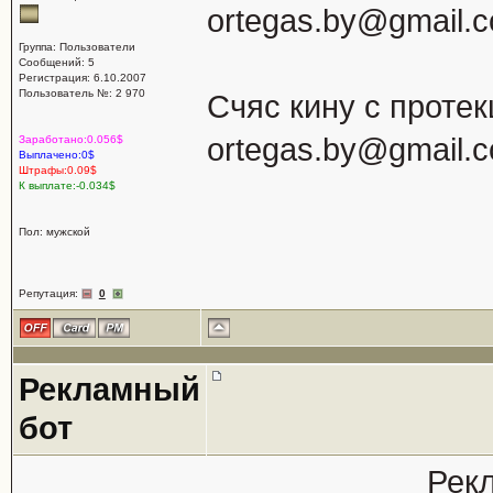
ortegas.by@gmail.
Группа: Пользователи
Сообщений: 5
Регистрация: 6.10.2007
Пользователь №: 2 970
Счяс кину с проте
ortegas.by@gmail.
Заработано:0.056$
Выплачено:0$
Штрафы:0.09$
К выплате:-0.034$
Пол: мужской
Репутация:
0
Рекламный
бот
Рек