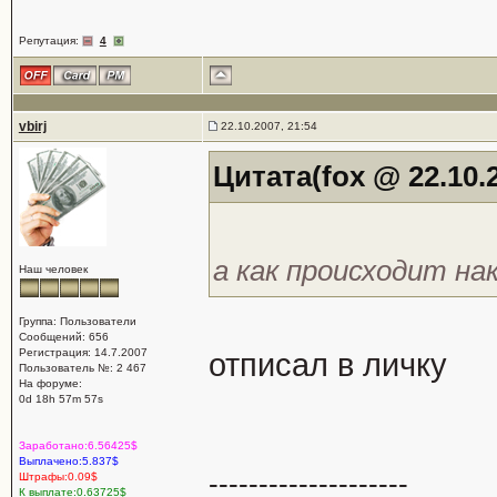
Репутация:
4
vbirj
22.10.2007, 21:54
Цитата(fox @ 22.10.2
а как происходит на
Наш человек
Группа: Пользователи
Сообщений: 656
Регистрация: 14.7.2007
отписал в личку
Пользователь №: 2 467
На форуме:
0d 18h 57m 57s
Заработано:6.56425$
Выплачено:5.837$
--------------------
Штрафы:0.09$
К выплате:0.63725$