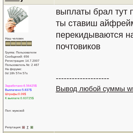
выплаты брал тут 
ты ставиш айфрейм 
перекидываются на 
Наш человек
почтовиков
Группа: Пользователи
Сообщений: 656
Регистрация: 14.7.2007
Пользователь №: 2 467
На форуме:
0d 18h 57m 57s
--------------------
Заработано:6.56425$
Вывод любой суммы wm
Выплачено:5.837$
Штрафы:0.09$
К выплате:0.63725$
Пол: мужской
Репутация:
7