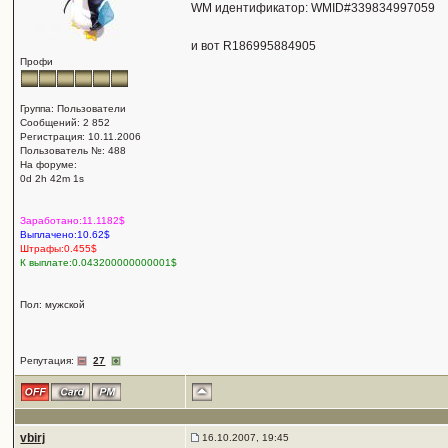
WM идентификатор: WMID#339834997059
и вот R186995884905
Профи
Группа: Пользователи
Сообщений: 2 852
Регистрация: 10.11.2006
Пользователь №: 488
На форуме:
0d 2h 42m 1s
Заработано:11.1182$
Выплачено:10.62$
Штрафы:0.455$
К выплате:0.043200000000001$
Пол: мужской
Репутация:
27
vbirj
16.10.2007, 19:45