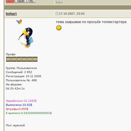
bohart
17.10.2007, 23:03
тема закрываю по просьбе топикстартера
Профи
Группа: Пользователи
Сообщений: 2 852
Регистрация: 10.11.2006
Пользователь №: 488
На форуме:
0d 2h 42m 1s
Заработано:11.1182$
Выплачено:10.62$
Штрафы:0.455$
К выплате:0.043200000000001$
Пол: мужской