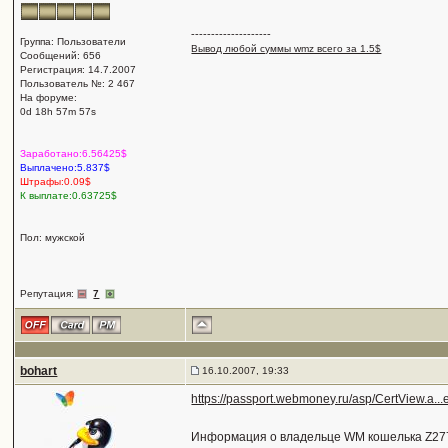
--------------------
Группа: Пользователи
Вывод любой суммы wmz всего за 1.5$
Сообщений: 656
Регистрация: 14.7.2007
Пользователь №: 2 467
На форуме:
0d 18h 57m 57s
Заработано:6.56425$
Выплачено:5.837$
Штрафы:0.09$
К выплате:0.63725$
Пол: мужской
Репутация:
7
bohart
16.10.2007, 19:33
https://passport.webmoney.ru/asp/CertView.a
Информация о владельце WM кошелька Z2