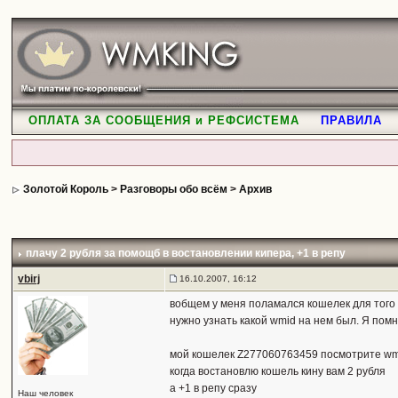
ОПЛАТА ЗА СООБЩЕНИЯ и РЕФСИСТЕМА
ПРАВИЛА
Золотой Король
>
Разговоры обо всём
>
Архив
плачу 2 рубля за помощб в востановлении кипера
, +1 в репу
vbirj
16.10.2007, 16:12
вобщем у меня поламался кошелек для того 
нужно узнать какой wmid на нем был. Я пом
мой кошелек Z277060763459 посмотрите wmi
когда востановлю кошель кину вам 2 рубля
а +1 в репу сразу
Наш человек