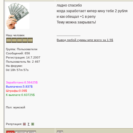
ладно спасибо
когда заработает кипер кину тебе 2 рубля
и как обещал +1 в репу
Тему можна закрывать!
Наш человек
--------------------
Вывод любой суммы wmz всего за 1.5$
Группа: Пользователи
Сообщений: 656
Регистрация: 14.7.2007
Пользователь №: 2 467
На форуме:
0d 18h 57m 57s
Заработано:6.56425$
Выплачено:5.837$
Штрафы:0.09$
К выплате:0.63725$
Пол: мужской
Репутация:
7