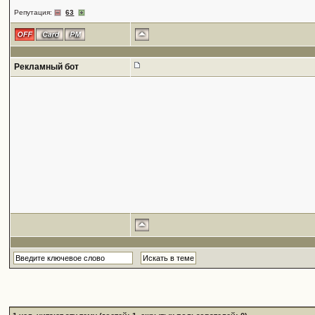
Репутация:
63
Рекламный бот