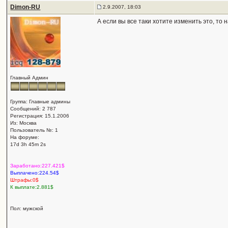
Dimon-RU
2.9.2007, 18:03
А если вы все таки хотите изменить это, т
Главный Админ
Группа: Главные админы
Сообщений: 2 787
Регистрация: 15.1.2006
Из: Москва
Пользователь №: 1
На форуме:
17d 3h 45m 2s
Заработано:227.421$
Выплачено:224.54$
Штрафы:0$
К выплате:2.881$
Пол: мужской