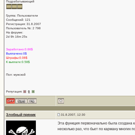
Подрабатывающий
Группа: Пользователи
Сообщений: 121
Регистрация: 31.8.2007
Пользователь №: 2 798
На форуме:
2d 9h 16m 25s
Заработано:0.66$
Выплачено:0$
Штрафы:0.08$
К выплате:0.58$
Пол: мужской
Репутация:
0
Злобный пряник
31.8.2007, 12:30
Эта функция первоначально была создана ка
несколько раз, что бьет по карману многих 