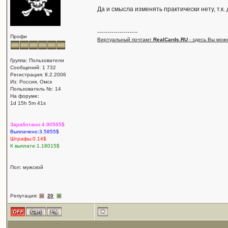
Да и смысла изменять практически нету, т.к
--------------------
Профи
Виртуальный почтамт
RealCards.RU
- здесь Вы мож
Группа: Пользователи
Сообщений: 1 732
Регистрация: 8.2.2006
Из: Россия, Омск
Пользователь №: 14
На форуме:
1d 15h 5m 41s
Заработано:4.90565$
Выплачено:3.5855$
Штрафы:0.14$
К выплате:1.18015$
Пол: мужской
Репутация:
20