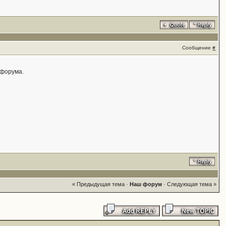
Сообщение
#
 форума.
« Предыдущая тема
·
Наш форум
·
Следующая тема »