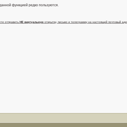
. данной функцией редко пользуются.
ете отправить
НЕ виртуальную
открытку, письмо и телеграмму на настоящий почтовый адр