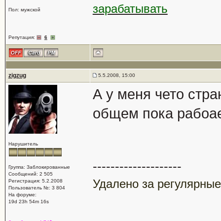
зарабатывать
Пол: мужской
Репутация:
6
zigzug
5.5.2008, 15:00
А у меня чето стра
общем пока рабоае
Нарушитель
--------------------
Группа: Заблокированные
Сообщений: 2 505
Удалено за регулярные
Регистрация: 5.2.2008
Пользователь №: 3 804
На форуме:
19d 23h 54m 16s