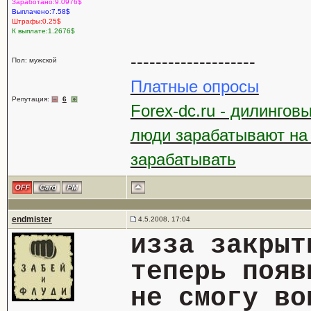
Заработано:9.0976$
Выплачено:7.58$
Штрафы:0.25$
К выплате:1.2676$
--------------------
Пол: мужской
Платные опросы
Репутация:
6
Forex-dc.ru - дилингов
люди зарабатывают на
зарабатывать
endmister
4.5.2008, 17:04
изза закрыт
теперь появ
не смогу во