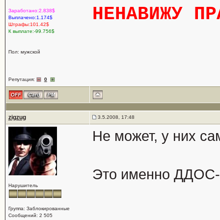
НЕНАВИЖУ ПР
Заработано:2.838$
Выплачено:1.174$
Штрафы:101.42$
К выплате:-99.756$
Пол: мужской
Репутация:
0
zigzug
3.5.2008, 17:48
Не может, у них с
Это именно ДДОС-а
Нарушитель
Группа: Заблокированные
Сообщений: 2 505