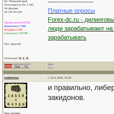
--------------------
Из: Пермский край
Пользователь №: 3 182
На форуме:
Платные опросы
2d 13h 6m 18s
Forex-dc.ru - дилингов
Заработано:9.0976$
Выплачено:7.58$
люди зарабатывают на
Штрафы:0.25$
К выплате:1.2676$
зарабатывать
Пол: мужской
Репутация:
6
endmister
18.4.2008, 20:49
и правильно, либе
закидонов.
Наш человек