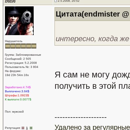
zigzug
2.5.2008, 20:52
Цитата(endmister @ 
интересно, когда же
Нарушитель
Группа: Заблокированные
Сообщений: 2 505
Регистрация: 5.2.2008
Пользователь №: 3 804
На форуме:
Я сам не могу дож
19d 23h 54m 16s
получить в этой пл
Заработано:4.74$
Выплачено:3.64$
Штрафы:1.0923$
К выплате:0.0077$
Пол: мужской
--------------------
Удалено за регулярные
Репутация:
1