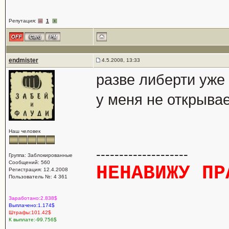
Репутация:
1
endmister
4.5.2008, 13:33
разве либерти уже
у меня не открывае
Наш человек
--------------------
Группа: Заблокированные
Сообщений: 560
НЕНАВИЖУ ПР
Регистрация: 12.4.2008
Пользователь №: 4 361
Заработано:2.838$
Выплачено:1.174$
Штрафы:101.42$
К выплате:-99.756$