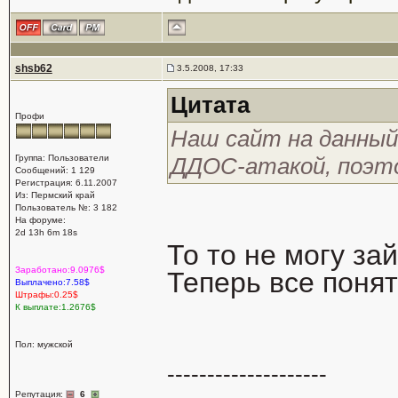
shsb62
3.5.2008, 17:33
Цитата
Профи
Наш сайт на данный
Группа: Пользователи
ДДОС-атакой, поэт
Сообщений: 1 129
Регистрация: 6.11.2007
Из: Пермский край
Пользователь №: 3 182
На форуме:
2d 13h 6m 18s
То то не могу за
Заработано:9.0976$
Теперь все поня
Выплачено:7.58$
Штрафы:0.25$
К выплате:1.2676$
Пол: мужской
--------------------
Репутация:
6