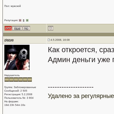
Пол: мужской
Репутация:
0
zigzug
4.5.2008, 16:08
Как откроется, сра
Админ деньги уже
Нарушитель
--------------------
Группа: Заблокированные
Сообщений: 2 505
Удалено за регулярные
Регистрация: 5.2.2008
Пользователь №: 3 804
На форуме:
19d 23h 54m 16s