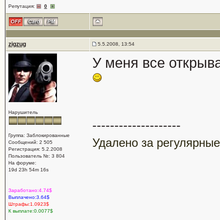
Репутация:
0
zigzug
5.5.2008, 13:54
У меня все открыва
Нарушитель
--------------------
Группа: Заблокированные
Удалено за регулярные
Сообщений: 2 505
Регистрация: 5.2.2008
Пользователь №: 3 804
На форуме:
19d 23h 54m 16s
Заработано:4.74$
Выплачено:3.64$
Штрафы:1.0923$
К выплате:0.0077$