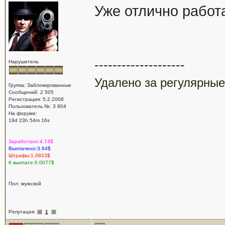
Уже отлично работ
--------------------
Нарушитель
Удалено за регулярные
Группа: Заблокированные
Сообщений: 2 505
Регистрация: 5.2.2008
Пользователь №: 3 804
На форуме:
19d 23h 54m 16s
Заработано:4.74$
Выплачено:3.64$
Штрафы:1.0923$
К выплате:0.0077$
Пол: мужской
Репутация:
1