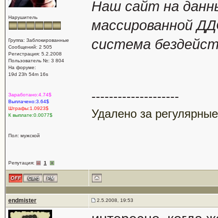
Наш сайт на данн
Нарушитель
массированной ДД
система бездейст
Группа: Заблокированные
Сообщений: 2 505
Регистрация: 5.2.2008
Пользователь №: 3 804
На форуме:
19d 23h 54m 16s
--------------------
Заработано:4.74$
Выплачено:3.64$
Штрафы:1.0923$
Удалено за регулярные
К выплате:0.0077$
Пол: мужской
Репутация:
1
endmister
2.5.2008, 19:53