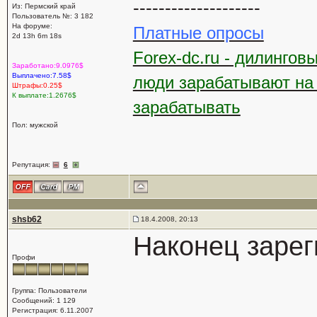
--------------------
Из: Пермский край
Пользователь №: 3 182
На форуме:
Платные опросы
2d 13h 6m 18s
Forex-dc.ru - дилингов
Заработано:9.0976$
Выплачено:7.58$
люди зарабатывают на
Штрафы:0.25$
К выплате:1.2676$
зарабатывать
Пол: мужской
Репутация:
6
shsb62
18.4.2008, 20:13
Наконец зарег
Профи
Группа: Пользователи
Сообщений: 1 129
Регистрация: 6.11.2007