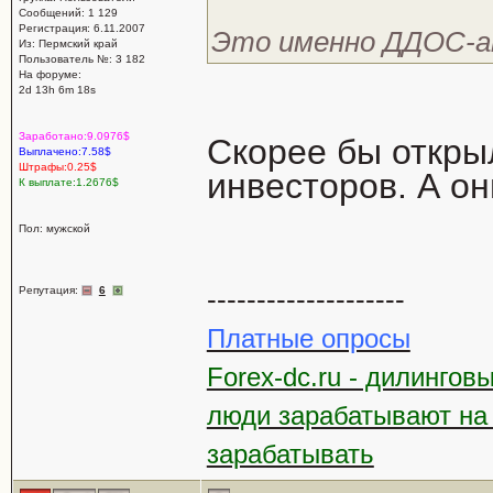
Сообщений: 1 129
Регистрация: 6.11.2007
Это именно ДДОС-ат
Из: Пермский край
Пользователь №: 3 182
На форуме:
2d 13h 6m 18s
Заработано:9.0976$
Скорее бы откры
Выплачено:7.58$
Штрафы:0.25$
инвесторов. А он
К выплате:1.2676$
Пол: мужской
--------------------
Репутация:
6
Платные опросы
Forex-dc.ru - дилингов
люди зарабатывают на
зарабатывать