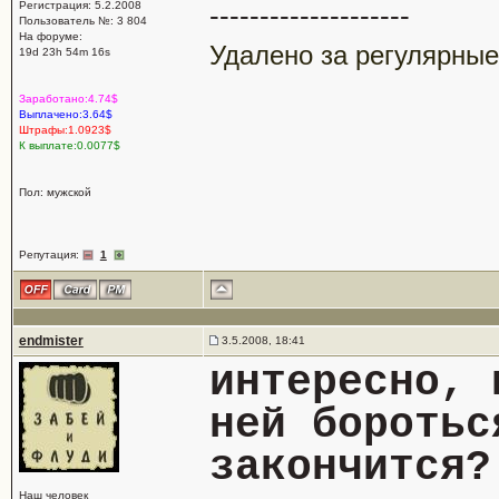
Регистрация: 5.2.2008
--------------------
Пользователь №: 3 804
На форуме:
Удалено за регулярные
19d 23h 54m 16s
Заработано:4.74$
Выплачено:3.64$
Штрафы:1.0923$
К выплате:0.0077$
Пол: мужской
Репутация:
1
endmister
3.5.2008, 18:41
интересно, 
ней боротьс
закончится?
Наш человек