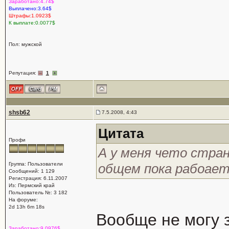
Заработано:4.74$
Выплачено:3.64$
Штрафы:1.0923$
К выплате:0.0077$
Пол: мужской
Репутация:
1
shsb62
7.5.2008, 4:43
Цитата
Профи
А у меня чето стран
Группа: Пользователи
общем пока рабоает
Сообщений: 1 129
Регистрация: 6.11.2007
Из: Пермский край
Пользователь №: 3 182
На форуме:
2d 13h 6m 18s
Вообще не могу з
Заработано:9.0976$