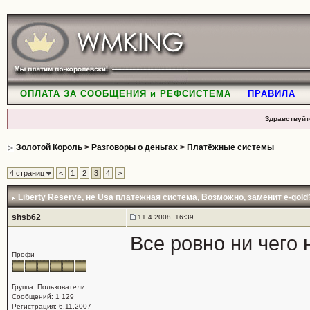
ОПЛАТА ЗА СООБЩЕНИЯ и РЕФСИСТЕМА
ПРАВИЛА
Здравствуйт
Золотой Король
>
Разговоры о деньгах
>
Платёжные системы
4 страниц
<
1
2
3
4
>
Liberty Reserve
, не Usa платежная система, Возможно, заменит e-gold
shsb62
11.4.2008, 16:39
Все ровно ни чего 
Профи
Группа: Пользователи
Сообщений: 1 129
Регистрация: 6.11.2007