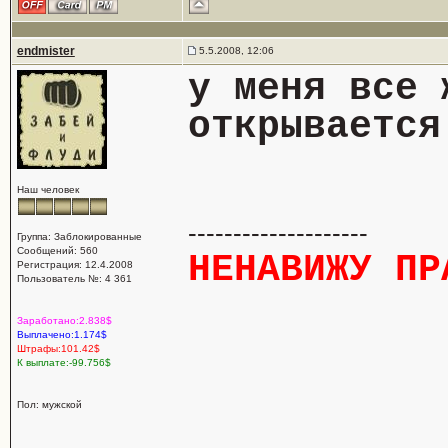
endmister
5.5.2008, 12:06
у меня все 
открывается
Наш человек
--------------------
Группа: Заблокированные
Сообщений: 560
НЕНАВИЖУ ПР
Регистрация: 12.4.2008
Пользователь №: 4 361
Заработано:2.838$
Выплачено:1.174$
Штрафы:101.42$
К выплате:-99.756$
Пол: мужской