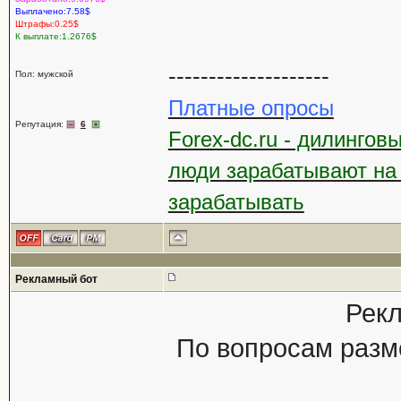
Выплачено:7.58$
Штрафы:0.25$
К выплате:1.2676$
--------------------
Пол: мужской
Платные опросы
Репутация:
6
Forex-dc.ru - дилингов
люди зарабатывают на
зарабатывать
Рекламный бот
Рекл
По вопросам разм