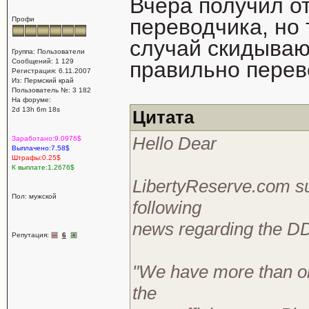
Вчера получил от
переводчика, но 
Профи
случай скидываю
Группа: Пользователи
Сообщений: 1 129
правильно перев
Регистрация: 6.11.2007
Из: Пермский край
Пользователь №: 3 182
На форуме:
2d 13h 6m 18s
Цитата
Hello Dear
Заработано:9.0976$
Выплачено:7.58$
Штрафы:0.25$
К выплате:1.2676$
LibertyReserve.com sup
Пол: мужской
following
news regarding the D
Репутация:
6
"We have more than one
the