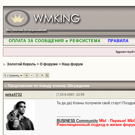
ОПЛАТА ЗА СООБЩЕНИЯ и РЕФСИСТЕМА
ПРАВИЛА
Здравствуйт
Золотой Король
>
О форуме
>
Наш форум
5 страниц
«
<
3
4
5
Предложение по поводу кланов
, Обсуждение
geka4732
15.8.2007, 12:55
Та да да) Кланы получили свой старт! Поздр
--------------------
BU$INE$$ Community
МЫ - Первые! МЫ 
Революционный подход в жизни форум