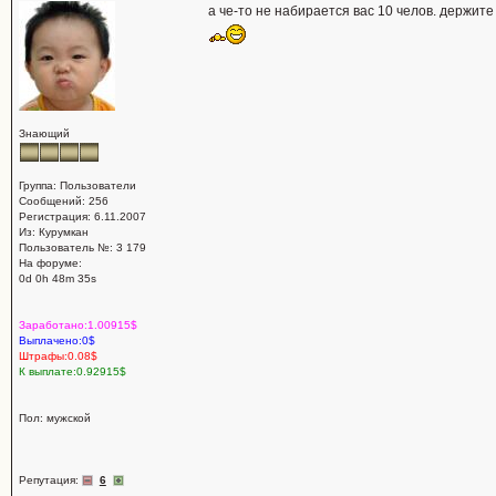
а че-то не набирается вас 10 челов. держите 
Знающий
Группа: Пользователи
Сообщений: 256
Регистрация: 6.11.2007
Из: Курумкан
Пользователь №: 3 179
На форуме:
0d 0h 48m 35s
Заработано:1.00915$
Выплачено:0$
Штрафы:0.08$
К выплате:0.92915$
Пол: мужской
Репутация:
6