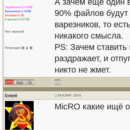
А зачем еще один 
Заработано:3.428$
90% файлов будут 
Выплачено:2.249$
Штрафы:0.3$
К выплате:0.879$
варезников, то ест
Пол: мужской
никакого смысла.
PS: Зачем ставить
Репутация:
2
раздражает, и отпу
никто не жмет.
Evgenii
16.8.2007, 23:01
MicRO какие ищё о