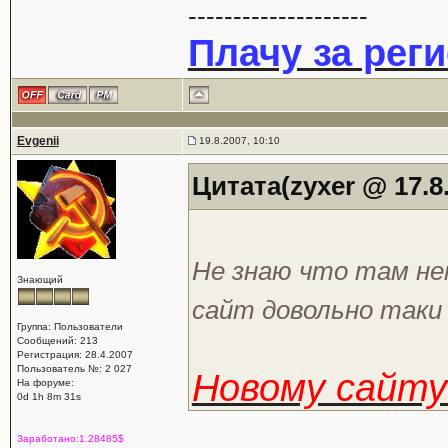
--------------------
Плачу за рег
Evgenii
19.8.2007, 10:10
Цитата(zyxer @ 17.8.
Не знаю что там нек
Знающий
сайт довольно таки
Группа: Пользователи
Сообщений: 213
Регистрация: 28.4.2007
Пользователь №: 2 027
Новому сайту
На форуме:
0d 1h 8m 31s
Заработано:1.28485$