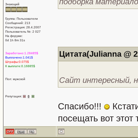
подборка материало
Знающий
Группа: Пользователи
Сообщений: 213
Регистрация: 28.4.2007
Пользователь №: 2 027
На форуме:
0d 1h 8m 31s
Цитата(Julianna @ 22
Заработано:1.28485$
Выплачено:1.041$
Штрафы:0.075$
К выплате:0.16885$
Сайт интересный, н
Пол: мужской
Репутация:
0
Спасибо!!!
Кстати
посещать вот этот