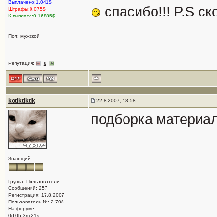
Выплачено:1.041$
спасибо!!! P.S с
Штрафы:0.075$
К выплате:0.16885$
Пол: мужской
Репутация:
0
kotiktiktik
22.8.2007, 18:58
подборка материал
Знающий
Группа: Пользователи
Сообщений: 257
Регистрация: 17.8.2007
Пользователь №: 2 708
На форуме:
0d 0h 3m 21s