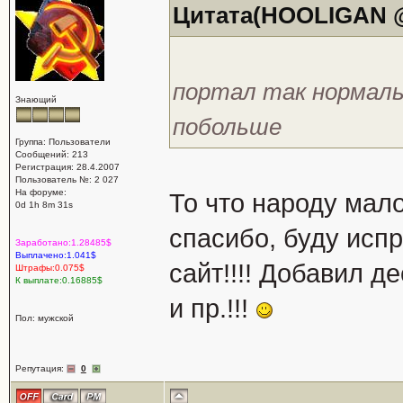
Цитата(HOOLIGAN @ 
портал так нормаль
Знающий
побольше
Группа: Пользователи
Сообщений: 213
Регистрация: 28.4.2007
Пользователь №: 2 027
На форуме:
То что народу мало
0d 1h 8m 31s
спасибо, буду испр
Заработано:1.28485$
Выплачено:1.041$
сайт!!!! Добавил д
Штрафы:0.075$
К выплате:0.16885$
и пр.!!!
Пол: мужской
Репутация:
0