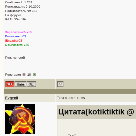
Сообщений: 1 201
Регистрация: 5.10.2006
Пользователь №: 382
На форуме:
0d 1h 55m 19s
Заработано:5.73$
Выплачено:0$
Штрафы:0$
К выплате:5.73$
Пол: женский
Репутация:
18
Evgenii
23.8.2007, 10:55
Цитата(kotiktiktik @