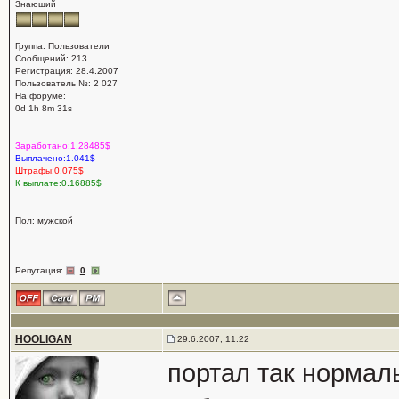
Знающий
Группа: Пользователи
Сообщений: 213
Регистрация: 28.4.2007
Пользователь №: 2 027
На форуме:
0d 1h 8m 31s
Заработано:1.28485$
Выплачено:1.041$
Штрафы:0.075$
К выплате:0.16885$
Пол: мужской
Репутация:
0
HOOLIGAN
29.6.2007, 11:22
портал так нормал