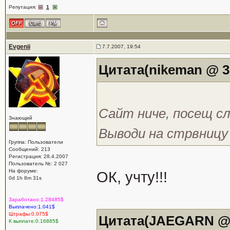
Репутация:
1
Evgenii
7.7.2007, 19:54
Цитата(nikeman @ 3.
Сайт ниче, посещ сл
Знающий
Выводи на стрвницу
Группа: Пользователи
Сообщений: 213
Регистрация: 28.4.2007
Пользователь №: 2 027
На форуме:
ОК, учту!!!
0d 1h 8m 31s
Заработано:1.28485$
Выплачено:1.041$
Штрафы:0.075$
Цитата(JAEGARN @ 3
К выплате:0.16885$