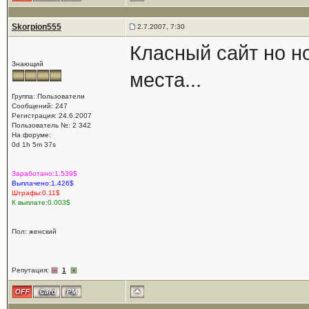
Skorpion555
2.7.2007, 7:30
Класный сайт но н
Знающий
места...
Группа: Пользователи
Сообщений: 247
Регистрация: 24.6.2007
Пользователь №: 2 342
На форуме:
0d 1h 5m 37s
Заработано:1.539$
Выплачено:1.426$
Штрафы:0.11$
К выплате:0.003$
Пол: женский
Репутация:
1