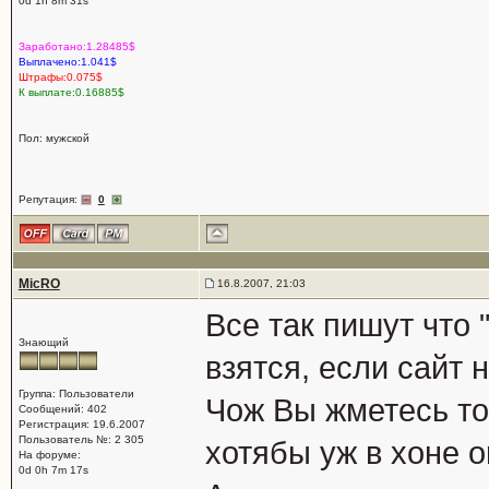
0d 1h 8m 31s
Заработано:1.28485$
Выплачено:1.041$
Штрафы:0.075$
К выплате:0.16885$
Пол: мужской
Репутация:
0
MicRO
16.8.2007, 21:03
Все так пишут что 
Знающий
взятся, если сайт 
Группа: Пользователи
Чож Вы жметесь то
Сообщений: 402
Регистрация: 19.6.2007
Пользователь №: 2 305
хотябы уж в хоне or
На форуме:
0d 0h 7m 17s