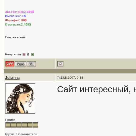
Заработано:3.389$
Выплачено:0$
Штрафы:0.89$
К выплате:2.499$
Пол: женский
Репутация:
0
Julianna
23.8.2007, 0:38
Сайт интересный, 
Профи
Группа: Пользователи