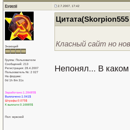
Evgenii
2.7.2007, 17:42
Цитата(Skorpion555 
Класный сайт но но
Знающий
Группа: Пользователи
Сообщений: 213
Непонял... В како
Регистрация: 28.4.2007
Пользователь №: 2 027
На форуме:
0d 1h 8m 31s
Заработано:1.28485$
Выплачено:1.041$
Штрафы:0.075$
К выплате:0.16885$
Пол: мужской