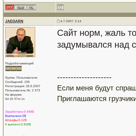
JAEGARN
4.7.2007, 0:14
Сайт норм, жаль т
задумывался над 
Подрабатывающий
--------------------
Группа: Пользователи
Сообщений: 156
Если меня будут спраши
Регистрация: 28.6.2007
Пользователь №: 2 373
На форуме:
Приглашаются грузчики
0d 2h 57m 1s
Заработано:0.948$
Выплачено:0$
Штрафы:0.12$
К выплате:0.828$