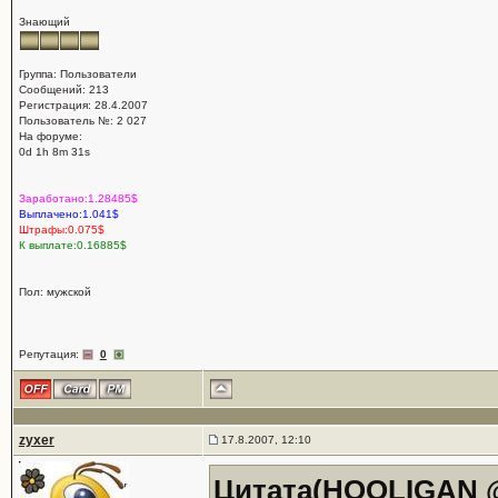
Знающий
Группа: Пользователи
Сообщений: 213
Регистрация: 28.4.2007
Пользователь №: 2 027
На форуме:
0d 1h 8m 31s
Заработано:1.28485$
Выплачено:1.041$
Штрафы:0.075$
К выплате:0.16885$
Пол: мужской
Репутация:
0
zyxer
17.8.2007, 12:10
Цитата(HOOLIGAN @ 