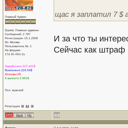
щас я заплатил 7 $ а
Главный Админ
Группа: Главные админы
Сообщений: 2 787
И за что ты интере
Регистрация: 15.1.2006
Из: Москва
Пользователь №: 1
Сейчас как штраф 
На форуме:
17d 3h 45m 2s
Заработано:227.421$
Выплачено:224.54$
Штрафы:0$
К выплате:2.881$
Пол: мужской
Репутация:
63