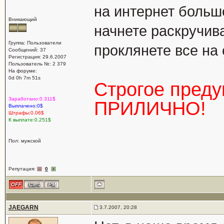
на интернет больше
Вникающий
начнете раскручива
Группа: Пользователи
проклянете все на 
Сообщений: 37
Регистрация: 29.6.2007
Пользователь №: 2 379
На форуме:
0d 0h 7m 51s
Строгое пред
Заработано:0.311$
ПРИЛИЧНО!
Выплачено:0$
Штрафы:0.06$
К выплате:0.251$
Пол: мужской
Репутация:
0
JAEGARN
3.7.2007, 20:28