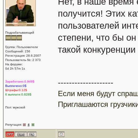
Нет, в наше время 
получится! Этих к
пользователей инте
Подрабатывающий
степени, что бы он
такой конкуренции
Группа: Пользователи
Сообщений: 156
Регистрация: 28.6.2007
Пользователь №: 2 373
На форуме:
0d 2h 57m 1s
--------------------
Заработано:0.948$
Выплачено:0$
Штрафы:0.12$
Если меня будут спраши
К выплате:0.828$
Приглашаются грузчики
Пол: мужской
Репутация:
4