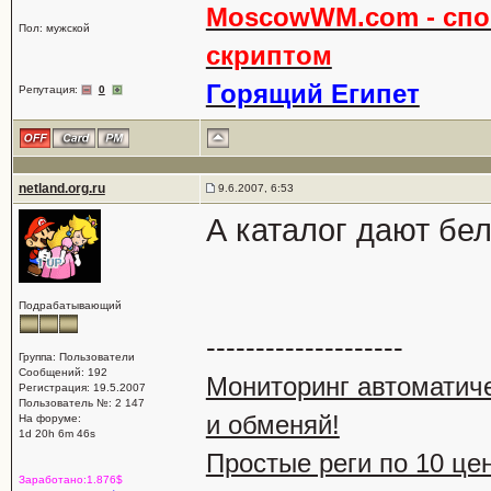
MoscowWM.com - спон
Пол: мужской
скриптом
Горящий Египет
Репутация:
0
netland.org.ru
9.6.2007, 6:53
А каталог дают бе
Подрабатывающий
--------------------
Группа: Пользователи
Сообщений: 192
Мониторинг автоматич
Регистрация: 19.5.2007
Пользователь №: 2 147
и обменяй!
На форуме:
1d 20h 6m 46s
Простые реги по 10 це
Заработано:1.876$