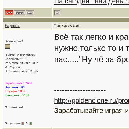
На сегодняшний день 
Надюша
28.7.2007, 1:16
Всё так легко и кра
Начинающий
нужно,только то и 
Группа: Пользователи
вас....."Ну чё за бр
Сообщений: 19
Регистрация: 28.6.2007
Из: Украина
Пользователь №: 2 365
Заработано:0.266$
Выплачено:0$
--------------------
Штрафы:0.05$
К выплате:0.216$
http://goldenclone.ru/p
Пол: женский
Зарабатывайте играя-и
Репутация:
0