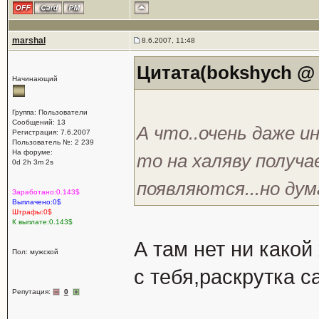
marshal
8.6.2007, 11:48
Цитата(bokshych @ 7
Начинающий
Группа: Пользователи
Сообщений: 13
А что..очень даже и
Регистрация: 7.6.2007
Пользователь №: 2 239
На форуме:
то на халяву получа
0d 2h 3m 2s
появляются...но ду
Заработано:0.143$
Выплачено:0$
Штрафы:0$
К выплате:0.143$
А там нет ни какой
Пол: мужской
с тебя,раскрутка с
Репутация:
0