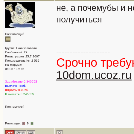
не, а почемубы и 
получиться
Начинающий
Группа: Пользователи
--------------------
Сообщений: 27
Регистрация: 25.7.2007
Срочно треб
Пользователь №: 2 535
На форуме:
0d 0h 13m 9s
10dom.ucoz.ru
Заработано:0.34055$
Выплачено:0$
Штрафы:0.095$
К выплате:0.24555$
Пол: мужской
Репутация:
0