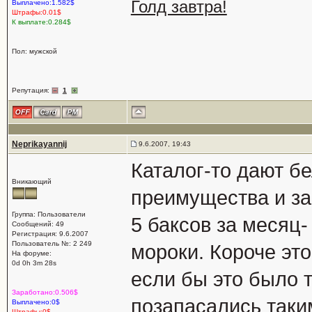
Голд завтра!
Выплачено:1.582$
Штрафы:0.01$
К выплате:0.284$
Пол: мужской
Репутация:
1
Neprikayannij
9.6.2007, 19:43
Каталог-то дают бе
Вникающий
преимущества и за
Группа: Пользователи
5 баксов за месяц-
Сообщений: 49
Регистрация: 9.6.2007
Пользователь №: 2 249
мороки. Короче эт
На форуме:
0d 0h 3m 28s
если бы это было т
Заработано:0.506$
позапасались таким
Выплачено:0$
Штрафы:0$