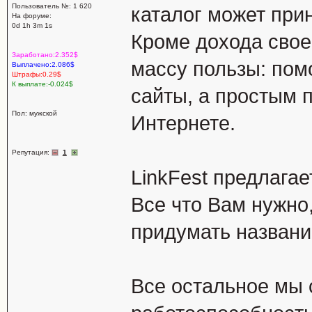
Пользователь №: 1 620
каталог может при
На форуме:
0d 1h 3m 1s
Кроме дохода свое
Заработано:2.352$
массу пользы: пом
Выплачено:2.086$
Штрафы:0.29$
К выплате:-0.024$
сайты, а простым 
Пол: мужской
Интернете.
Репутация:
1
LinkFest предлагае
Все что Вам нужно,
придумать названи
Все остальное мы 