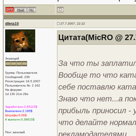
dileta10
27.7.2007, 22:22
Цитата(MicRO @ 27.7
Знающий
За что ты заплати
Вообще то что ката
Группа: Пользователи
Сообщений: 236
Регистрация: 24.5.2007
себе поставлю ката
Пользователь №: 2 162
На форуме:
1d 13h 21m 28s
Знаю что нет...а по
Заработано:2.65115$
прибыль приносил -
Выплачено:2.195$
Штрафы:0.06$
К выплате:0.39615$
что делайте нормал
рекламодателями.
Пол: женский