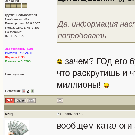
Знающий
Группа: Пользователи
Сообщений: 402
Да, информация на
Регистрация: 19.6.2007
Пользователь №: 2 305
На форуме:
попробовать
0d 0h 7m 17s
Заработано:3.428$
Выплачено:2.249$
Штрафы:0.3$
зачем? ГОд его б
К выплате:0.879$
что раскрутишь и ч
Пол: мужской
миллионы!
Репутация:
2
vbirj
9.8.2007, 23:16
вообщем каталоги 