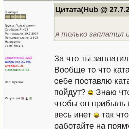
Цитата(Hub @ 27.7.2
Знающий
Группа: Пользователи
Сообщений: 402
я только заплатил и 
Регистрация: 19.6.2007
Пользователь №: 2 305
На форуме:
0d 0h 7m 17s
За что ты заплати
Заработано:3.428$
Выплачено:2.249$
Штрафы:0.3$
Вообще то что ката
К выплате:0.879$
себе поставлю кат
Пол: мужской
пойдут?
Знаю что
Репутация:
2
чтобы он прибыль 
весь инет
так чт
работайте на прям