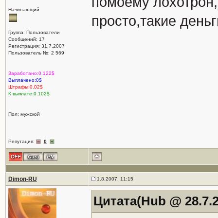
помоему лохотрон,
Начинающий
просто,такие деньг
Группа: Пользователи
Сообщений: 17
Регистрация: 31.7.2007
Пользователь №: 2 569
Заработано:0.122$
Выплачено:0$
Штрафы:0.02$
К выплате:0.102$
Пол: мужской
Репутация:
0
Dimon-RU
1.8.2007, 11:15
Цитата(Hub @ 28.7.2