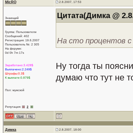
MicRO
2.8.2007, 17:53
Цитата(Димка @ 2.8.
Знающий
Группа: Пользователи
Сообщений: 402
На сто процентов с
Регистрация: 19.6.2007
Пользователь №: 2 305
На форуме:
0d 0h 7m 17s
Ну тогда ты поясни
Заработано:3.428$
Выплачено:2.249$
Штрафы:0.3$
думаю что тут не то
К выплате:0.879$
Пол: мужской
Репутация:
2
Димка
2.8.2007, 18:00