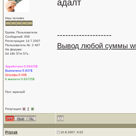
адалт
Наш человек
--------------------
Группа: Пользователи
Сообщений: 656
Регистрация: 14.7.2007
Вывод любой суммы wm
Пользователь №: 2 467
На форуме:
0d 18h 57m 57s
Заработано:6.56425$
Выплачено:5.837$
Штрафы:0.09$
К выплате:0.63725$
Пол: мужской
Репутация:
7
Prizrak
10.8.2007, 6:02