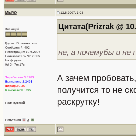
MicRO
12.8.2007, 1:03
Цитата(Prizrak @ 10.
Знающий
Группа: Пользователи
Сообщений: 402
не, а почемубы и не
Регистрация: 19.6.2007
Пользователь №: 2 305
На форуме:
0d 0h 7m 17s
А зачем пробовать,
Заработано:3.428$
Выплачено:2.249$
Штрафы:0.3$
получится то не ск
К выплате:0.879$
раскрутку!
Пол: мужской
Репутация:
2