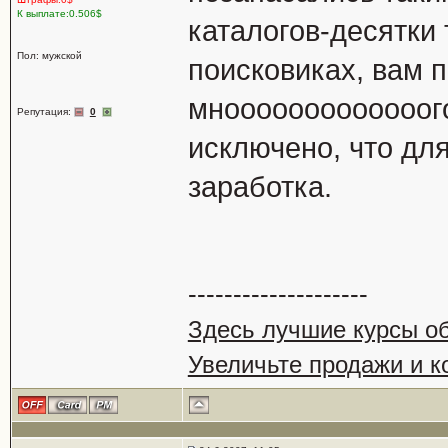
К выплате:0.506$
каталогов-десятки 
Пол: мужской
поисковиках, вам 
мнооооооооооооого
Репутация:
0
исключено, что дл
заработка.
--------------------
Здесь лучшие курсы о
Увеличьте продажи и к