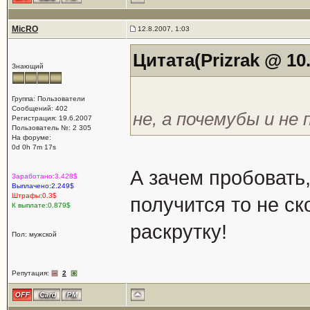
MicRO
12.8.2007, 1:03
Цитата(Prizrak @ 10.
Знающий
Группа: Пользователи
Сообщений: 402
не, а почемубы и не
Регистрация: 19.6.2007
Пользователь №: 2 305
На форуме:
0d 0h 7m 17s
А зачем пробовать,
Заработано:3.428$
Выплачено:2.249$
Штрафы:0.3$
получится то не ск
К выплате:0.879$
раскрутку!
Пол: мужской
Репутация:
2