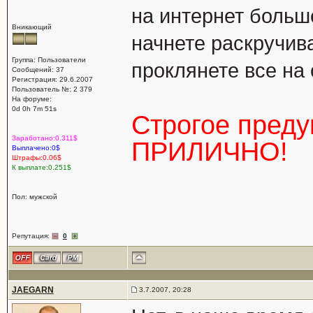
на интернет больше
Вникающий
начнете раскручива
Группа: Пользователи
проклянете все на 
Сообщений: 37
Регистрация: 29.6.2007
Пользователь №: 2 379
На форуме:
0d 0h 7m 51s
Строгое пред
Заработано:0.311$
ПРИЛИЧНО!
Выплачено:0$
Штрафы:0.06$
К выплате:0.251$
Пол: мужской
Репутация:
0
JAEGARN
3.7.2007, 20:28