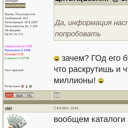
Знающий
Группа: Пользователи
Сообщений: 402
Да, информация на
Регистрация: 19.6.2007
Пользователь №: 2 305
На форуме:
попробовать
0d 0h 7m 17s
Заработано:3.428$
Выплачено:2.249$
Штрафы:0.3$
зачем? ГОд его б
К выплате:0.879$
что раскрутишь и ч
Пол: мужской
миллионы!
Репутация:
2
vbirj
9.8.2007, 23:16
вообщем каталоги 