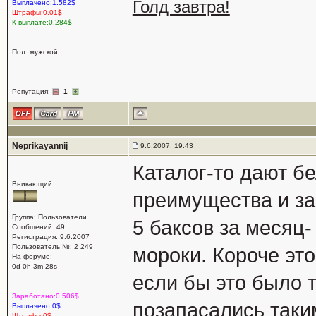
Голд завтра!
Выплачено:1.582$
Штрафы:0.01$
К выплате:0.284$
Пол: мужской
Репутация:
1
Neprikayannij
9.6.2007, 19:43
Каталог-то дают бе
Вникающий
преимущества и за
Группа: Пользователи
5 баксов за месяц-
Сообщений: 49
Регистрация: 9.6.2007
Пользователь №: 2 249
мороки. Короче эт
На форуме:
0d 0h 3m 28s
если бы это было т
Заработано:0.506$
позапасались таким
Выплачено:0$
Штрафы:0$