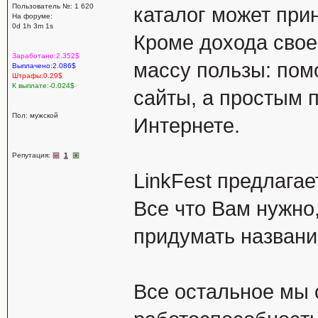
Пользователь №: 1 620
каталог может при
На форуме:
0d 1h 3m 1s
Кроме дохода свое
Заработано:2.352$
массу пользы: пом
Выплачено:2.086$
Штрафы:0.29$
К выплате:-0.024$
сайты, а простым 
Пол: мужской
Интернете.
Репутация:
1
LinkFest предлагае
Все что Вам нужно,
придумать названи
Все остальное мы 