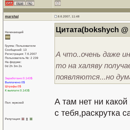
marshal
8.6.2007, 11:48
Цитата(bokshych @ 7
Начинающий
Группа: Пользователи
Сообщений: 13
А что..очень даже и
Регистрация: 7.6.2007
Пользователь №: 2 239
На форуме:
то на халяву получа
0d 2h 3m 2s
появляются...но ду
Заработано:0.143$
Выплачено:0$
Штрафы:0$
К выплате:0.143$
А там нет ни какой
Пол: мужской
с тебя,раскрутка с
Репутация:
0