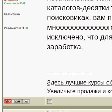
К выплате:0.506$
каталогов-десятки 
Пол: мужской
поисковиках, вам 
мнооооооооооооого
Репутация:
0
исключено, что дл
заработка.
--------------------
Здесь лучшие курсы о
Увеличьте продажи и к