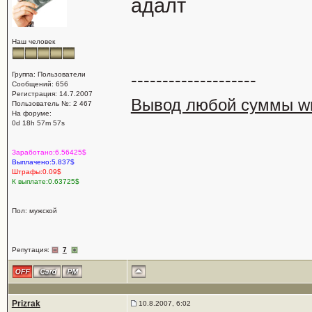
адалт
Наш человек
--------------------
Группа: Пользователи
Сообщений: 656
Регистрация: 14.7.2007
Вывод любой суммы wm
Пользователь №: 2 467
На форуме:
0d 18h 57m 57s
Заработано:6.56425$
Выплачено:5.837$
Штрафы:0.09$
К выплате:0.63725$
Пол: мужской
Репутация:
7
Prizrak
10.8.2007, 6:02