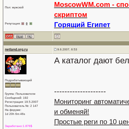
MoscowWM.com - спон
Пол: мужской
скриптом
Горящий Египет
Репутация:
0
netland.org.ru
9.6.2007, 6:53
А каталог дают бе
Подрабатывающий
--------------------
Группа: Пользователи
Сообщений: 192
Мониторинг автоматич
Регистрация: 19.5.2007
Пользователь №: 2 147
и обменяй!
На форуме:
1d 20h 6m 46s
Простые реги по 10 це
Заработано:1.876$