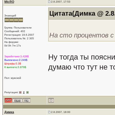
MicRO
2.8.2007, 17:53
Цитата(Димка @ 2.8.
Знающий
Группа: Пользователи
Сообщений: 402
На сто процентов с
Регистрация: 19.6.2007
Пользователь №: 2 305
На форуме:
0d 0h 7m 17s
Ну тогда ты поясни
Заработано:3.428$
Выплачено:2.249$
Штрафы:0.3$
думаю что тут не то
К выплате:0.879$
Пол: мужской
Репутация:
2
Димка
2.8.2007, 18:00