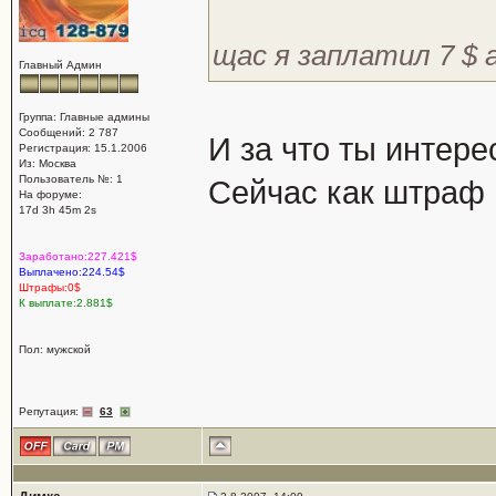
щас я заплатил 7 $ а
Главный Админ
Группа: Главные админы
Сообщений: 2 787
И за что ты интере
Регистрация: 15.1.2006
Из: Москва
Пользователь №: 1
Сейчас как штраф 
На форуме:
17d 3h 45m 2s
Заработано:227.421$
Выплачено:224.54$
Штрафы:0$
К выплате:2.881$
Пол: мужской
Репутация:
63