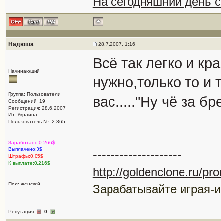
На сегодняшний день 
Надюша
28.7.2007, 1:16
Всё так легко и кра
Начинающий
нужно,только то и 
Группа: Пользователи
вас....."Ну чё за бр
Сообщений: 19
Регистрация: 28.6.2007
Из: Украина
Пользователь №: 2 365
Заработано:0.266$
Выплачено:0$
--------------------
Штрафы:0.05$
К выплате:0.216$
http://goldenclone.ru/p
Пол: женский
Зарабатывайте играя-и
Репутация:
0