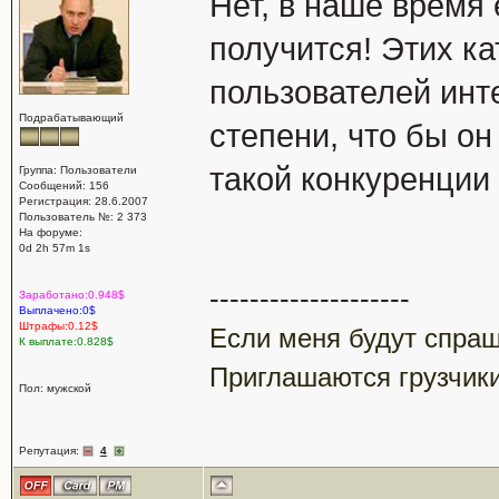
Нет, в наше время 
получится! Этих к
пользователей инте
Подрабатывающий
степени, что бы он
такой конкуренции
Группа: Пользователи
Сообщений: 156
Регистрация: 28.6.2007
Пользователь №: 2 373
На форуме:
0d 2h 57m 1s
--------------------
Заработано:0.948$
Выплачено:0$
Штрафы:0.12$
Если меня будут спраши
К выплате:0.828$
Приглашаются грузчики
Пол: мужской
Репутация:
4