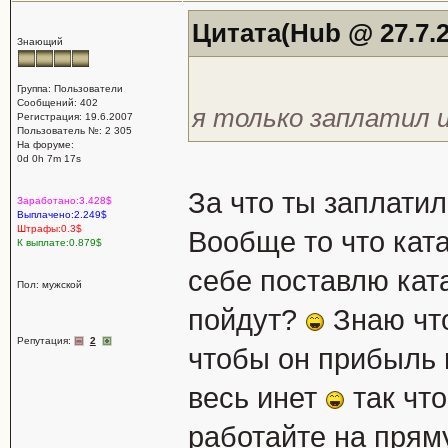
Цитата(Hub @ 27.7.2
Знающий
Группа: Пользователи
Сообщений: 402
я только заплатил и 
Регистрация: 19.6.2007
Пользователь №: 2 305
На форуме:
0d 0h 7m 17s
За что ты заплати
Заработано:3.428$
Выплачено:2.249$
Штрафы:0.3$
Вообще то что ката
К выплате:0.879$
себе поставлю кат
Пол: мужской
пойдут?
Знаю что
Репутация:
2
чтобы он прибыль 
весь инет
так чт
работайте на прям