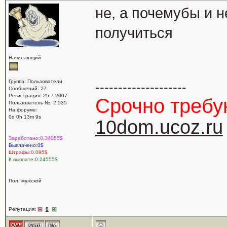
не, а почемубы и 
получиться
Начинающий
Группа: Пользователи
--------------------
Сообщений: 27
Регистрация: 25.7.2007
Срочно треб
Пользователь №: 2 535
На форуме:
0d 0h 13m 9s
10dom.ucoz.ru
Заработано:0.34055$
Выплачено:0$
Штрафы:0.095$
К выплате:0.24555$
Пол: мужской
Репутация:
0