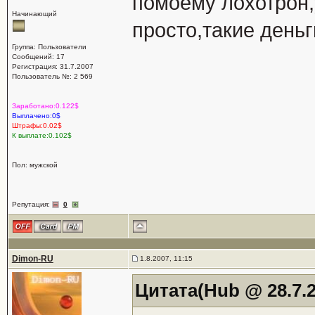
помоему лохотрон,
Начинающий
просто,такие деньг
Группа: Пользователи
Сообщений: 17
Регистрация: 31.7.2007
Пользователь №: 2 569
Заработано:0.122$
Выплачено:0$
Штрафы:0.02$
К выплате:0.102$
Пол: мужской
Репутация:
0
Dimon-RU
1.8.2007, 11:15
Цитата(Hub @ 28.7.2