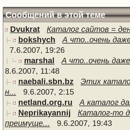
Сообщений в этой теме
Dvukrat
Каталог сайтов = де
bokshych
А что..очень даж
7.6.2007, 19:26
marshal
А что..очень даж
8.6.2007, 11:48
naebali.sbn.bz
Этих катало
н...
9.6.2007, 2:15
netland.org.ru
А каталог да
Neprikayannij
Каталог-то д
преимуще...
9.6.2007, 19:43