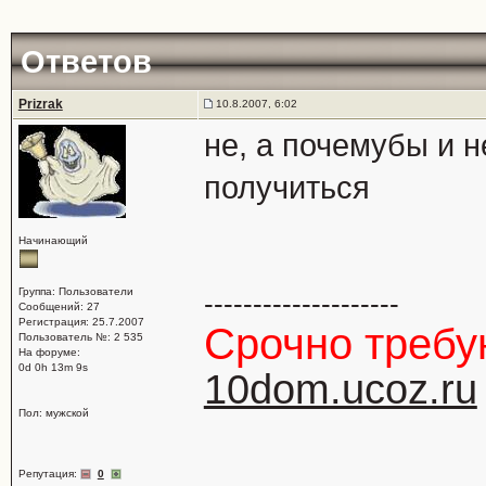
Ответов
Prizrak
10.8.2007, 6:02
не, а почемубы и 
получиться
Начинающий
Группа: Пользователи
--------------------
Сообщений: 27
Регистрация: 25.7.2007
Срочно треб
Пользователь №: 2 535
На форуме:
0d 0h 13m 9s
10dom.ucoz.ru
Пол: мужской
Репутация:
0