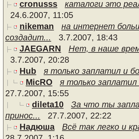
cronusss
каталоги это реа
24.6.2007, 11:05
nikeman
на интернет боль
создадит...
3.7.2007, 18:43
JAEGARN
Нет, в наше врем
3.7.2007, 20:28
Hub
я только заплатил и бо
MicRO
я только заплатил и
27.7.2007, 15:55
dileta10
За что ты запл
принос...
27.7.2007, 22:22
Надюша
Всё так легко и кра
28.7.2007, 1:16