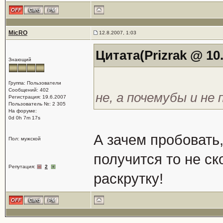
MicRO
12.8.2007, 1:03
Цитата(Prizrak @ 10.
Знающий
Группа: Пользователи
Сообщений: 402
не, а почемубы и не
Регистрация: 19.6.2007
Пользователь №: 2 305
На форуме:
0d 0h 7m 17s
А зачем пробовать,
Пол: мужской
получится то не ск
Репутация:
2
раскрутку!