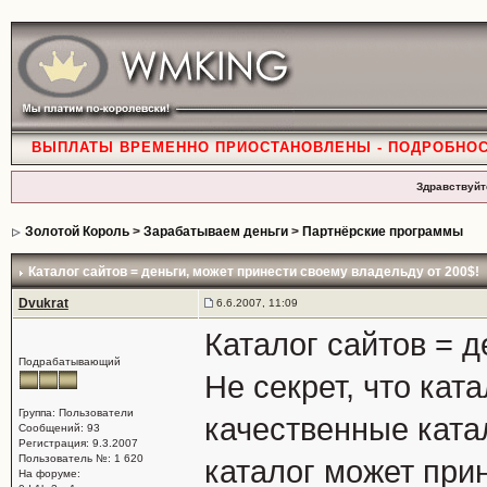
ВЫПЛАТЫ ВРЕМЕННО ПРИОСТАНОВЛЕНЫ - ПОДРОБНО
Здравствуйт
Золотой Король
>
Зарабатываем деньги
>
Партнёрские программы
Каталог сайтов = деньги
, может принести своему владельду от 200$!
Dvukrat
6.6.2007, 11:09
Каталог сайтов = д
Подрабатывающий
Не секрет, что кат
Группа: Пользователи
качественные ката
Сообщений: 93
Регистрация: 9.3.2007
Пользователь №: 1 620
каталог может при
На форуме: