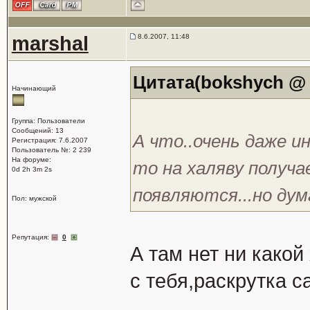
marshal
8.6.2007, 11:48
Цитата(bokshych @ 7
Начинающий
Группа: Пользователи
Сообщений: 13
А что..очень даже и
Регистрация: 7.6.2007
Пользователь №: 2 239
На форуме:
то на халяву получа
0d 2h 3m 2s
появляются...но ду
Пол: мужской
Репутация:
0
А там нет ни какой
с тебя,раскрутка с