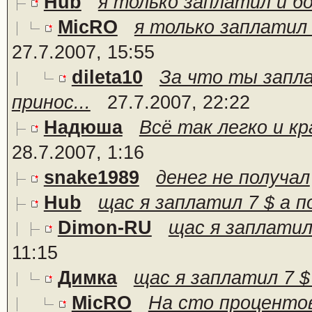
Hub
я только заплатил и бо
MicRO
я только заплатил и
27.7.2007, 15:55
dileta10
За что ты запл
принос...
27.7.2007, 22:22
Надюша
Всё так легко и кра
28.7.2007, 1:16
snake1989
денег не получал
Hub
щас я заплатил 7 $ а по
Dimon-RU
щас я заплатил 
11:15
Димка
щас я заплатил 7 $ 
MicRO
На сто процентов 