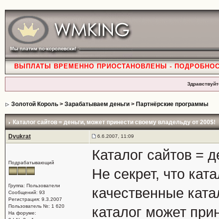
ВЫПЛАТЫ ВРЕМЕННО ПРИОСТАНОВЛЕНЫ - ПОДРОБНО
Здравствуйт
Золотой Король
>
Зарабатываем деньги
>
Партнёрские программы
Каталог сайтов = деньги
, может принести своему владельду от 200$!
Dvukrat
6.6.2007, 11:09
Каталог сайтов = д
Подрабатывающий
Не секрет, что кат
Группа: Пользователи
качественные ката
Сообщений: 93
Регистрация: 9.3.2007
Пользователь №: 1 620
каталог может при
На форуме: