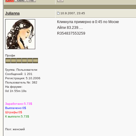
Julianna
10.9.2007, 23:45
Кликнула примерно в 0:45 по Моске
Айпи 83.239.....
R354837553259
Профи
Группа: Пользователи
Сообщений: 1 201
Регистрация: 5.10.2006
Пользователь №: 382
На форуме:
0d 1h 55m 19s
Заработано:5.73$
Выплачено:0$
Штрафы:0$
К выплате:5.73$
Пол: женский