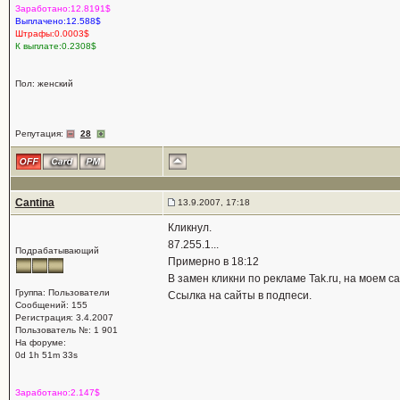
Заработано:12.8191$
Выплачено:12.588$
Штрафы:0.0003$
К выплате:0.2308$
Пол: женский
Репутация:
28
Cantina
13.9.2007, 17:18
Кликнул.
87.255.1...
Подрабатывающий
Примерно в 18:12
В замен кликни по рекламе Tak.ru, на моем са
Группа: Пользователи
Ссылка на сайты в подпеси.
Сообщений: 155
Регистрация: 3.4.2007
Пользователь №: 1 901
На форуме:
0d 1h 51m 33s
Заработано:2.147$