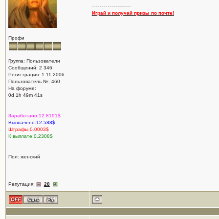
--------------------
Играй и получай призы по почте!
Профи
Группа: Пользователи
Сообщений: 2 346
Регистрация: 1.11.2006
Пользователь №: 460
На форуме:
0d 1h 49m 41s
Заработано:12.8191$
Выплачено:12.588$
Штрафы:0.0003$
К выплате:0.2308$
Пол: женский
Репутация:
28