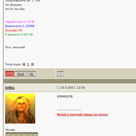
Пользователь №: 1 749
На форуме:
0d 3h 0m 46s
Заработано:1.717$
Выплачено:1.1599$
Штрафы:0$
К выплате:0.5571$
Пол: женский
Репутация:
1
lotika
19.9.2007, 13:08
кликнула
--------------------
Играй и получай призы по почте!
Профи