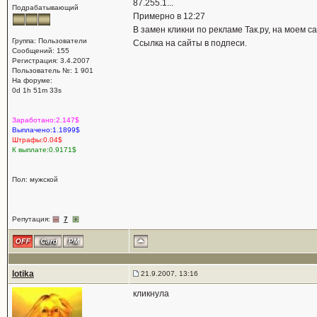
87.255.1...
Подрабатывающий
Примерно в 12:27
В замен кликни по рекламе Так.ру, на моем са
Группа: Пользователи
Ссылка на сайты в подпеси.
Сообщений: 155
Регистрация: 3.4.2007
Пользователь №: 1 901
На форуме:
0d 1h 51m 33s
Заработано:2.147$
Выплачено:1.1899$
Штрафы:0.04$
К выплате:0.9171$
Пол: мужской
Репутация:
7
lotika
21.9.2007, 13:16
кликнула