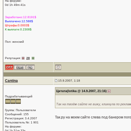
На форуме:
0d 1h 49m 41s
Заработано:12.8191$
Выплачено:12.588$
Штрафы:0.0003$
К выплате:0.2308$
Пол: женский
Репутация:
28
Cantina
15.9.2007, 1:18
Цитата(lotika @ 14.9.2007, 21:16)
Подрабатывающий
Так на твоём сайте не вижу, кликнула по рекла
Группа: Пользователи
Сообщений: 155
Так.ру на моем сайте слева под банером пог
Регистрация: 3.4.2007
Пользователь №: 1 901
На форуме:
0d 1h 51m 33s