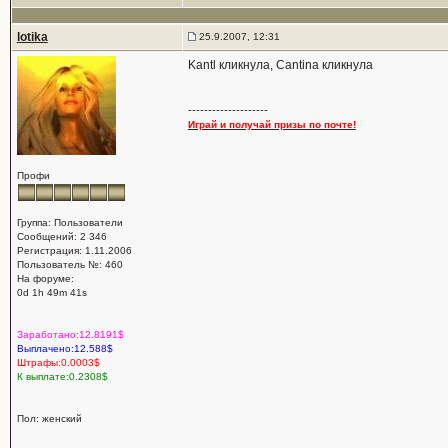
lotika
25.9.2007, 12:31
Kantl кликнула, Cantina кликнула
--------------------
Играй и получай призы по почте!
Профи
Группа: Пользователи
Сообщений: 2 346
Регистрация: 1.11.2006
Пользователь №: 460
На форуме:
0d 1h 49m 41s
Заработано:12.8191$
Выплачено:12.588$
Штрафы:0.0003$
К выплате:0.2308$
Пол: женский