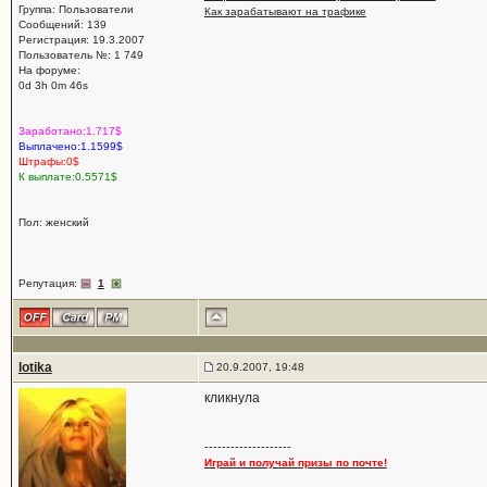
Группа: Пользователи
Как зарабатывают на трафике
Сообщений: 139
Регистрация: 19.3.2007
Пользователь №: 1 749
На форуме:
0d 3h 0m 46s
Заработано:1.717$
Выплачено:1.1599$
Штрафы:0$
К выплате:0.5571$
Пол: женский
Репутация:
1
lotika
20.9.2007, 19:48
кликнула
--------------------
Играй и получай призы по почте!