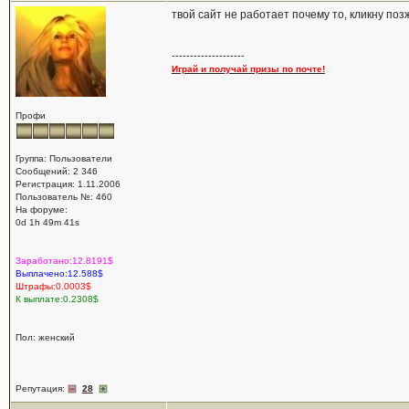
твой сайт не работает почему то, кликну поз
--------------------
Играй и получай призы по почте!
Профи
Группа: Пользователи
Сообщений: 2 346
Регистрация: 1.11.2006
Пользователь №: 460
На форуме:
0d 1h 49m 41s
Заработано:12.8191$
Выплачено:12.588$
Штрафы:0.0003$
К выплате:0.2308$
Пол: женский
Репутация:
28