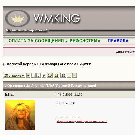
ОПЛАТА ЗА СООБЩЕНИЯ и РЕФСИСТЕМА
ПРАВИЛА
Здравствуйт
Золотой Король
>
Разговоры обо всём
>
Архив
20 страниц
«
<
8
9
10
11
12
>
»
20 копеек За 2 клика ПЛАЧУ!
, или 2 Взаимоклика!
lotika
6.9.2007, 12:00
Оплачено!
--------------------
Играй и получай призы по почте!