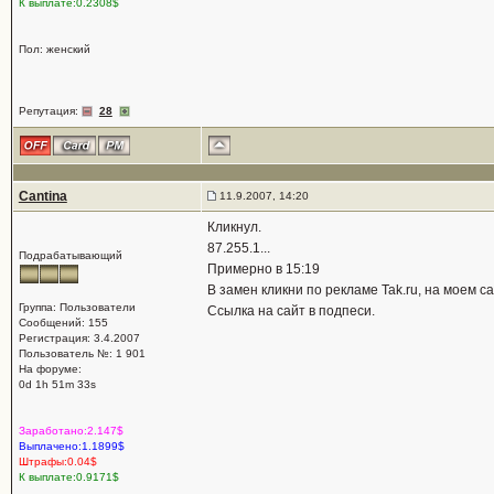
К выплате:0.2308$
Пол: женский
Репутация:
28
Cantina
11.9.2007, 14:20
Кликнул.
87.255.1...
Подрабатывающий
Примерно в 15:19
В замен кликни по рекламе Tak.ru, на моем са
Группа: Пользователи
Ссылка на сайт в подпеси.
Сообщений: 155
Регистрация: 3.4.2007
Пользователь №: 1 901
На форуме:
0d 1h 51m 33s
Заработано:2.147$
Выплачено:1.1899$
Штрафы:0.04$
К выплате:0.9171$