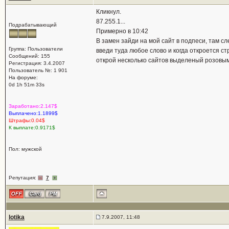
Кликнул.
87.255.1...
Подрабатывающий
Примерно в 10:42
В замен зайди на мой сайт в подпеси, там с
Группа: Пользователи
введи туда любое слово и когда откроется ст
Сообщений: 155
открой несколько сайтов выделеный розовым
Регистрация: 3.4.2007
Пользователь №: 1 901
На форуме:
0d 1h 51m 33s
Заработано:2.147$
Выплачено:1.1899$
Штрафы:0.04$
К выплате:0.9171$
Пол: мужской
Репутация:
7
lotika
7.9.2007, 11:48