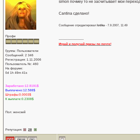
simon почмеу то не засчитывает мои переход
Cantina сделано!
Сообщение отредактировал
lotika
- 7.9.2007, 11:49
Профи
--------------------
Играй и получай призы по почте!
Группа: Пользователи
Сообщений: 2 346
Регистрация: 1.11.2006
Пользователь №: 460
На форуме:
0d 1h 49m 41s
Заработано:12.8191$
Выплачено:12.588$
Штрафы:0.0003$
К выплате:0.2308$
Пол: женский
Репутация:
28