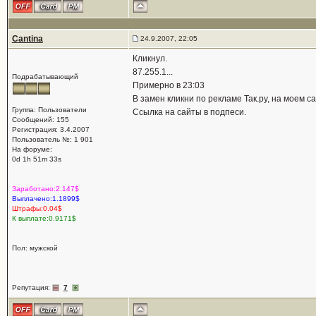
Cantina
24.9.2007, 22:05
Кликнул.
87.255.1...
Подрабатывающий
Примерно в 23:03
В замен кликни по рекламе Так.ру, на моем са
Группа: Пользователи
Ссылка на сайты в подпеси.
Сообщений: 155
Регистрация: 3.4.2007
Пользователь №: 1 901
На форуме:
0d 1h 51m 33s
Заработано:2.147$
Выплачено:1.1899$
Штрафы:0.04$
К выплате:0.9171$
Пол: мужской
Репутация:
7