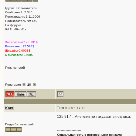
Группа: Пользователи
Сообщений: 2 346
Регистрация: 1.11.2006
Пользователь №: 460
На форуме:
0d 1h 49m 41s
Заработано:12.8191$
Выплачено:12.588$
Штрафы:0.0003$
К выплате:0.2308$
Пол: женский
Репутация:
28
Kantl
20.9.2007, 17:11
125.91.4...Мне клик по таку,сайт в подписи.
Подрабатывающий
--------------------
Социальная сеть с интересными призами