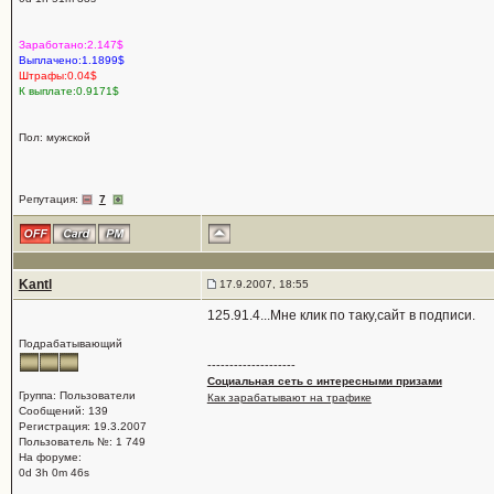
Заработано:2.147$
Выплачено:1.1899$
Штрафы:0.04$
К выплате:0.9171$
Пол: мужской
Репутация:
7
Kantl
17.9.2007, 18:55
125.91.4...Мне клик по таку,сайт в подписи.
Подрабатывающий
--------------------
Социальная сеть с интересными призами
Группа: Пользователи
Как зарабатывают на трафике
Сообщений: 139
Регистрация: 19.3.2007
Пользователь №: 1 749
На форуме:
0d 3h 0m 46s