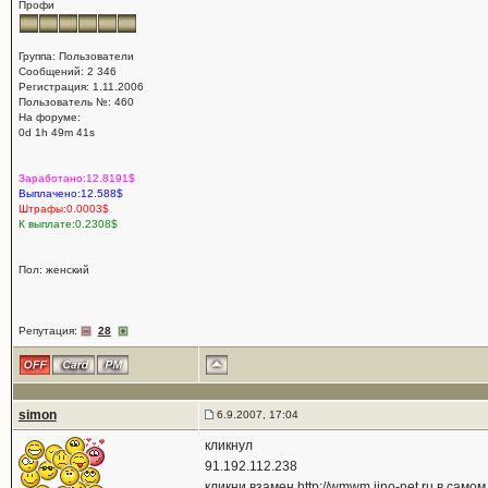
Профи
Группа: Пользователи
Сообщений: 2 346
Регистрация: 1.11.2006
Пользователь №: 460
На форуме:
0d 1h 49m 41s
Заработано:12.8191$
Выплачено:12.588$
Штрафы:0.0003$
К выплате:0.2308$
Пол: женский
Репутация:
28
simon
6.9.2007, 17:04
кликнул
91.192.112.238
кликни взамен
http://wmwm.jino-net.ru
в самом