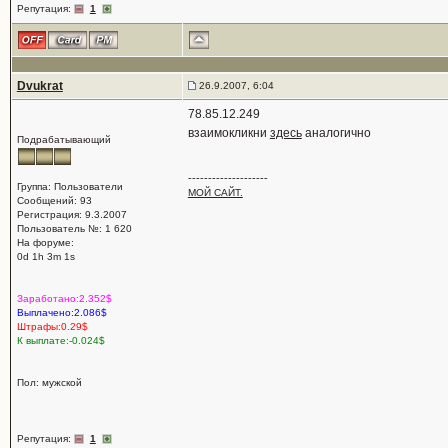
Репутация:
1
Dvukrat
26.9.2007, 6:04
78.85.12.249
взаимокликни
здесь
аналогично
Подрабатывающий
--------------------
Группа: Пользователи
МОЙ САЙТ.
Сообщений: 93
Регистрация: 9.3.2007
Пользователь №: 1 620
На форуме:
0d 1h 3m 1s
Заработано:2.352$
Выплачено:2.086$
Штрафы:0.29$
К выплате:-0.024$
Пол: мужской
Репутация:
1