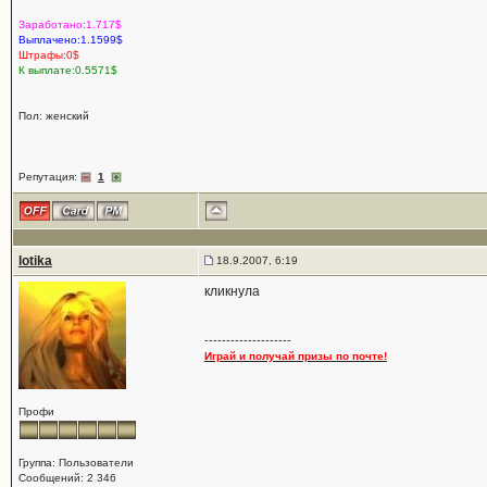
Заработано:1.717$
Выплачено:1.1599$
Штрафы:0$
К выплате:0.5571$
Пол: женский
Репутация:
1
lotika
18.9.2007, 6:19
кликнула
--------------------
Играй и получай призы по почте!
Профи
Группа: Пользователи
Сообщений: 2 346