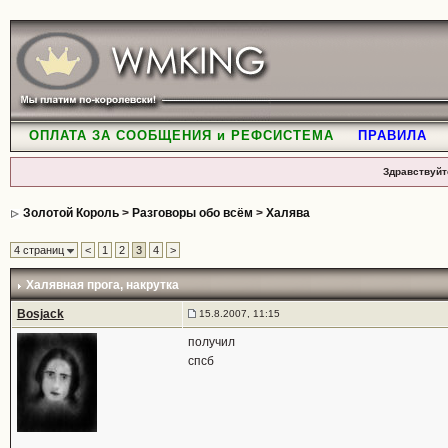
ОПЛАТА ЗА СООБЩЕНИЯ и РЕФСИСТЕМА
ПРАВИЛА
Здравствуйт
Золотой Король
>
Разговоры обо всём
>
Халява
4 страниц
<
1
2
3
4
>
Халявная прога
, накрутка
Bosjack
15.8.2007, 11:15
получил
спсб