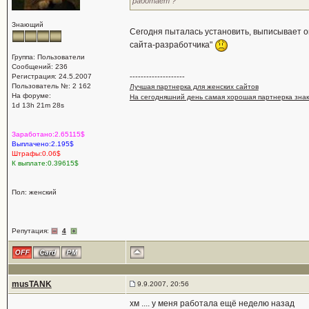
работает ?
Знающий
Сегодня пыталась установить, выписывает оши
сайта-разработчика"
Группа: Пользователи
Сообщений: 236
Регистрация: 24.5.2007
--------------------
Пользователь №: 2 162
Лучшая партнерка для женских сайтов
На форуме:
На сегодняшний день самая хорошая партнерка зна
1d 13h 21m 28s
Заработано:2.65115$
Выплачено:2.195$
Штрафы:0.06$
К выплате:0.39615$
Пол: женский
Репутация:
4
musTANK
9.9.2007, 20:56
хм .... у меня работала ещё неделю назад