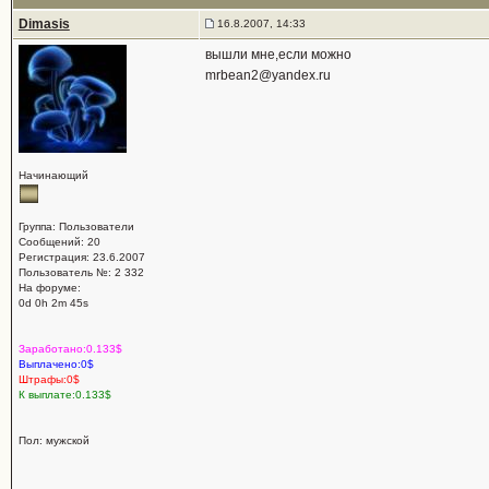
Dimasis
16.8.2007, 14:33
вышли мне,если можно
mrbean2@yandex.ru
Начинающий
Группа: Пользователи
Сообщений: 20
Регистрация: 23.6.2007
Пользователь №: 2 332
На форуме:
0d 0h 2m 45s
Заработано:0.133$
Выплачено:0$
Штрафы:0$
К выплате:0.133$
Пол: мужской