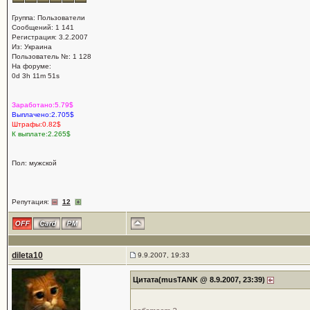
Группа: Пользователи
Сообщений: 1 141
Регистрация: 3.2.2007
Из: Украина
Пользователь №: 1 128
На форуме:
0d 3h 11m 51s
Заработано:5.79$
Выплачено:2.705$
Штрафы:0.82$
К выплате:2.265$
Пол: мужской
Репутация:
12
dileta10
9.9.2007, 19:33
Цитата(musTANK @ 8.9.2007, 23:39)