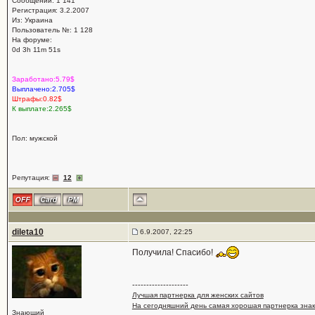
Сообщений: 1 141
Регистрация: 3.2.2007
Из: Украина
Пользователь №: 1 128
На форуме:
0d 3h 11m 51s
Заработано:5.79$
Выплачено:2.705$
Штрафы:0.82$
К выплате:2.265$
Пол: мужской
Репутация:
12
dileta10
6.9.2007, 22:25
Получила! Спасибо!
--------------------
Лучшая партнерка для женских сайтов
На сегодняшний день самая хорошая партнерка зна
Знающий