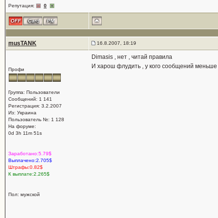
Репутация:
0
musTANK
16.8.2007, 18:19
Dimasis , нет , читай правила
И харош флудить , у кого сообщений меньше 
Профи
Группа: Пользователи
Сообщений: 1 141
Регистрация: 3.2.2007
Из: Украина
Пользователь №: 1 128
На форуме:
0d 3h 11m 51s
Заработано:5.79$
Выплачено:2.705$
Штрафы:0.82$
К выплате:2.265$
Пол: мужской