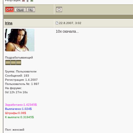
Репутация:
0
Irina
22.8.2007, 3:02
10x скачала...
Подрабатывающий
Группа: Пользователи
Сообщений: 193
Регистрация: 1.4.2007
Пользователь №: 1 897
На форуме:
0d 12h 27m 16s
Заработано:1.42345$
Выплачено:1.024$
Штрафы:0.08$
К выплате:0.31945$
Пол: женский