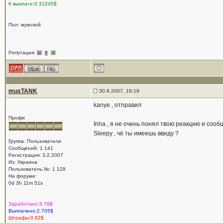
К выплате:0.31245$
Пол: мужской
Репутация:
0
musTANK
30.8.2007, 19:19
kanye , отправил
Профи
Irina , я не очень понял твою реакцию и соо
Sleepy , чё ты имеешь ввиду ?
Группа: Пользователи
Сообщений: 1 141
Регистрация: 3.2.2007
Из: Украина
Пользователь №: 1 128
На форуме:
0d 3h 11m 51s
Заработано:5.79$
Выплачено:2.705$
Штрафы:0.82$