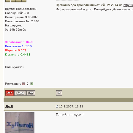
--------------------
Прямая видео трансляция матчей ЧМ-2014 на
http://
Группа: Пользователи
Информационный портал Петербурга
,
Натяжные пот
Сообщений: 288
Регистрация: 9.8.2007
Пользователь №: 2 640
На форуме:
0d 14h 25m 9s
Заработано:2.049$
Выплачено:1.551$
Штрафы:0.05$
К выплате:0.448$
Пол: мужской
Репутация:
0
JIoJI
15.8.2007, 13:23
Пасибо получил!