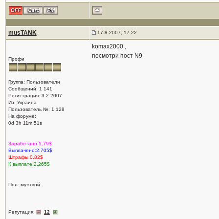
musTANK
17.8.2007, 17:22
komax2000 ,
посмотри пост N9
Профи
Группа: Пользователи
Сообщений: 1 141
Регистрация: 3.2.2007
Из: Украина
Пользователь №: 1 128
На форуме:
0d 3h 11m 51s
Заработано:5.79$
Выплачено:2.705$
Штрафы:0.82$
К выплате:2.265$
Пол: мужской
Репутация:
12