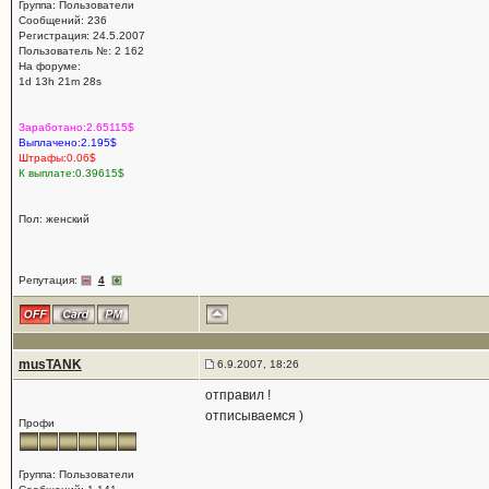
Группа: Пользователи
Сообщений: 236
Регистрация: 24.5.2007
Пользователь №: 2 162
На форуме:
1d 13h 21m 28s
Заработано:2.65115$
Выплачено:2.195$
Штрафы:0.06$
К выплате:0.39615$
Пол: женский
Репутация:
4
musTANK
6.9.2007, 18:26
отправил !
отписываемся )
Профи
Группа: Пользователи