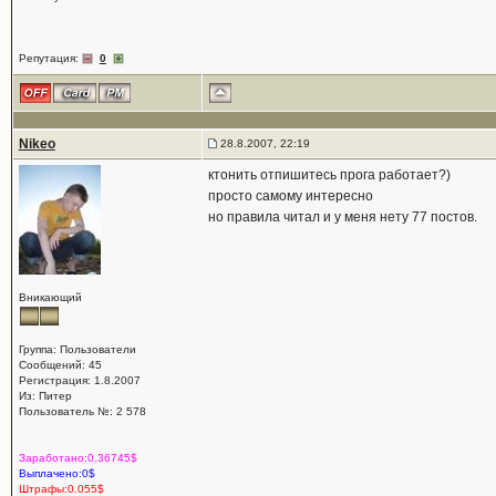
Репутация:
0
Nikeo
28.8.2007, 22:19
ктонить отпишитесь прога работает?)
просто самому интересно
но правила читал и у меня нету 77 постов.
Вникающий
Группа: Пользователи
Сообщений: 45
Регистрация: 1.8.2007
Из: Питер
Пользователь №: 2 578
Заработано:0.36745$
Выплачено:0$
Штрафы:0.055$