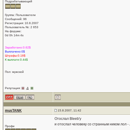
Подрабатывающий
Группа: Пользователи
Сообщений: 96
Регистрация: 10.8.2007
Пользователь №: 2 653
На форуме:
0d 0h 14m 4s
Заработано:0.62$
Выплачено:0$
Штрафы:0.18$
К выплате:0.44$
Пол: мужской
Репутация:
-1
musTANK
15.8.2007, 11:42
Отослал Bleeb'у
и отослал человеку со странным ником лол - J
Профи