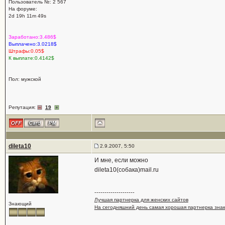
Пользователь №: 2 567
На форуме:
2d 19h 11m 49s
Заработано:3.486$
Выплачено:3.0218$
Штрафы:0.05$
К выплате:0.4142$
Пол: мужской
Репутация:
19
dileta10
2.9.2007, 5:50
И мне, если можно
dileta10(собака)mail.ru
--------------------
Лучшая партнерка для женских сайтов
Знающий
На сегодняшний день самая хорошая партнерка зна