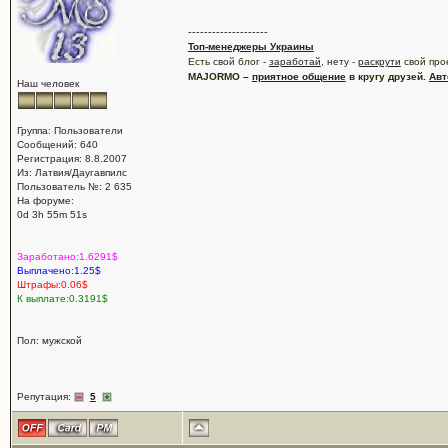
--------------------
Топ-менеджеры Украины
Есть свой блог -
заработай
, нету -
раскрути
свой про
MAJORMO –
приятное общение
в кругу друзей.
Авт
Наш человек
Группа: Пользователи
Сообщений: 640
Регистрация: 8.8.2007
Из: Латвия/Даугавпилс
Пользователь №: 2 635
На форуме:
0d 3h 55m 51s
Заработано:1.6291$
Выплачено:1.25$
Штрафы:0.06$
К выплате:0.3191$
Пол: мужской
Репутация:
5