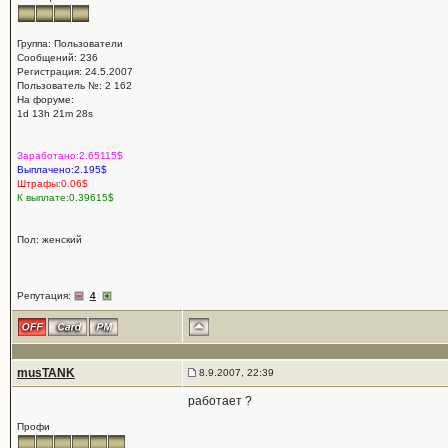
Группа: Пользователи
Сообщений: 236
Регистрация: 24.5.2007
Пользователь №: 2 162
На форуме:
1d 13h 21m 28s
Заработано:2.65115$
Выплачено:2.195$
Штрафы:0.06$
К выплате:0.39615$
Пол: женский
Репутация:
4
musTANK
8.9.2007, 22:39
работает ?
Профи