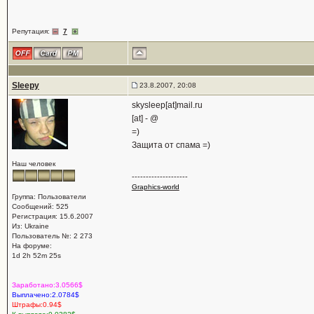
Репутация:
7
Sleepy
23.8.2007, 20:08
skysleep[at]mail.ru
[at] - @
=)
Защита от спама =)
Наш человек
--------------------
Graphics-world
Группа: Пользователи
Сообщений: 525
Регистрация: 15.6.2007
Из: Ukraine
Пользователь №: 2 273
На форуме:
1d 2h 52m 25s
Заработано:3.0566$
Выплачено:2.0784$
Штрафы:0.94$