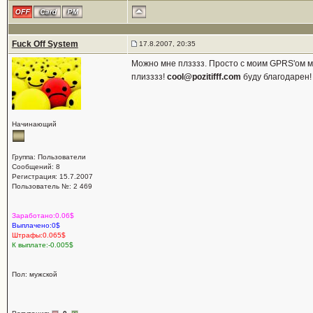
Fuck Off System
17.8.2007, 20:35
Можно мне плзззз. Просто с моим GPRS'ом м
плизззз!
cool@pozitifff.com
буду благодарен!
Начинающий
Группа: Пользователи
Сообщений: 8
Регистрация: 15.7.2007
Пользователь №: 2 469
Заработано:0.06$
Выплачено:0$
Штрафы:0.065$
К выплате:-0.005$
Пол: мужской