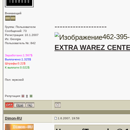
Вникающий
--------------------
Группа: Пользователи
Сообщений: 73
462-395
Регистрация: 10.1.2007
Из: Georgia
Пользователь №: 842
EXTRA WAREZ CENT
Заработано:1.567$
Выплачено:1.325$
Штрафы:0.22$
К выплате:0.022$
Пол: мужской
Репутация:
0
Dimon-RU
1.6.2007, 19:59