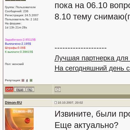
пока на 06.10 вопро
Группа: Пользователи
Сообщений: 236
8.10 тему снимаю(
Регистрация: 24.5.2007
Пользователь №: 2 162
На форуме:
1d 13h 21m 28s
Заработано:2.65115$
Выплачено:2.195$
--------------------
Штрафы:0.06$
К выплате:0.39615$
Лучшая партнерка для 
Пол: женский
На сегодняшний день 
Репутация:
4
Dimon-RU
10.10.2007, 20:02
Извините, были пр
Еще актуально?