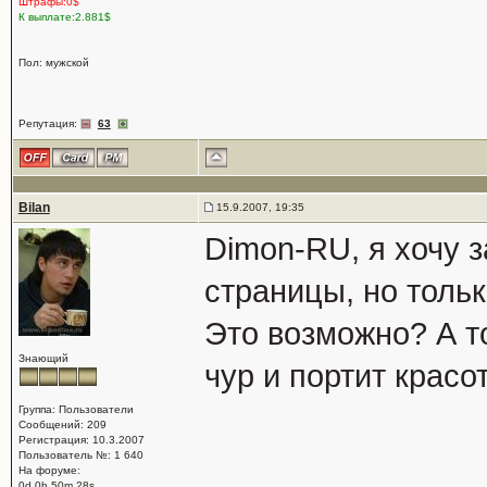
Штрафы:0$
К выплате:2.881$
Пол: мужской
Репутация:
63
Bilan
15.9.2007, 19:35
Dimon-RU, я хочу 
страницы, но тольк
Это возможно? А то
Знающий
чур и портит красо
Группа: Пользователи
Сообщений: 209
Регистрация: 10.3.2007
Пользователь №: 1 640
На форуме:
0d 0h 50m 28s