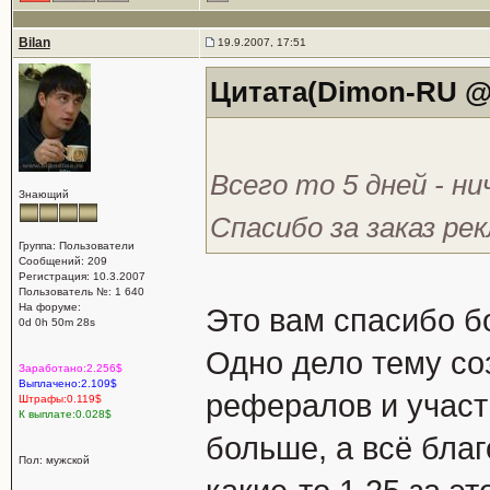
Bilan
19.9.2007, 17:51
Цитата(Dimon-RU @ 
Всего то 5 дней - н
Знающий
Спасибо за заказ р
Группа: Пользователи
Сообщений: 209
Регистрация: 10.3.2007
Пользователь №: 1 640
На форуме:
Это вам спасибо б
0d 0h 50m 28s
Одно дело тему соз
Заработано:2.256$
Выплачено:2.109$
рефералов и участ
Штрафы:0.119$
К выплате:0.028$
больше, а всё благ
Пол: мужской