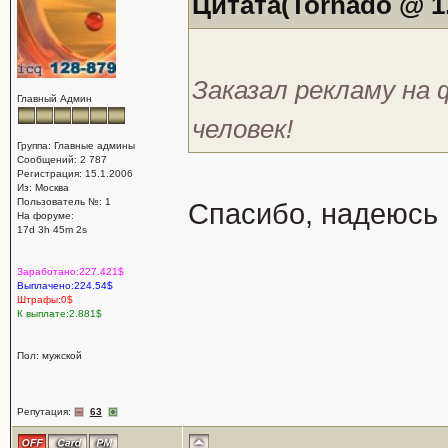
Цитата(Tornado @ 1.
Заказал рекламу на 
Главный Админ
человек!
Группа: Главные админы
Сообщений: 2 787
Регистрация: 15.1.2006
Из: Москва
Пользователь №: 1
Спасибо, надеюсь 
На форуме:
17d 3h 45m 2s
Заработано:227.421$
Выплачено:224.54$
Штрафы:0$
К выплате:2.881$
Пол: мужской
Репутация:
63