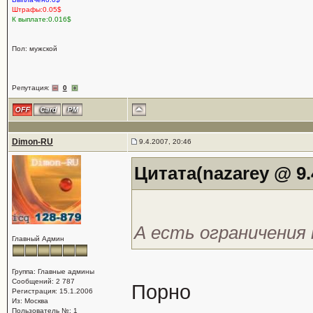
Штрафы:0.05$
К выплате:0.016$
Пол: мужской
Репутация:
0
Dimon-RU
9.4.2007, 20:46
Цитата(nazarey @ 9.
А есть ограничения
Главный Админ
Группа: Главные админы
Сообщений: 2 787
Порно
Регистрация: 15.1.2006
Из: Москва
Пользователь №: 1