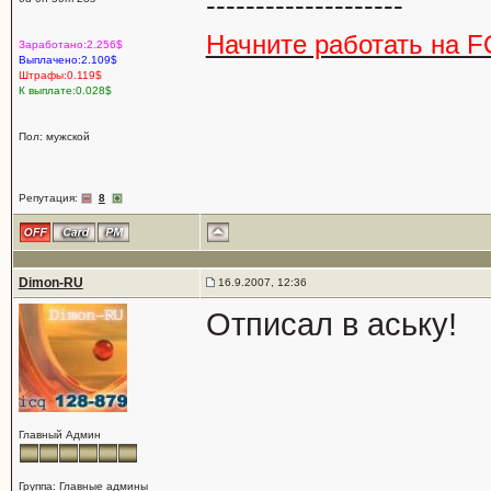
--------------------
Начните работать на F
Заработано:2.256$
Выплачено:2.109$
Штрафы:0.119$
К выплате:0.028$
Пол: мужской
Репутация:
8
Dimon-RU
16.9.2007, 12:36
Отписал в аську!
Главный Админ
Группа: Главные админы