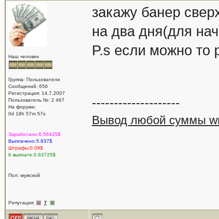
закажу банер свер
на два дня(для нач
P.s если можно то
Наш человек
Группа: Пользователи
Сообщений: 656
Регистрация: 14.7.2007
--------------------
Пользователь №: 2 467
На форуме:
0d 18h 57m 57s
Вывод любой суммы wm
Заработано:6.56425$
Выплачено:5.837$
Штрафы:0.09$
К выплате:0.63725$
Пол: мужской
Репутация:
7