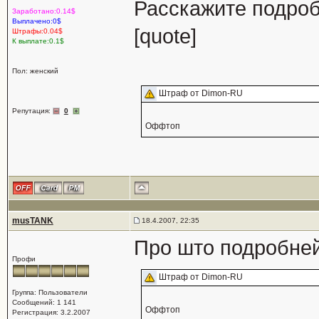
Расскажите подро
Заработано:0.14$
Выплачено:0$
[quote]
Штрафы:0.04$
К выплате:0.1$
Пол: женский
Штраф от Dimon-RU
Репутация:
0
Оффтоп
musTANK
18.4.2007, 22:35
Про што подробней 
Профи
Штраф от Dimon-RU
Группа: Пользователи
Сообщений: 1 141
Оффтоп
Регистрация: 3.2.2007