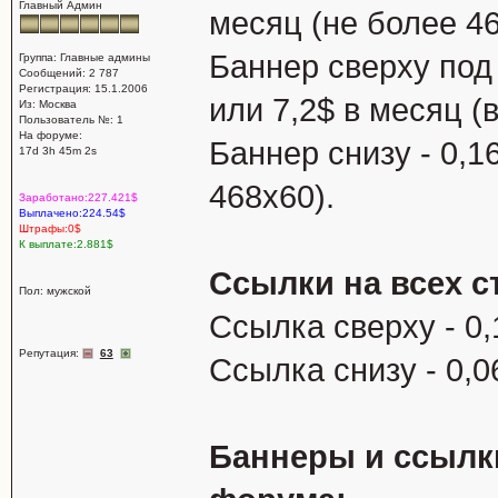
Главный Админ
месяц (не более 46
Баннер сверху под 
Группа: Главные админы
Сообщений: 2 787
Регистрация: 15.1.2006
или 7,2$ в месяц (
Из: Москва
Пользователь №: 1
На форуме:
Баннер снизу - 0,1
17d 3h 45m 2s
468х60).
Заработано:227.421$
Выплачено:224.54$
Штрафы:0$
К выплате:2.881$
Ссылки на всех с
Пол: мужской
Ссылка сверху - 0,
Репутация:
63
Ссылка снизу - 0,0
Баннеры и ссылки