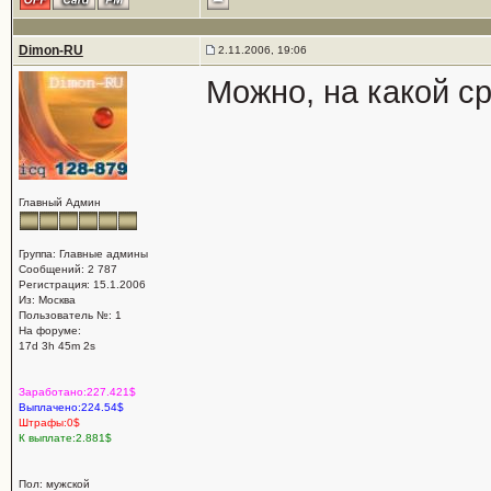
Dimon-RU
2.11.2006, 19:06
Можно, на какой с
Главный Админ
Группа: Главные админы
Сообщений: 2 787
Регистрация: 15.1.2006
Из: Москва
Пользователь №: 1
На форуме:
17d 3h 45m 2s
Заработано:227.421$
Выплачено:224.54$
Штрафы:0$
К выплате:2.881$
Пол: мужской