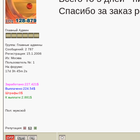
Спасибо за заказ
Главный Админ
Группа: Главные админы
Сообщений: 2 787
Регистрация: 15.1.2006
Из: Москва
Пользователь №: 1
На форуме:
17d 3h 45m 2s
Заработано:227.421$
Выплачено:224.54$
Штрафы:0$
К выплате:2.881$
Пол: мужской
Репутация:
63