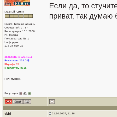
Если да, то стучит
Главный Админ
приват, так думаю 
Группа: Главные админы
Сообщений: 2 787
Регистрация: 15.1.2006
Из: Москва
Пользователь №: 1
На форуме:
17d 3h 45m 2s
Заработано:227.421$
Выплачено:224.54$
Штрафы:0$
К выплате:2.881$
Пол: мужской
Репутация:
63
vbirj
21.10.2007, 11:26