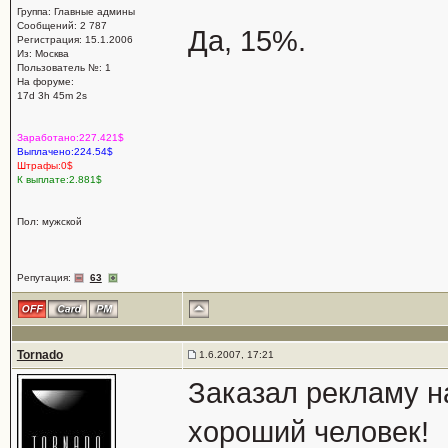
Группа: Главные админы
Сообщений: 2 787
Да, 15%.
Регистрация: 15.1.2006
Из: Москва
Пользователь №: 1
На форуме:
17d 3h 45m 2s
Заработано:227.421$
Выплачено:224.54$
Штрафы:0$
К выплате:2.881$
Пол: мужской
Репутация:
63
Tornado
1.6.2007, 17:21
Заказал рекламу н
хороший человек!