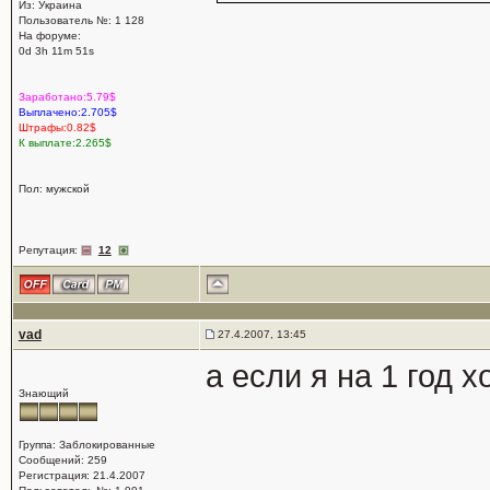
Из: Украина
Пользователь №: 1 128
На форуме:
0d 3h 11m 51s
Заработано:5.79$
Выплачено:2.705$
Штрафы:0.82$
К выплате:2.265$
Пол: мужской
Репутация:
12
vad
27.4.2007, 13:45
а если я на 1 год 
Знающий
Группа: Заблокированные
Сообщений: 259
Регистрация: 21.4.2007