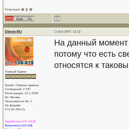
Репутация:
0
Dimon-RU
24.8.2007, 12:12
На данный момент у
потому что есть св
относятся к таковы
Главный Админ
Группа: Главные админы
Сообщений: 2 787
Регистрация: 15.1.2006
Из: Москва
Пользователь №: 1
На форуме:
17d 3h 45m 2s
Заработано:227.421$
Выплачено:224.54$