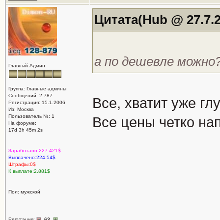
Цитата(Hub @ 27.7.2
а по дешевле можно
Главный Админ
Группа: Главные админы
Сообщений: 2 787
Все, хватит уже гл
Регистрация: 15.1.2006
Из: Москва
Пользователь №: 1
Все цены четко на
На форуме:
17d 3h 45m 2s
Заработано:227.421$
Выплачено:224.54$
Штрафы:0$
К выплате:2.881$
Пол: мужской
Репутация:
63