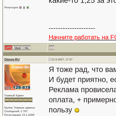
какие-то 1,25 за эт
Репутация:
8
--------------------
Начните работать на F
Dimon-RU
21.9.2007, 17:37
Я тоже рад, что ва
И будет приятно, 
Реклама провисела
Главный Админ
оплата, + примерно
пользу
Группа: Главные админы
Сообщений: 2 787
Регистрация: 15.1.2006