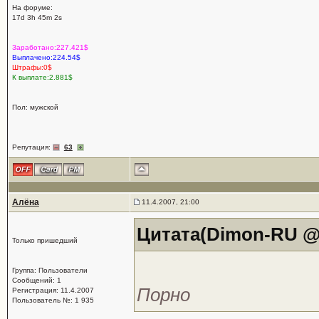
На форуме:
17d 3h 45m 2s
Заработано:227.421$
Выплачено:224.54$
Штрафы:0$
К выплате:2.881$
Пол: мужской
Репутация:
63
Алёна
11.4.2007, 21:00
Цитата(Dimon-RU @ 9
Только пришедший
Группа: Пользователи
Сообщений: 1
Порно
Регистрация: 11.4.2007
Пользователь №: 1 935