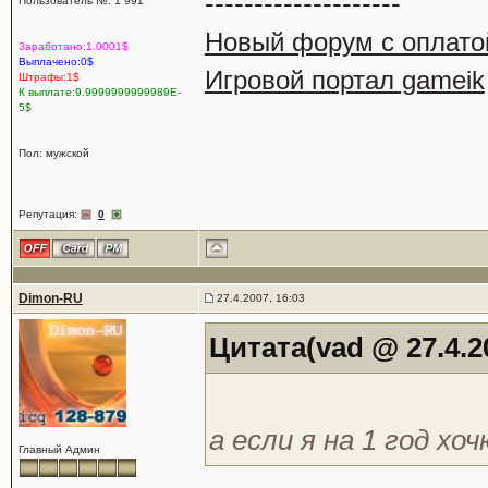
--------------------
Пользователь №: 1 991
Новый форум с оплато
Заработано:1.0001$
Выплачено:0$
Игровой портал gameik
Штрафы:1$
К выплате:9.9999999999989E-
5$
Пол: мужской
Репутация:
0
Dimon-RU
27.4.2007, 16:03
Цитата(vad @ 27.4.2
а если я на 1 год хо
Главный Админ