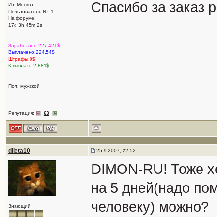
Спасибо за заказ 
Из: Москва
Пользователь №: 1
На форуме:
17d 3h 45m 2s
Заработано:227.421$
Выплачено:224.54$
Штрафы:0$
К выплате:2.881$
Пол: мужской
Репутация:
63
dileta10
25.9.2007, 22:52
DIMON-RU! Тоже хо
на 5 дней(надо по
человеку) можно?
Знающий