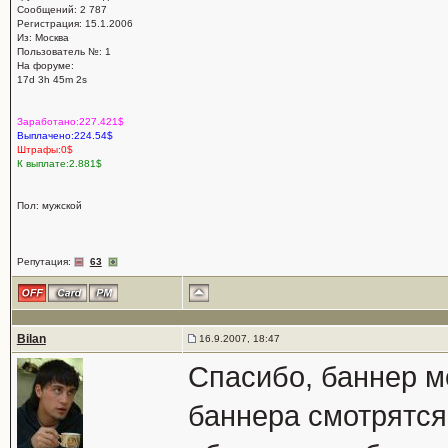
Сообщений: 2 787
Регистрация: 15.1.2006
Из: Москва
Пользователь №: 1
На форуме:
17d 3h 45m 2s
Заработано:227.421$
Выплачено:224.54$
Штрафы:0$
К выплате:2.881$
Пол: мужской
Репутация:
63
Bilan
16.9.2007, 18:47
Спасибо, баннер мо
баннера смотрятся