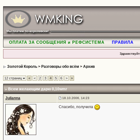
ОПЛАТА ЗА СООБЩЕНИЯ и РЕФСИСТЕМА
ПРАВИЛА
Здравствуйт
Золотой Король
>
Разговоры обо всём
>
Архив
12 страниц
«
<
2
3
4
5
6
>
»
Всем желающим дарю 0,10wmr
Julianna
18.10.2006, 14:23
Спасибо, получила