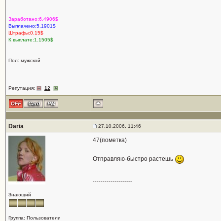
Заработано:6.4906$
Выплачено:5.1901$
Штрафы:0.15$
К выплате:1.1505$
Пол: мужской
Репутация:
12
Daria
27.10.2006, 11:46
47(пометка)
Отправляю-быстро растешь
--------------------
Знающий
Группа: Пользователи