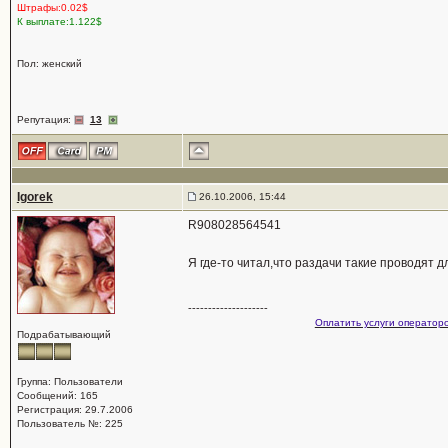
Штрафы:0.02$
К выплате:1.122$
Пол: женский
Репутация:
13
Igorek
26.10.2006, 15:44
R908028564541
Я где-то читал,что раздачи такие проводят 
--------------------
Оплатить услуги операторо
Подрабатывающий
Группа: Пользователи
Сообщений: 165
Регистрация: 29.7.2006
Пользователь №: 225