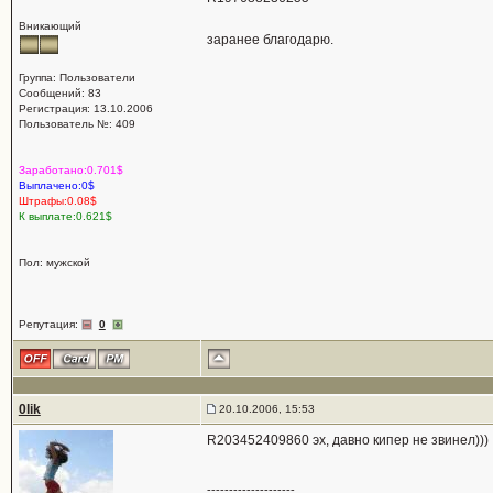
Вникающий
заранее благодарю.
Группа: Пользователи
Сообщений: 83
Регистрация: 13.10.2006
Пользователь №: 409
Заработано:0.701$
Выплачено:0$
Штрафы:0.08$
К выплате:0.621$
Пол: мужской
Репутация:
0
0lik
20.10.2006, 15:53
R203452409860 эх, давно кипер не звинел)))
--------------------