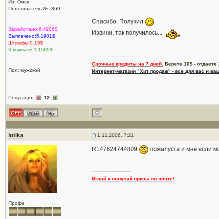
Из: Омск
Пользователь №: 369
Спасибо. Получил
Заработано:6.4906$
Извини, так получилось...
Выплачено:5.1901$
Штрафы:0.15$
К выплате:1.1505$
--------------------
Срочные кредиты на 7 дней.
Берете 10$ - отдаете 
Пол: мужской
Интернет-магазин "Хит продаж" - все для вас и ва
Репутация:
12
lotika
1.11.2006, 7:21
R147624744809
пожалуста и мне если м
--------------------
Играй и получай призы по почте!
Профи