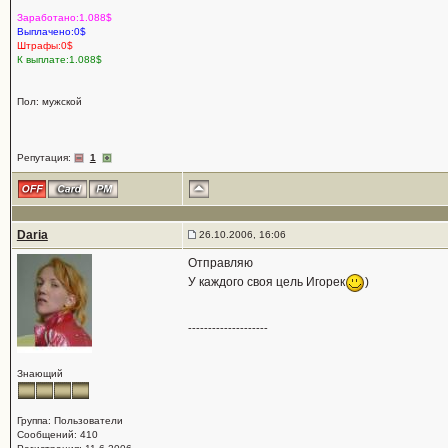
Заработано:1.088$
Выплачено:0$
Штрафы:0$
К выплате:1.088$
Пол: мужской
Репутация:
1
Daria
26.10.2006, 16:06
Отправляю
У каждого своя цель Игорек
)
--------------------
Знающий
Группа: Пользователи
Сообщений: 410