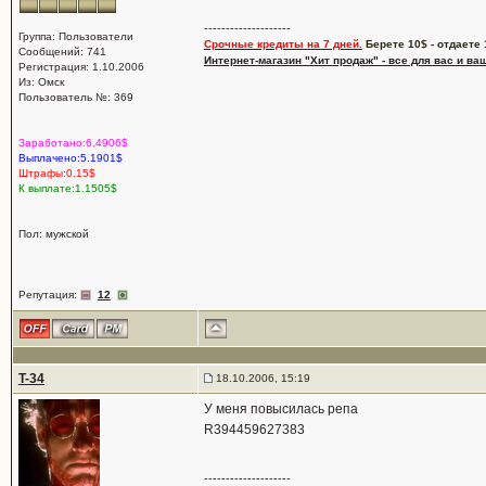
--------------------
Группа: Пользователи
Срочные кредиты на 7 дней.
Берете 10$ - отдаете 
Сообщений: 741
Интернет-магазин "Хит продаж" - все для вас и ва
Регистрация: 1.10.2006
Из: Омск
Пользователь №: 369
Заработано:6.4906$
Выплачено:5.1901$
Штрафы:0.15$
К выплате:1.1505$
Пол: мужской
Репутация:
12
T-34
18.10.2006, 15:19
У меня повысилась репа
R394459627383
--------------------