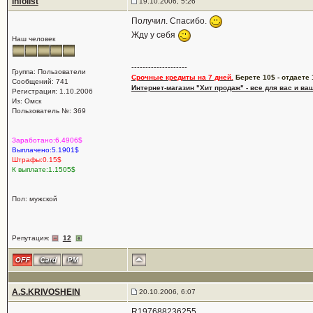
infolist
19.10.2006, 5:26
Получил. Спасибо.
Жду у себя
Наш человек
--------------------
Группа: Пользователи
Срочные кредиты на 7 дней.
Берете 10$ - отдаете 
Сообщений: 741
Интернет-магазин "Хит продаж" - все для вас и ва
Регистрация: 1.10.2006
Из: Омск
Пользователь №: 369
Заработано:6.4906$
Выплачено:5.1901$
Штрафы:0.15$
К выплате:1.1505$
Пол: мужской
Репутация:
12
A.S.KRIVOSHEIN
20.10.2006, 6:07
R197688236255