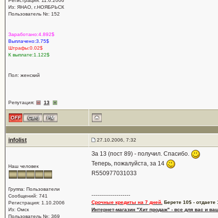
Регистрация: 11.6.2006
Из: ЯНАО, г.НОЯБРЬСК
Пользователь №: 152
Заработано:4.892$
Выплачено:3.75$
Штрафы:0.02$
К выплате:1.122$
Пол: женский
Репутация:
13
infolist
27.10.2006, 7:32
За 13 (пост 89) - получил. Спасибо.
Теперь, пожалуйста, за 14
Наш человек
R550977031033
Группа: Пользователи
--------------------
Сообщений: 741
Срочные кредиты на 7 дней.
Берете 10$ - отдаете 
Регистрация: 1.10.2006
Из: Омск
Интернет-магазин "Хит продаж" - все для вас и ва
Пользователь №: 369