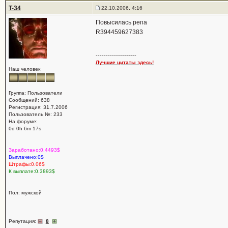
T-34
22.10.2006, 4:16
Повысилась репа
R394459627383
--------------------
Лучшие цитаты здесь!
Наш человек
Группа: Пользователи
Сообщений: 638
Регистрация: 31.7.2006
Пользователь №: 233
На форуме:
0d 0h 6m 17s
Заработано:0.4493$
Выплачено:0$
Штрафы:0.06$
К выплате:0.3893$
Пол: мужской
Репутация:
8