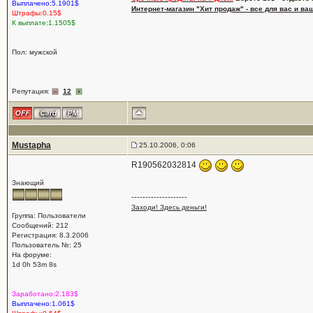
Выплачено:5.1901$
Интернет-магазин "Хит продаж" - все для вас и ва
Штрафы:0.15$
К выплате:1.1505$
Пол: мужской
Репутация:
12
Mustapha
25.10.2006, 0:06
R190562032814
Знающий
--------------------
Заходи! Здесь деньги!
Группа: Пользователи
Сообщений: 212
Регистрация: 8.3.2006
Пользователь №: 25
На форуме:
1d 0h 53m 8s
Заработано:2.183$
Выплачено:1.061$