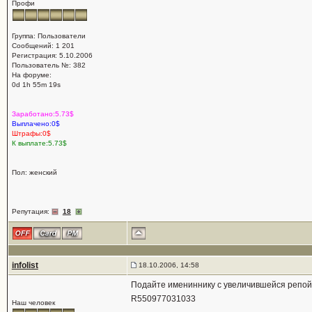
Профи
Группа: Пользователи
Сообщений: 1 201
Регистрация: 5.10.2006
Пользователь №: 382
На форуме:
0d 1h 55m 19s
Заработано:5.73$
Выплачено:0$
Штрафы:0$
К выплате:5.73$
Пол: женский
Репутация:
18
infolist
18.10.2006, 14:58
Подайте имениннику с увеличившейся репой..
R550977031033
Наш человек