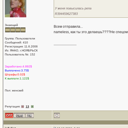
У меня повысилась репа
R394459627383
Знающий
Всем отправила...
nameless, как ты это делаешь????Не спецом
Группа: Пользователи
Сообщений: 410
--------------------
Регистрация: 11.6.2006
Из: ЯНАО, г.НОЯБРЬСК
Пользователь №: 152
Заработано:4.892$
Выплачено:3.75$
Штрафы:0.02$
К выплате:1.122$
Пол: женский
Репутация:
13