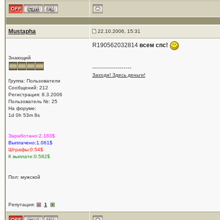
Mustapha
22.10.2006, 15:31
R190562032814
всем спс!
Знающий
--------------------
Заходи! Здесь деньги!
Группа: Пользователи
Сообщений: 212
Регистрация: 8.3.2006
Пользователь №: 25
На форуме:
1d 0h 53m 8s
Заработано:2.183$
Выплачено:1.061$
Штрафы:0.54$
К выплате:0.582$
Пол: мужской
Репутация:
1