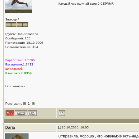
Каждый час получай свои 0,035WMR!
Знающий
Группа: Пользователи
Сообщений: 255
Регистрация: 15.10.2006
Пользователь №: 424
Заработано:1.278$
Выплачено:1.243$
Штрафы:0$
К выплате:0.035$
Пол: женский
Репутация:
1
Daria
20.10.2006, 16:05
Отправила. Хорошо , что новенькие есть-над