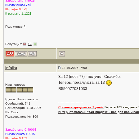
Заработано:4.892$
Выплачено:3.75$
Штрафы:0.02$
К выплате:1.122$
Пол: женский
Репутация:
13
infolist
23.10.2006, 7:50
За 12 (пост 77) - получил. Спасибо.
Теперь, пожалуйста, за 13
Наш человек
R550977031033
Группа: Пользователи
--------------------
Сообщений: 741
Срочные кредиты на 7 дней.
Берете 10$ - отдаете 
Регистрация: 1.10.2006
Интернет-магазин "Хит продаж" - все для вас и ва
Из: Омск
Пользователь №: 369
Заработано:6.4906$
Выплачено:5.1901$
Штрафы:0.15$