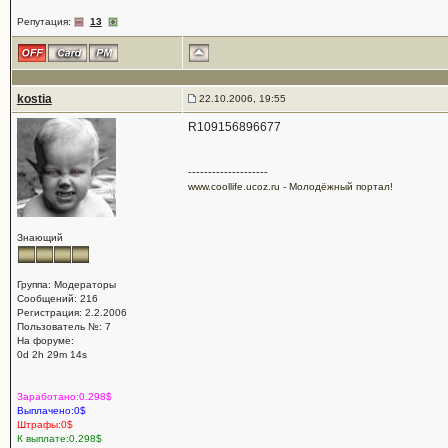
Репутация:
13
kostia
22.10.2006, 19:55
R109156896677
--------------------
www.coollife.ucoz.ru - Молодёжный портал!
Знающий
Группа: Модераторы
Сообщений: 216
Регистрация: 2.2.2006
Пользователь №: 7
На форуме:
0d 2h 29m 14s
Заработано:0.298$
Выплачено:0$
Штрафы:0$
К выплате:0.298$