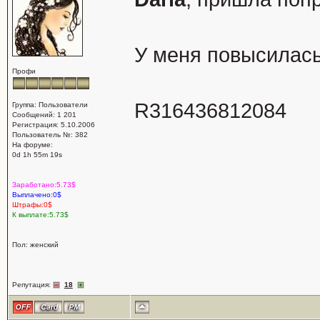
У меня повысилась
Профи
R316436812084
Группа: Пользователи
Сообщений: 1 201
Регистрация: 5.10.2006
Пользователь №: 382
На форуме:
0d 1h 55m 19s
Заработано:5.73$
Выплачено:0$
Штрафы:0$
К выплате:5.73$
Пол: женский
Репутация:
18