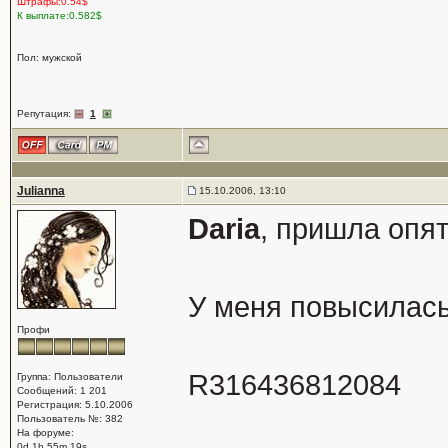
Штрафы:0.54$
К выплате:0.582$
Пол: мужской
Репутация:
1
Julianna
15.10.2006, 13:10
Daria
, пришла опя
У меня повысилась
Профи
R316436812084
Группа: Пользователи
Сообщений: 1 201
Регистрация: 5.10.2006
Пользователь №: 382
На форуме:
0d 1h 55m 19s