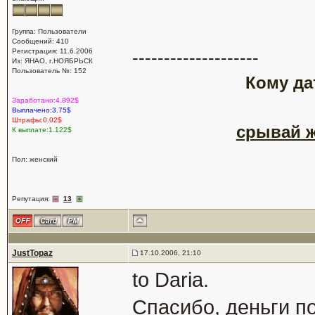
Группа: Пользователи
Сообщений: 410
Регистрация: 11.6.2006
--------------------
Из: ЯНАО, г.НОЯБРЬСК
Пользователь №: 152
Кому да
Заработано:4.892$
Выплачено:3.75$
Штрафы:0.02$
срывай ж
К выплате:1.122$
Пол: женский
Репутация:
13
JustTopaz
17.10.2006, 21:10
to Daria.
Спасибо, деньги по