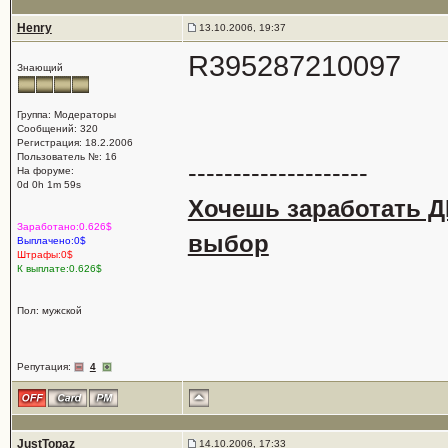
Henry
13.10.2006, 19:37
R395287210097
Знающий
Группа: Модераторы
Сообщений: 320
Регистрация: 18.2.2006
Пользователь №: 16
--------------------
На форуме:
0d 0h 1m 59s
Хочешь заработать Д
Заработано:0.626$
выбор
Выплачено:0$
Штрафы:0$
К выплате:0.626$
Пол: мужской
Репутация:
4
JustTopaz
14.10.2006, 17:33