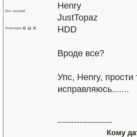
Henry
Пол: женский
JustTopaz
HDD
Репутация:
13
Вроде все?
Упс, Henry, прости
исправляюсь.......
--------------------
Кому да