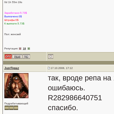
0d 1h 55m 19s
Заработано:5.73$
Выплачено:0$
Штрафы:0$
К выплате:5.73$
Пол: женский
Репутация:
18
JustTopaz
17.10.2006, 17:12
так, вроде репа на
ошибаюсь.
R282986640751
Подрабатывающий
спасибо.