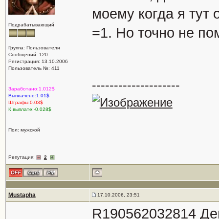
моему когда я тут 
Подрабатывающий
=1. Но точно не п
Группа: Пользователи
Сообщений: 120
Регистрация: 13.10.2006
Пользователь №: 411
--------------------
Заработано:1.012$
Выплачено:1.01$
Штрафы:0.03$
К выплате:-0.028$
Пол: мужской
Репутация:
2
Mustapha
17.10.2006, 23:51
R190562032814 Де