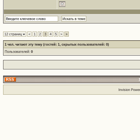
12 страниц
<
1
2
3
4
5
>
»
1
чел. читают эту тему (гостей: 1, скрытых пользователей: 0)
Пользователей:
0
Invision Powe