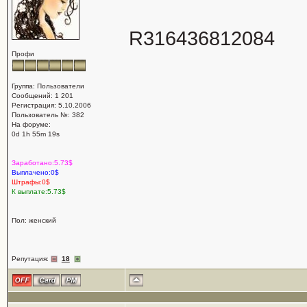
R316436812084
Профи
Группа: Пользователи
Сообщений: 1 201
Регистрация: 5.10.2006
Пользователь №: 382
На форуме:
0d 1h 55m 19s
Заработано:5.73$
Выплачено:0$
Штрафы:0$
К выплате:5.73$
Пол: женский
Репутация:
18