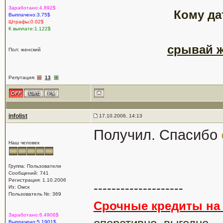
Заработано:4.892$
Кому да
Выплачено:3.75$
Штрафы:0.02$
К выплате:1.122$
срывай ж
Пол: женский
Репутация:
13
infolist
17.10.2006, 14:13
Получил. Спасибо
Наш человек
Группа: Пользователи
Сообщений: 741
Регистрация: 1.10.2006
--------------------
Из: Омск
Пользователь №: 369
Срочные кредиты на 
Заработано:6.4906$
Выплачено:5.1901$