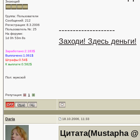
Знающий
Группа: Пользователи
Сообщений: 212
Регистрация: 8.3.2006
--------------------
Пользователь №: 25
На форуме:
1d 0h 53m 8s
Заходи! Здесь деньги!
Заработано:2.183$
Выплачено:1.061$
Штрафы:0.54$
К выплате:0.582$
Пол: мужской
Репутация:
1
Daria
18.10.2006, 11:33
Цитата(Mustapha @ 1