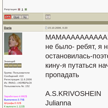
Репутация:
1
Daria
15.10.2006, 0:20
МАМАААААААААА! С
не было- ребят, я
остановилась-поэт
Знающий
кину-я путаться н
пропадать
Группа: Пользователи
Сообщений: 410
Регистрация: 11.6.2006
Из: ЯНАО, г.НОЯБРЬСК
Пользователь №: 152
A.S.KRIVOSHEIN
Заработано:4.892$
Выплачено:3.75$
Julianna
Штрафы:0.02$
К выплате:1.122$