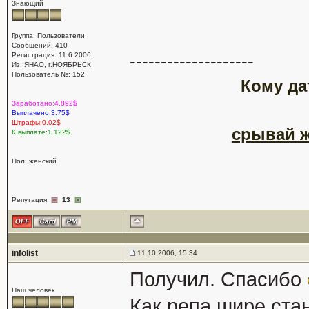
Знающий
Группа: Пользователи
Сообщений: 410
Регистрация: 11.6.2006
--------------------
Из: ЯНАО, г.НОЯБРЬСК
Пользователь №: 152
Кому да
Заработано:4.892$
Выплачено:3.75$
Штрафы:0.02$
срывай ж
К выплате:1.122$
Пол: женский
Репутация:
13
infolist
11.10.2006, 15:34
Получил. Спасибо
Наш человек
Как репа шире ста