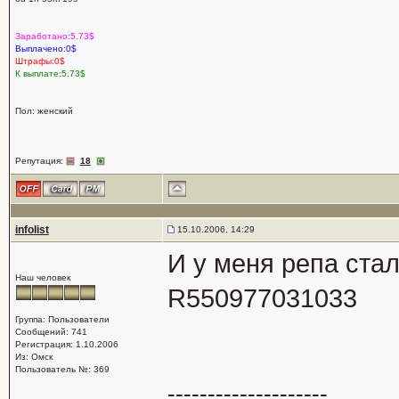
Заработано:5.73$
Выплачено:0$
Штрафы:0$
К выплате:5.73$
Пол: женский
Репутация:
18
infolist
15.10.2006, 14:29
И у меня репа ста
Наш человек
R550977031033
Группа: Пользователи
Сообщений: 741
Регистрация: 1.10.2006
Из: Омск
Пользователь №: 369
--------------------