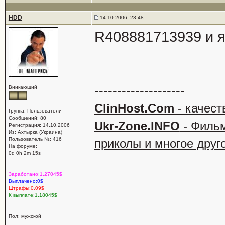
HDD
14.10.2006, 23:48
R408881713939 и я
--------------------
Вникающий
ClinHost.Com
- качест
Группа: Пользователи
Сообщений: 80
Ukr-Zone.INFO
- Фильм
Регистрация: 14.10.2006
Из: Ахтырка (Украина)
Пользователь №: 416
приколы и многое друг
На форуме:
0d 0h 2m 15s
Заработано:1.27045$
Выплачено:0$
Штрафы:0.09$
К выплате:1.18045$
Пол: мужской