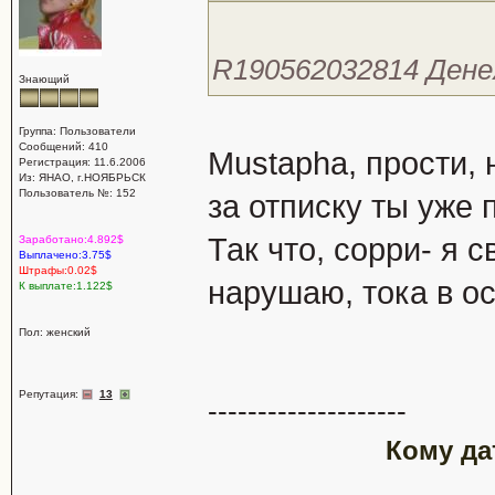
R190562032814 Дене
Знающий
Группа: Пользователи
Сообщений: 410
Mustapha, прости, 
Регистрация: 11.6.2006
Из: ЯНАО, г.НОЯБРЬСК
Пользователь №: 152
за отписку ты уже
Так что, сорри- я 
Заработано:4.892$
Выплачено:3.75$
Штрафы:0.02$
нарушаю, тока в о
К выплате:1.122$
Пол: женский
Репутация:
13
--------------------
Кому да