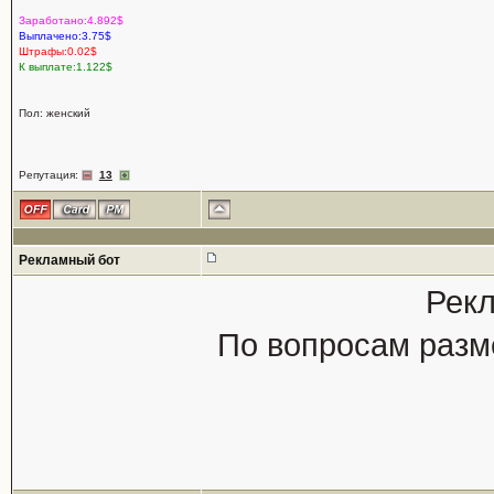
Заработано:4.892$
Выплачено:3.75$
Штрафы:0.02$
К выплате:1.122$
Пол: женский
Репутация:
13
Рекламный бот
Рекл
По вопросам разм