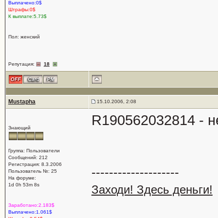
Выплачено:0$
Штрафы:0$
К выплате:5.73$
Пол: женский
Репутация:
18
Mustapha
15.10.2006, 2:08
R190562032814 - 
Знающий
Группа: Пользователи
Сообщений: 212
Регистрация: 8.3.2006
--------------------
Пользователь №: 25
На форуме:
1d 0h 53m 8s
Заходи! Здесь деньги!
Заработано:2.183$
Выплачено:1.061$