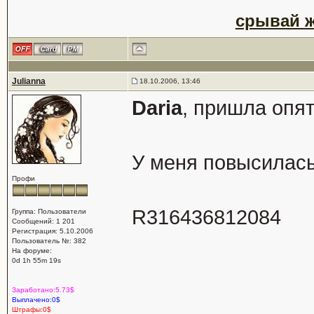
срывай ж
Julianna
18.10.2006, 13:46
Daria
, пришла опя
У меня повысилась
Профи
R316436812084
Группа: Пользователи
Сообщений: 1 201
Регистрация: 5.10.2006
Пользователь №: 382
На форуме:
0d 1h 55m 19s
Заработано:5.73$
Выплачено:0$
Штрафы:0$