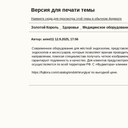
Версия для печати темы
Нажмите сюда для просмотра этой темы в обычном формате
Золотой Король _ Здоровье _ Медицинское оборудован
Автор: axied11 12.9.2025, 17:56
Современное оборудование для жёсткой эндоскопии, представл
эндоскопов и аксессуаров, которые позволяют врачам проводить
направлении, помогая специалистам получать четкое изображе
гарантирует подлинность и качество. Для клиентов предусмотрен
осуществляется по всей территории РФ. С «Фуджитора» клиники
https://fujitora.com/catalog/endokhirurgiya/ по выгодной цене.