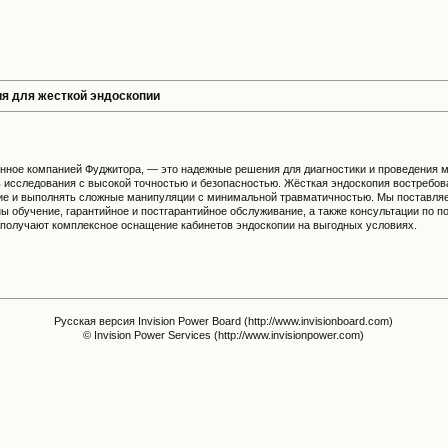
ия для жесткой эндоскопии
енное компанией Фуджитора, — это надежные решения для диагностики и проведения
 исследования с высокой точностью и безопасностью. Жёсткая эндоскопия востребован
ние и выполнять сложные манипуляции с минимальной травматичностью. Мы поставляе
ы обучение, гарантийное и постгарантийное обслуживание, а также консультации по п
 получают комплексное оснащение кабинетов эндоскопии на выгодных условиях.
Русская версия Invision Power Board (http://www.invisionboard.com)
© Invision Power Services (http://www.invisionpower.com)