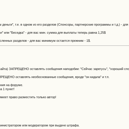
деньги", т.е. в одном из его разделов (Спонсоры, партнерские программы и т.д.) - дл
н" или "Беседка" - для вас мин. сумма для выплаты теперь равна 1,25$
сленных разделов - для вас минимум остается прежним - 1$.
сайта) ЗАПРЕЩЕНО оставлять сообщения наподобии: "Сейчас зарегусь", "хороший спон"
ПРЕЩЕНО оставлять необоснованные сообщения, вроде "он кидала" и т.п.
ения на форуме.
а 1 пункт!
меет право разместить только автор!
министратором или модератором при выдаче штрафа.