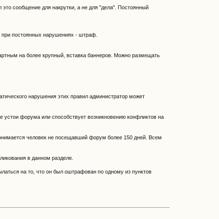
 это сообщение для накрутки, а не для "дела". Постоянный
, при постоянных нарушениях - штраф.
артным на более крупный, вставка баннеров. Можно размещать
атического нарушения этих правил администратор может
ие устои форума или способствует возникновению конфликтов на
 понимается человек не посещавший форум более 150 дней. Всем
ликования в данном разделе.
аться на то, что он был оштрафован по одному из пунктов