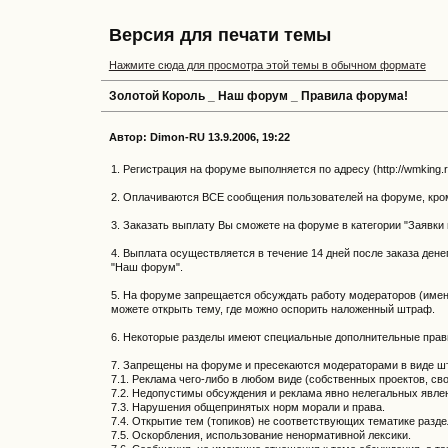
Версия для печати темы
Нажмите сюда для просмотра этой темы в обычном формате
Золотой Король _ Наш форум _ Правила форума!
Автор: Dimon-RU 13.9.2006, 19:22
1. Регистрация на форуме выполняется по адресу (http://wmking
2. Оплачиваются ВСЕ сообщения пользователей на форуме, кроме
3. Заказать выплату Вы сможете на форуме в категории "Заявки 
4. Выплата осуществляется в течение 14 дней после заказа ден
"Наш форум".
5. На форуме запрещается обсуждать работу модераторов (имен
можете открыть тему, где можно оспорить наложенный штраф.
6. Некоторые разделы имеют специальные дополнительные прави
7. Запрещены на форуме и пресекаются модераторами в виде шт
7.1. Реклама чего-либо в любом виде (собственных проектов, сво
7.2. Недопустимы обсуждения и реклама явно нелегальных явлени
7.3. Нарушения общепринятых норм морали и права.
7.4. Открытие тем (топиков) не соответствующих тематике разд
7.5. Оскорбления, использование ненормативной лексики.