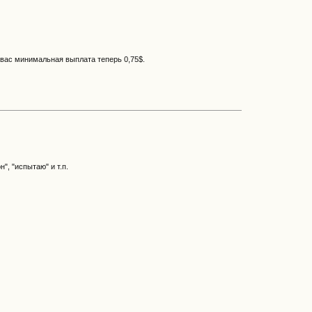
я вас минимальная выплата теперь 0,75$.
, "испытаю" и т.п.