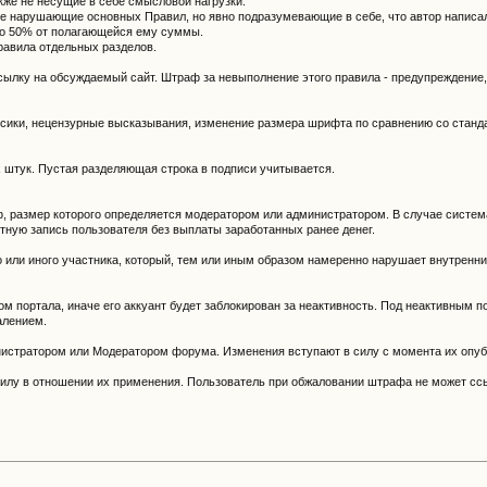
кже не несущие в себе смысловой нагрузки.
 не нарушающие основных Правил, но явно подразумевающие в себе, что автор написал
ко 50% от полагающейся ему суммы.
равила отдельных разделов.
 ссылку на обсуждаемый сайт. Штраф за невыполнение этого правила - предупреждение
ксики, нецензурные высказывания, изменение размера шрифта по сравнению со станд
х штук. Пустая разделяющая строка в подписи учитывается.
, размер которого определяется модератором или администратором. В случае систем
ётную запись пользователя без выплаты заработанных ранее денег.
о или иного участника, который, тем или иным образом намеренно нарушает внутренн
ом портала, иначе его аккуант будет заблокирован за неактивность. Под неактивным
алением.
истратором или Модератором форума. Изменения вступают в силу с момента их опуб
илу в отношении их применения. Пользователь при обжаловании штрафа не может ссыл