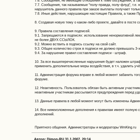
7.6. Сообщения, не имеющие отношения к теме обсуждения, а та
7.7. Сообщения, так называемые "полу-правда, полу-флуд", т.е.
нарушитель данного правила при заказе выплаты получает толь
7.8. Иные действия, нарушающие настоящие Правила, а также П
8. Создавая новую тему о каком-либо проекте, давайте в посте
9. Правила составления подписей.
9.1. Запрещаются в подписях: использование ненормативной ле
не более ДВУХ ССЫЛОК.
9.2. Можно вствить в подпись ссылку на свой сайт.
9.3. Общее количество строк в подписи не должно превышать 3-
9.4. За нарушение правил составления подписи - штраф.
10. За все вышеперечисленные нарушения будет наложен штраф
применить дополнительные меры воздействия, в т.ч. удалить уч
11. Администрация форума вправе в любой момент забанить тог
форуме.
12. Неактивность. Пользователь обязан быть активным участник
неактивным участникам рассылаются предупреждения перед уд
13. Данные правила в любой момент могут быть изменены Админ
14. Все нижеизложенные дополнения к правилам имеют полную с
дополнений.
Приятного общения. Администраторы и модераторы WmKing.ru
Автор: Dimon-RU 31.1.2007, 20:14