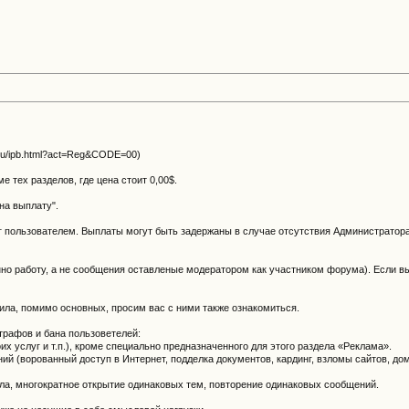
.ru/ipb.html?act=Reg&CODE=00)
 тех разделов, где цена стоит 0,00$.
на выплату".
ег пользователем. Выплаты могут быть задержаны в случае отсутствия Aдминистратор
но работу, а не сообщения оставленые модератором как участником форума). Если вы
ла, помимо основных, просим вас с ними также ознакомиться.
рафов и бана пользоветелей:
их услуг и т.п.), кроме специально предназначенного для этого раздела «Реклама».
й (ворованный доступ в Интернет, подделка документов, кардинг, взломы сайтов, дом
ела, многократное открытие одинаковых тем, повторение одинаковых сообщений.