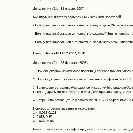
Дополнение #1 от 31 января 2007 г.
Минимум к выплате теперь разный у всех пользователей.
- Если у вас наибольшая активность в надразделе "Зарабатываем 
- Если у вас наибольшая активность в разделе "Игры от форумча
- Если у вас наибольшая активность в любом кроме вышеперечи
Автор: Dimon-RU 23.2.2007, 11:01
Дополнение #2 от 23 февраля 2007 г.
1. При обсуждении какого-либо проекта (спонсора или обычного 
2. При обсуждении любого проекта, связанного с финансами, ЗА
3. Запрещено оставлять благодарности кому-либо в виде сообщ
Поблагодарить можно только в приват, или прибавив репутацию н
4. Запрещено размещать в любой теме ВТОРУЮ рефссылку. Её и
Порядок штрафов за данные нарушения:
1,4. 0.06$-0.12$
2. 0.05$-0.1$
3. 0.03$-0.09$
Более точная сумма штрафа определяется непосредственно ад