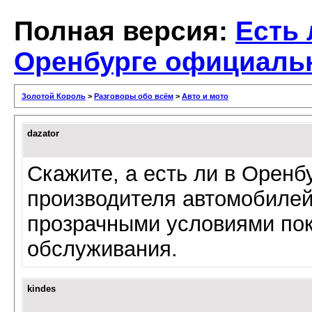
Полная версия:
Есть 
Оренбурге официал
Золотой Король
>
Разговоры обо всём
>
Авто и мото
dazator
Скажите, а есть ли в Орен
производителя автомобиле
прозрачными условиями пок
обслуживания.
kindes