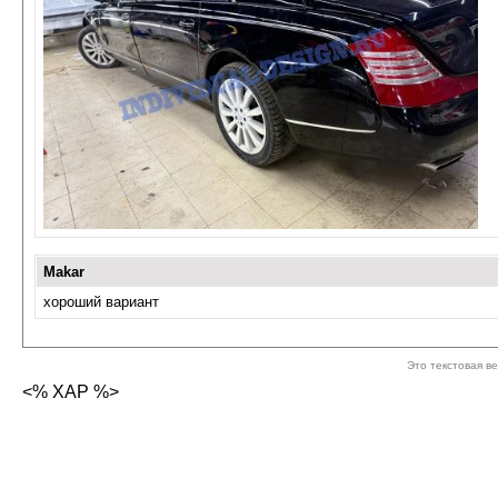
Makar
хороший вариант
Это текстовая в
<% XAP %>