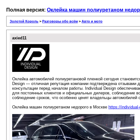
Полная версия:
Оклейка машин полиуретаном недор
Золотой Король
>
Разговоры обо всём
>
Авто и мото
axied11
Оклейка автомобилей полиуретановой пленкой сегодня становится
Design — отличная репутация компании подтверждена отзывами д
консультации перед началом работы. Individual Design обеспечи
для постоянных клиентов и официальных дилеров, соблюдение все
соблюдение сроков, что особенно ценят владельцы автомобилей 
Оклейка машин полиуретаном недорого в Москве
https://individual