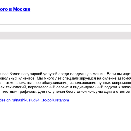
ого в Москве
 всё более популярной услугой среди владельцев машин. Если вы ищете
овольных клиентов. Мы много лет специализируемся на оклейке автомо
вает также внимательное обслуживание, использование лучших современ
х технологий, первоклассный сервис и индивидуальный подход к заказу
с плотным графиком. Для получения бесплатной консультации и ответов
-design.ru/nashi-uslugi/4...to-poliuretanom