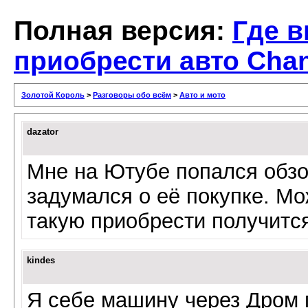
Полная версия:
Где 
приобрести авто Cha
Золотой Король
>
Разговоры обо всём
>
Авто и мото
dazator
Мне на Ютубе попался обзо
задумался о её покупке. Мо
такую приобрести получитс
kindes
Я себе машину через Дром 