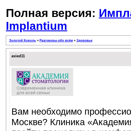
Полная версия:
Импл
Implantium
Золотой Король
>
Разговоры обо всём
>
Здоровье
axied11
Вам необходимо профессио
Москве? Клиника «Академи