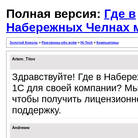
Полная версия:
Где в
Набережных Челнах 
Золотой Король
>
Разговоры обо всём
>
Hi-Tech
>
Компьютеры
Artem_Titov
Здравствуйте! Где в Набер
1С для своей компании? М
чтобы получить лицензион
поддержку.
Andreww