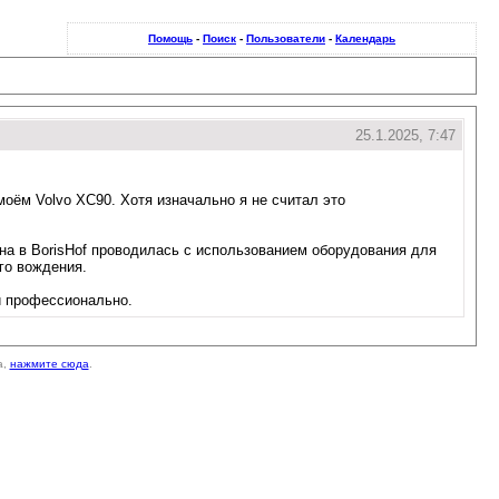
Помощь
-
Поиск
-
Пользователи
-
Календарь
25.1.2025, 7:47
оём Volvo XC90. Хотя изначально я не считал это
на в BorisHof проводилась с использованием оборудования для
го вождения.
и профессионально.
а,
нажмите сюда
.