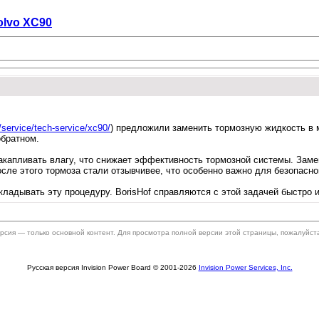
olvo XC90
u/service/tech-service/xc90/
) предложили заменить тормозную жидкость в м
обратном.
акапливать влагу, что снижает эффективность тормозной системы. Заме
сле этого тормоза стали отзывчивее, что особенно важно для безопасно
ладывать эту процедуру. BorisHof справляются с этой задачей быстро 
ерсия — только основной контент. Для просмотра полной версии этой страницы, пожалуйст
Русская версия Invision Power Board © 2001-2026
Invision Power Services, Inc.