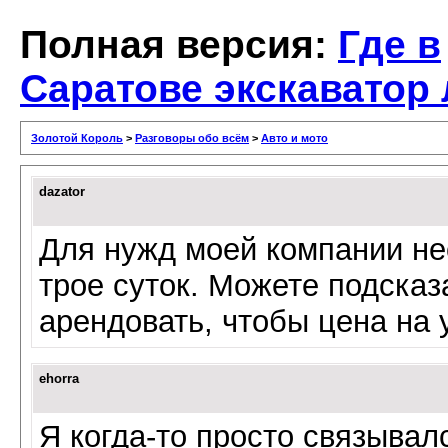
Полная версия:
Где в
Саратове экскаватор
Золотой Король
>
Разговоры обо всём
>
Авто и мото
dazator
Для нужд моей компании не
трое суток. Можете подсказа
арендовать, чтобы цена на 
ehorra
Я когда-то просто связыва