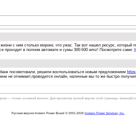
й жизни с ним столько мороки, что ужас. Так вот нашел ресурс, который
все проходит в полном автомате и сумы 300-500 wmz! Посмотрите сами:
h
т банк посоветовали, решили воспользоваться новым предложением
https
ени не отнимает,проводится онлайн, наличные мы то же быстро получили
ерсия — только основной контент. Для просмотра полной версии этой страницы, пожалуйст
Русская версия Invision Power Board © 2001-2026
Invision Power Services, Inc.