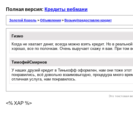
Полная версия:
Кредиты вебмани
Золотой Король
>
Объявления
>
Возьму/предоставлю кредит
Гизмо
Когда не хватает денег, всегда можно взять кредит. Но в реально
хорошо, все по полочкам. Очень выручает скажу я вам. При том 
ТимофейСмирнов
У наших друзей кредит в Тинькофф оформлен, нам они тоже это
понравились, всё довольно взаимовыгодно, процедура много врем
отличная услуга, нам понравилось.
Это текстовая в
<% XAP %>