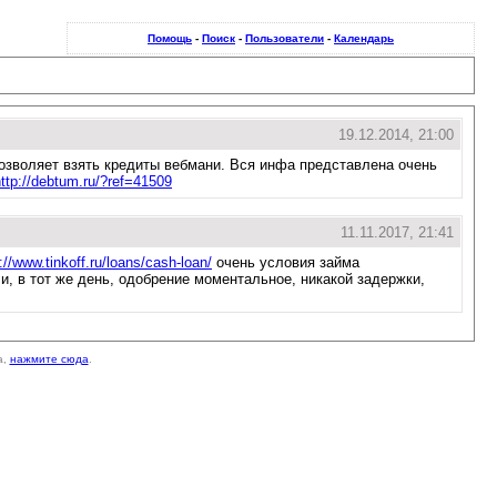
Помощь
-
Поиск
-
Пользователи
-
Календарь
19.12.2014, 21:00
 позволяет взять кредиты вебмани. Вся инфа представлена очень
ttp://debtum.ru/?ref=41509
11.11.2017, 21:41
://www.tinkoff.ru/loans/cash-loan/
очень условия займа
, в тот же день, одобрение моментальное, никакой задержки,
а,
нажмите сюда
.