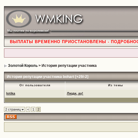
ВЫПЛАТЫ ВРЕМЕННО ПРИОСТАНОВЛЕНЫ - ПОДРОБНО
Золотой Король
> История репутации участника
История репутации участника bohart [+29/-2]
От пользователя
Из темы
lotika
Люди, ау!
2 страниц
<
1
2