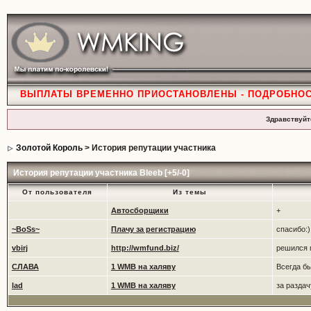
ВЫПЛАТЫ ВРЕМЕННО ПРИОСТАНОВЛЕНЫ - ПОДРОБНО
Здравствуйт
Золотой Король
> История репутации участника
История репутации участника Bleeb [+5/-0]
От пользователя
Из темы
Автосборщики
+
~BoSs~
Плачу за регистрацию
спасибо:)
vbirj
http://wmfund.biz/
решился 
СЛАВА
1 WMB на халяву
Всегда бы
lad
1 WMB на халяву
за раздач