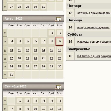
Четверг
»
27
28
29
30
31
13
soft198, с днем рождени
Август 2026
Пятница
Пон
Вто
Сре
Чет
Пят
Суб
Вос
14
amai, с днем рождения!
»
1
2
Суббота
3
4
5
6
7
8
15
»
9
Надюша, с днем рожден
Воскресенье
»
10
11
12
13
14
15
16
16
DJ Triton, с днем рожден
»
17
18
19
20
21
22
23
»
24
25
26
27
28
29
30
»
31
Сентябрь 2026
Пон
Вто
Сре
Чет
Пят
Суб
Вос
»
1
2
3
4
5
6
»
7
8
9
10
11
12
13