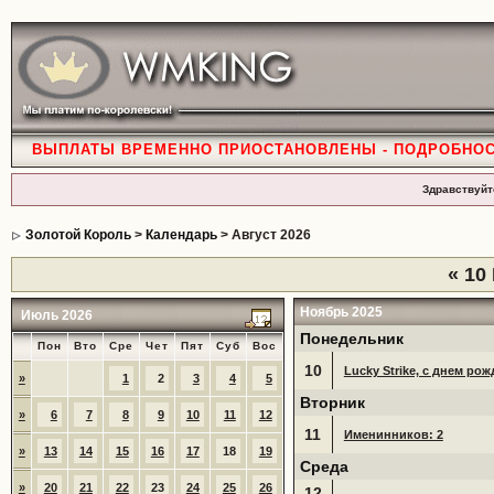
ВЫПЛАТЫ ВРЕМЕННО ПРИОСТАНОВЛЕНЫ - ПОДРОБНО
Здравствуйт
Золотой Король
>
Календарь
> Август 2026
«
10 
Ноябрь 2025
Июль 2026
Понедельник
Пон
Вто
Сре
Чет
Пят
Суб
Вос
10
Lucky Strike, с днем рож
»
1
2
3
4
5
Вторник
»
6
7
8
9
10
11
12
11
Именинников: 2
»
13
14
15
16
17
18
19
Среда
»
20
21
22
23
24
25
26
12